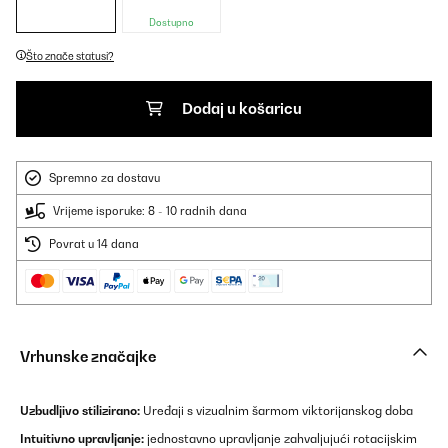
Dostupno
Što znače statusi?
Dodaj u košaricu
Spremno za dostavu
Vrijeme isporuke: 8 - 10 radnih dana
Povrat u 14 dana
Vrhunske značajke
Uzbudljivo stilizirano:
Uređaji s vizualnim šarmom viktorijanskog doba
Intuitivno upravljanje:
jednostavno upravljanje zahvaljujući rotacijskim