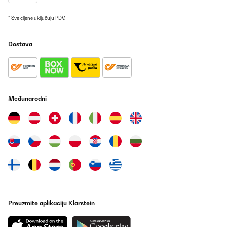
Prevedi
* Sve cijene uključuju PDV.
POTVRĐENI PREGLED
Dostava
09/06/2024
Elle est parfaite,fonctionnalité,robustesse,esthétique ainsi que
son prix par rapport à la concurrence!
Utilisateur d'Amazon
Međunarodni
Prevedi
POTVRĐENI PREGLED
20/05/2024
super
Utilisateur d'Amazon
Prevedi
Preuzmite aplikaciju Klarstein
POTVRĐENI PREGLED