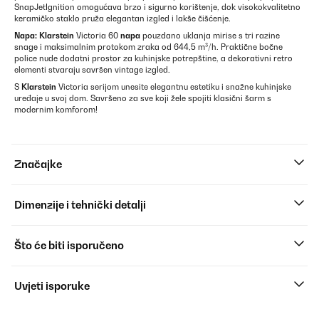
SnapJetIgnition omogućava brzo i sigurno korištenje, dok visokokvalitetno
keramičko staklo pruža elegantan izgled i lakše čišćenje.
Napa:
Klarstein
Victoria 60
napa
pouzdano uklanja mirise s tri razine
snage i maksimalnim protokom zraka od 644,5 m³/h. Praktične bočne
police nude dodatni prostor za kuhinjske potrepštine, a dekorativni retro
elementi stvaraju savršen vintage izgled.
S
Klarstein
Victoria serijom unesite elegantnu estetiku i snažne kuhinjske
uređaje u svoj dom. Savršeno za sve koji žele spojiti klasični šarm s
modernim komforom!
Značajke
Dimenzije i tehnički detalji
Što će biti isporučeno
Uvjeti isporuke