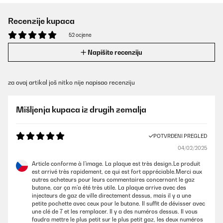
Recenzije kupaca
52 ocjene
Napišite recenziju
za ovaj artikal još nitko nije napisao recenziju
Mišljenja kupaca iz drugih zemalja
POTVRĐENI PREGLED
04/02/2025
Article conforme à l’image. La plaque est très design.Le produit
est arrivé très rapidement, ce qui est fort appréciable.Merci aux
autres acheteurs pour leurs commentaires concernant le gaz
butane, car ça m’a été très utile. La plaque arrive avec des
injecteurs de gaz de ville directement dessus, mais il y a une
petite pochette avec ceux pour le butane. Il suffit de dévisser avec
une clé de 7 et les remplacer. Il y a des numéros dessus. Il vous
faudra mettre le plus petit sur le plus petit gaz, les deux numéros