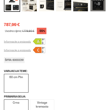
+8
787,99 €
-55%
Uvodna cijena:
1.779,90 €
Informacije o proizvodu
Informacije o proizvodu
ŠIFRA: 60003291
VARIJACIJA TEME:
60 cm Plin
PRIMARNA BOJA:
Crna
Vintage
kremasta