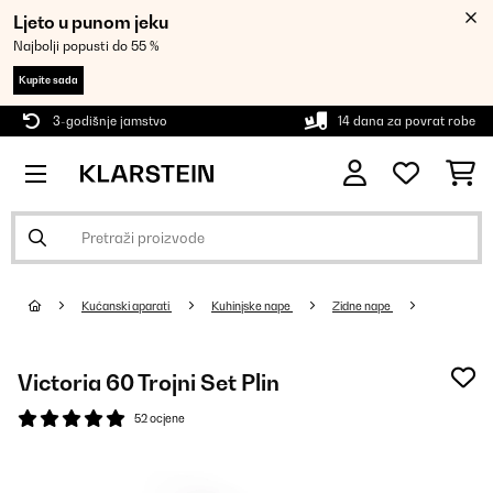
Ljeto u punom jeku
Najbolji popusti do 55 %
Kupite sada
3-godišnje jamstvo
14 dana za povrat robe
Kućanski aparati
Kuhinjske nape
Zidne nape
Victoria 60 Trojni Set Plin
52 ocjene