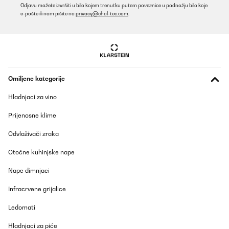
Prevedi
Odjavu možete izvršiti u bilo kojem trenutku putem poveznice u podnožju bilo koje
e-pošte ili nam pišite na
privacy@chal-tec.com
.
POTVRĐENI PREGLED
27/11/2024
Très beau
Omiljene kategorije
Utilisateur d'Amazon
Prevedi
Hladnjaci za vino
Prijenosne klime
POTVRĐENI PREGLED
26/09/2024
Odvlaživači zraka
Très satisfaite !
Otočne kuhinjske nape
Nape dimnjaci
Utilisateur d'Amazon
Prevedi
Infracrvene grijalice
Ledomati
POTVRĐENI PREGLED
Hladnjaci za piće
26/09/2024