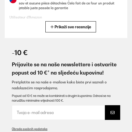
sav et aucune pièce détachées Cela fait de ce four un produit
jetable juste passée la garantie
Utilisateur d'Amazon
Prikaži sve recenzije
Prevedi
POTVRĐENI PREGLED
03/01/2025
-10 €
Pas encore installée, mais conforme à la description
Prijavite se na naše newslettere i ostvarite
Utilisateur d'Amazon
popust od 10 €* na sljedeću kupovinu!
Prevedi
Pretplatite se na naše e-mailove kako biste prvi saznali o
nadolazećim rasprodajama.
POTVRĐENI PREGLED
Popust od 10 € ne može se kombinirati s drugim kuponima. Odnosi se na
narudžbu minimalne vrijednosti 100 €.
28/12/2024
Fácil limpieza
Usuário da Amazon
Obrada osobnih podataka