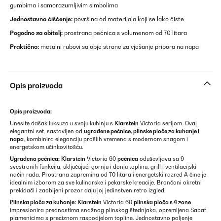
gumbima i samorazumljivim simbolima
Jednostavno čišćenje:
površina od materijala koji se lako čiste
Pogodno za obitelj:
prostrana pećnica s volumenom od 70 litara
Praktično:
metalni rubovi sa obje strane za vješanje pribora na napa
Opis proizvoda
Opis proizvoda:
Unesite dašak luksuza u svoju kuhinju s
Klarstein
Victoria serijom. Ovaj
elegantni set, sastavljen od
ugrađene pećnice, plinske ploče za kuhanje i
napa
, kombinira eleganciju prošlih vremena s modernom snagom i
energetskom učinkovitošću.
Ugrađena pećnica:
Klarstein
Victoria 60
pećnica
oduševljava sa 9
svestranih funkcija, uključujući gornju i donju toplinu, grill i ventilacijski
način rada. Prostrana zapremina od 70 litara i energetski razred A čine je
idealnim izborom za sve kulinarske i pekarske kreacije. Brončani okretni
prekidači i zaobljeni prozor daju joj jedinstven retro izgled.
Plinska ploča za kuhanje:
Klarstein
Victoria 60
plinska ploča s 4 zone
impresionira prednostima snažnog plinskog štednjaka, opremljena Sabaf
plamenicima s preciznom raspodjelom topline. Jednostavno paljenje