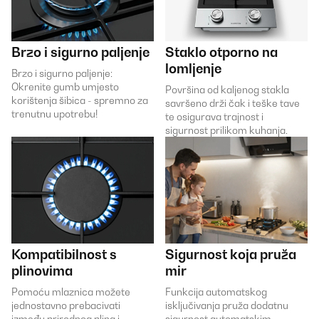
Brzo i sigurno paljenje
Staklo otporno na
lomljenje
Brzo i sigurno paljenje:
Okrenite gumb umjesto
Površina od kaljenog stakla
korištenja šibica - spremno za
savršeno drži čak i teške tave
trenutnu upotrebu!
te osigurava trajnost i
sigurnost prilikom kuhanja.
Kompatibilnost s
Sigurnost koja pruža
plinovima
mir
Pomoću mlaznica možete
Funkcija automatskog
jednostavno prebacivati
isključivanja pruža dodatnu
između prirodnog plina i
sigurnost automatskim