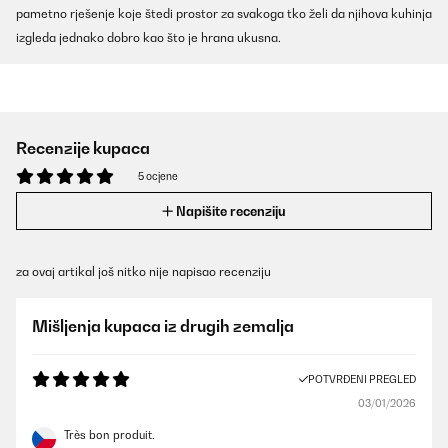
pametno rješenje koje štedi prostor za svakoga tko želi da njihova kuhinja
izgleda jednako dobro kao što je hrana ukusna.
Recenzije kupaca
5 ocjene
Napišite recenziju
za ovaj artikal još nitko nije napisao recenziju
Mišljenja kupaca iz drugih zemalja
POTVRĐENI PREGLED
03/01/2026
Très bon produit.