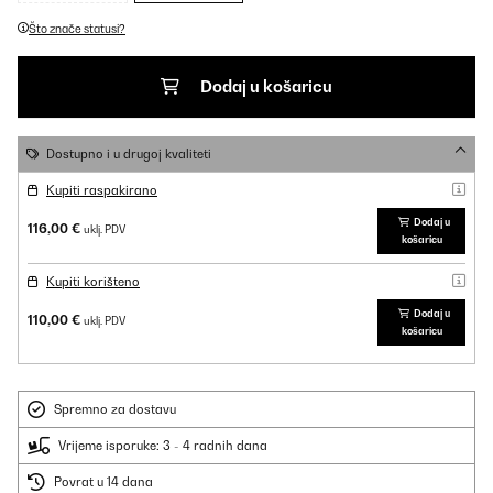
Što znače statusi?
Dodaj u košaricu
Dostupno i u drugoj kvaliteti
Kupiti raspakirano
Dodaj u
116,00 €
uklj. PDV
košaricu
Kupiti korišteno
Dodaj u
110,00 €
uklj. PDV
košaricu
Spremno za dostavu
Vrijeme isporuke: 3 - 4 radnih dana
Povrat u 14 dana