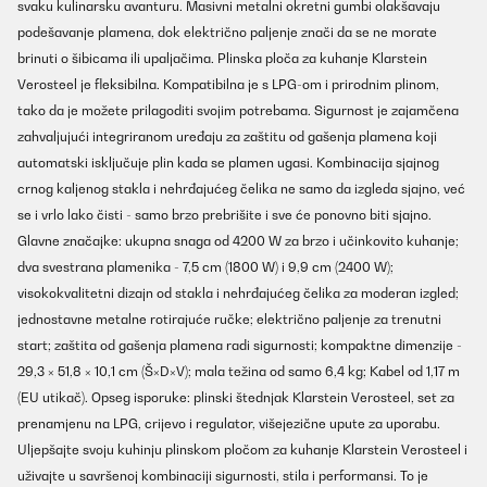
svaku kulinarsku avanturu. Masivni metalni okretni gumbi olakšavaju
podešavanje plamena, dok električno paljenje znači da se ne morate
brinuti o šibicama ili upaljačima. Plinska ploča za kuhanje Klarstein
Verosteel je fleksibilna. Kompatibilna je s LPG-om i prirodnim plinom,
tako da je možete prilagoditi svojim potrebama. Sigurnost je zajamčena
zahvaljujući integriranom uređaju za zaštitu od gašenja plamena koji
automatski isključuje plin kada se plamen ugasi. Kombinacija sjajnog
crnog kaljenog stakla i nehrđajućeg čelika ne samo da izgleda sjajno, već
se i vrlo lako čisti - samo brzo prebrišite i sve će ponovno biti sjajno.
Glavne značajke: ukupna snaga od 4200 W za brzo i učinkovito kuhanje;
dva svestrana plamenika - 7,5 cm (1800 W) i 9,9 cm (2400 W);
visokokvalitetni dizajn od stakla i nehrđajućeg čelika za moderan izgled;
jednostavne metalne rotirajuće ručke; električno paljenje za trenutni
start; zaštita od gašenja plamena radi sigurnosti; kompaktne dimenzije -
29,3 × 51,8 × 10,1 cm (Š×D×V); mala težina od samo 6,4 kg; Kabel od 1,17 m
(EU utikač). Opseg isporuke: plinski štednjak Klarstein Verosteel, set za
prenamjenu na LPG, crijevo i regulator, višejezične upute za uporabu.
Uljepšajte svoju kuhinju plinskom pločom za kuhanje Klarstein Verosteel i
uživajte u savršenoj kombinaciji sigurnosti, stila i performansi. To je