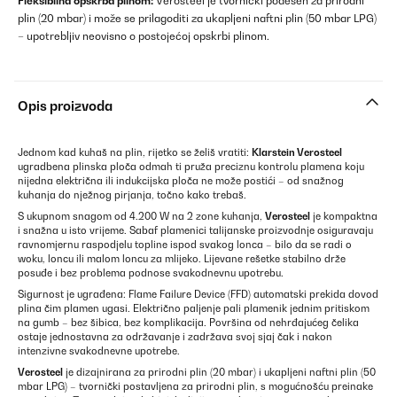
Fleksibilna opskrba plinom:
Verosteel je tvornički podešen za prirodni
plin (20 mbar) i može se prilagoditi za ukapljeni naftni plin (50 mbar LPG)
– upotrebljiv neovisno o postojećoj opskrbi plinom.
Opis proizvoda
Jednom kad kuhaš na plin, rijetko se želiš vratiti:
Klarstein Verosteel
ugradbena plinska ploča odmah ti pruža preciznu kontrolu plamena koju
nijedna električna ili indukcijska ploča ne može postići – od snažnog
kuhanja do nježnog pirjanja, točno kako trebaš.
S ukupnom snagom od 4.200 W na 2 zone kuhanja,
Verosteel
je kompaktna
i snažna u isto vrijeme. Sabaf plamenici talijanske proizvodnje osiguravaju
ravnomjernu raspodjelu topline ispod svakog lonca – bilo da se radi o
woku, loncu ili malom loncu za mlijeko. Lijevane rešetke stabilno drže
posuđe i bez problema podnose svakodnevnu upotrebu.
Sigurnost je ugrađena: Flame Failure Device (FFD) automatski prekida dovod
plina čim plamen ugasi. Električno paljenje pali plamenik jednim pritiskom
na gumb – bez šibica, bez komplikacija. Površina od nehrđajućeg čelika
ostaje jednostavna za održavanje i zadržava svoj sjaj čak i nakon
intenzivne svakodnevne upotrebe.
Verosteel
je dizajnirana za prirodni plin (20 mbar) i ukapljeni naftni plin (50
mbar LPG) – tvornički postavljena za prirodni plin, s mogućnošću preinake