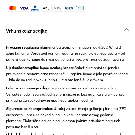
Vrhunske značajke
Precizna regulacija plamena:
Sa ukupnom snagom od 4.200 W na 2
zone kuhanja, Verosteel odmah reagira na svaki okret regulatora – od
pune snage kuhanja do nježnog kuhanja, bez prethodnog zagrijavanja.
Ujednačena toplina ispod svakog lonca:
Sabaf plamenici talijanske
proizvodnje ravnomjerno raspoređuju toplinu ispod cijele površine lonca
– bilo da se radi o woku, loncu ili malom lončiću s drškom.
Lako za održavanje i dugotrajno:
Površina od nehrđajućeg čelika
Verosteel odolijeva svakodnevnom čišćenju bez gubitka sjaja – čvrsta i
prikladna za svakodnevnu upotrebu tijekom godina.
Sigurnost bez kompromisa:
Uređaj za otkrivanje gašenja plamena (FFD)
automatski prekida dovod plina u slučaju nenamjernog gašenja
plamena. Električno paljenje pali plamen jednim pritiskom na gumb –
potpuno bez šibica.