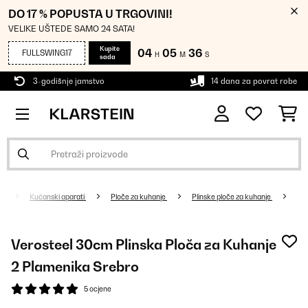
DO 17 % POPUSTA U TRGOVINI!
VELIKE UŠTEDE SAMO 24 SATA!
Kupite
04
05
35
FULLSWING17
H
M
S
sada
3-godišnje jamstvo
14 dana za povrat robe
Kućanski aparati
Ploče za kuhanje
Plinske ploče za kuhanje
Verosteel 30cm Plinska Ploča za Kuhanje
2 Plamenika Srebro
5 ocjene