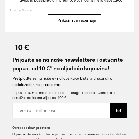
avuto la possibilità di montarlo. é così come me lo aspettavo.
Utente Amazon
Prikaži sve recenzije
Prevedi
POTVRĐENI PREGLED
08/10/2025
-10 €
Sehr schöner, einfach zu installierender Herd. Alles was man
braucht ist dabei. Nur ein wenig Werkzeug noch, dann klappts,
Prijavite se na naše newslettere i ostvarite
mit ein bischen Erfahrung.Der Herd überzeugt durch einfache
popust od 10 €* na sljedeću kupovinu!
Bedienung und Reinigung, sowie durch eine klasse Optik.
Amazon-Benutzer
Pretplatite se na naše e-mailove kako biste prvi saznali o
nadolazećim rasprodajama.
Prevedi
Popust od 10 € ne može se kombinirati s drugim kuponima. Odnosi se na
narudžbu minimalne vrijednosti 100 €.
POTVRĐENI PREGLED
18/09/2025
prodotto istallato, al momento è eccellente, fatto bene nei
materiali resistenti e di pregioun bel prodotto.
Obrada osobnih podataka
Odjavu možete izvršiti u bilo kojem trenutku putem poveznice u podnožju bilo koje
Utente Amazon