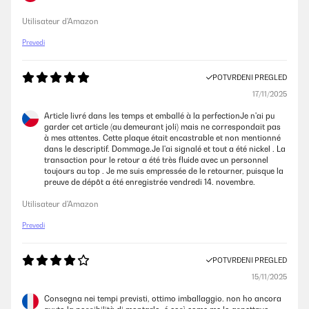
Utilisateur d'Amazon
Prevedi
POTVRĐENI PREGLED
17/11/2025
Article livré dans les temps et emballé à la perfectionJe n'ai pu
garder cet article (au demeurant joli) mais ne correspondait pas
à mes attentes. Cette plaque était encastrable et non mentionné
dans le descriptif. Dommage.Je l'ai signalé et tout a été nickel . La
transaction pour le retour a été très fluide avec un personnel
toujours au top . Je me suis empressée de le retourner, puisque la
preuve de dépôt a été enregistrée vendredi 14. novembre.
Utilisateur d'Amazon
Prevedi
POTVRĐENI PREGLED
15/11/2025
Consegna nei tempi previsti, ottimo imballaggio. non ho ancora