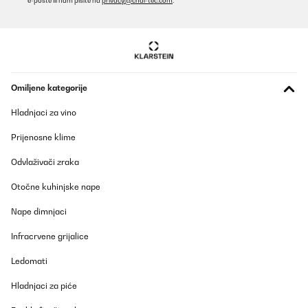
e-pošte ili nam pišite na
privacy@chal-tec.com
.
Prevedi
Omiljene kategorije
Hladnjaci za vino
Prijenosne klime
Odvlaživači zraka
Otočne kuhinjske nape
Nape dimnjaci
Infracrvene grijalice
Ledomati
Hladnjaci za piće