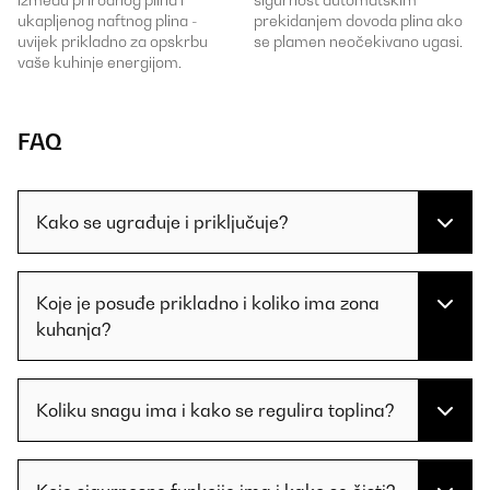
ukapljenog naftnog plina -
prekidanjem dovoda plina ako
uvijek prikladno za opskrbu
se plamen neočekivano ugasi.
vaše kuhinje energijom.
FAQ
Kako se ugrađuje i priključuje?
Koje je posuđe prikladno i koliko ima zona
kuhanja?
Koliku snagu ima i kako se regulira toplina?