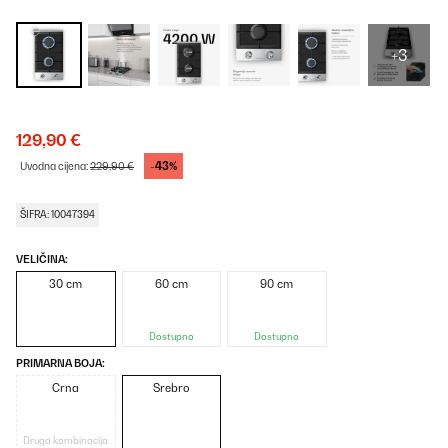
+3
129,90 €
-43%
Uvodna cijena:
229,90 €
ŠIFRA: 10047394
VELIČINA:
30 cm
60 cm
90 cm
Dostupno
Dostupno
PRIMARNA BOJA:
Crna
Srebro
Druga kombinacija