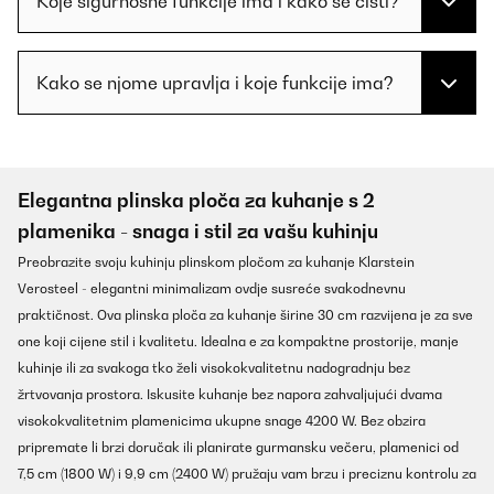
Koje sigurnosne funkcije ima i kako se čisti?
Kako se njome upravlja i koje funkcije ima?
Elegantna plinska ploča za kuhanje s 2
plamenika - snaga i stil za vašu kuhinju
Preobrazite svoju kuhinju plinskom pločom za kuhanje Klarstein
Verosteel - elegantni minimalizam ovdje susreće svakodnevnu
praktičnost. Ova plinska ploča za kuhanje širine 30 cm razvijena je za sve
one koji cijene stil i kvalitetu. Idealna e za kompaktne prostorije, manje
kuhinje ili za svakoga tko želi visokokvalitetnu nadogradnju bez
žrtvovanja prostora. Iskusite kuhanje bez napora zahvaljujući dvama
visokokvalitetnim plamenicima ukupne snage 4200 W. Bez obzira
pripremate li brzi doručak ili planirate gurmansku večeru, plamenici od
7,5 cm (1800 W) i 9,9 cm (2400 W) pružaju vam brzu i preciznu kontrolu za