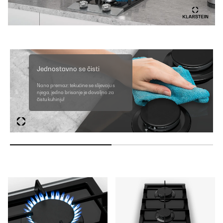
Jednostavno se čisti
Nano premaz: tekućine se slijevaju s
njega, jedno brisanje je dovoljno za
čistu kuhinju!