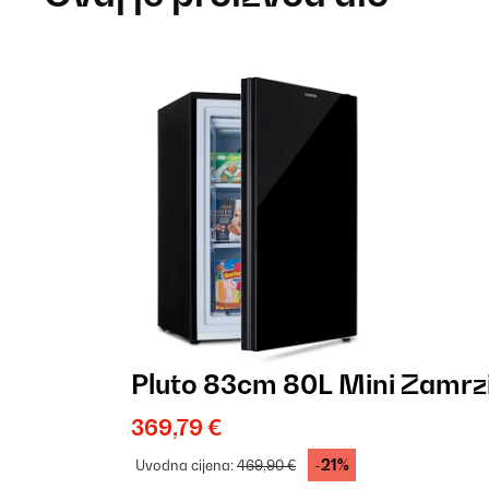
Pluto 83cm 80L Mini Zamrz
369,79 €
-21%
Uvodna cijena:
469,90 €