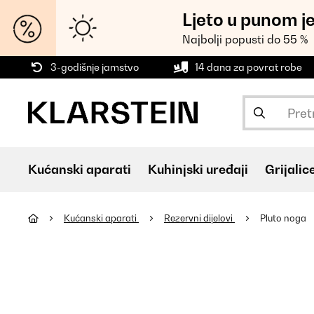
Ljeto u punom j
Najbolji popusti do 55 %
3-godišnje jamstvo
14 dana za povrat robe
Kućanski aparati
Kuhinjski uređaji
Grijalic
Kućanski aparati
Rezervni dijelovi
Pluto noga