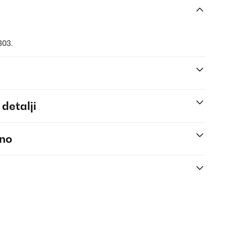
803.
 detalji
eno