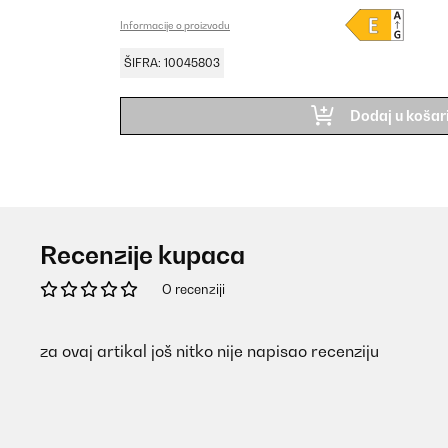
Informacije o proizvodu
ŠIFRA: 10045803
Dodaj u košar
Recenzije kupaca
O recenziji
za ovaj artikal još nitko nije napisao recenziju