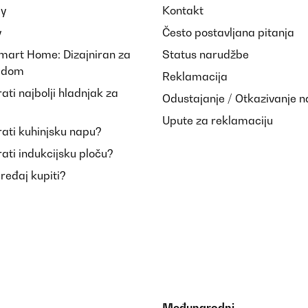
ay
Kontakt
y
Često postavljana pitanja
Smart Home: Dizajniran za
Status narudžbe
i dom
Reklamacija
ti najbolji hladnjak za
Odustajanje / Otkazivanje 
Upute za reklamaciju
ati kuhinjsku napu?
ati indukcijsku ploču?
uređaj kupiti?
Međunarodni