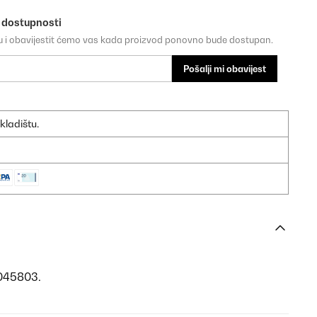
o dostupnosti
su i obavijestit ćemo vas kada proizvod ponovno bude dostupan.
Pošalji mi obavijest
kladištu.
0045803.