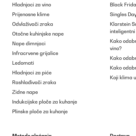
Hladnjaci za vino
Black Frid
Prijenosne klime
Singles Da
Odvlaživači zraka
Klarstein 
inteligentn
Otočne kuhinjske nape
Kako odabra
Nape dimnjaci
vino?
Infracrvene grijalice
Kako odabr
Ledomati
Kako odabr
Hladnjaci za piće
Koji klima 
Rashlađivači zraka
Zidne nape
Indukcijske ploče za kuhanje
Plinske ploče za kuhanje
Metode plaćanja
Dostava