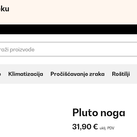
eku
e
Klimatizacija
Pročišćavanje zraka
Roštilji
Pluto noga
31,90 €
uklj. PDV