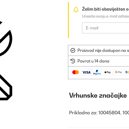
Želim biti obaviješten 
Unesite svoju e-mail adre
Proizvod nije dostupan na s
Povrat u 14 dana
Vrhunske značajke
Prikladno za: 10045804, 1