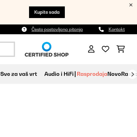
Kupite sada
Često postavljana pitanja
Kontakt
Sve za vaš vrt
Audio i HiFi
Rasprodaja
Novo
Raspa