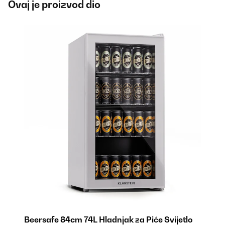
Ovaj je proizvod dio
Beersafe 84cm 74L Hladnjak za Piće Svijetlo
B