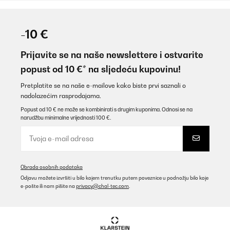
-10 €
Prijavite se na naše newslettere i ostvarite
popust od 10 €* na sljedeću kupovinu!
Pretplatite se na naše e-mailove kako biste prvi saznali o
nadolazećim rasprodajama.
Popust od 10 € ne može se kombinirati s drugim kuponima. Odnosi se na
narudžbu minimalne vrijednosti 100 €.
Obrada osobnih podataka
Odjavu možete izvršiti u bilo kojem trenutku putem poveznice u podnožju bilo koje
e-pošte ili nam pišite na
privacy@chal-tec.com
.