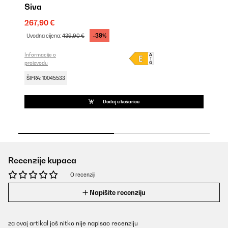
Siva
25
267,90 €
Uv
-39%
Uvodna cijena:
439,90 €
Inf
pro
Informacije o
proizvodu
ŠI
ŠIFRA: 10045533
Dodaj u košaricu
Recenzije kupaca
O recenziji
Napišite recenziju
za ovaj artikal još nitko nije napisao recenziju