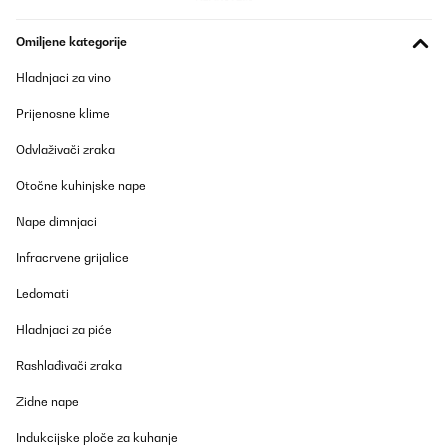
Omiljene kategorije
Hladnjaci za vino
Prijenosne klime
Odvlaživači zraka
Otočne kuhinjske nape
Nape dimnjaci
Infracrvene grijalice
Ledomati
Hladnjaci za piće
Rashlađivači zraka
Zidne nape
Indukcijske ploče za kuhanje