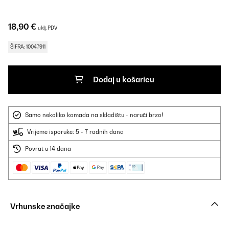
18,90 €
uklj. PDV
ŠIFRA: 10047911
Dodaj u košaricu
Samo nekoliko komada na skladištu - naruči brzo!
Vrijeme isporuke: 5 - 7 radnih dana
Povrat u 14 dana
Vrhunske značajke