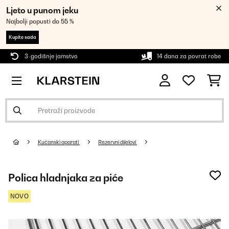
Ljeto u punom jeku
Najbolji popusti do 55 %
Kupite sada
3-godišnje jamstvo
14 dana za povrat robe
Kućanski aparati
Rezervni dijelovi
Polica hladnjaka za piće
NOVO