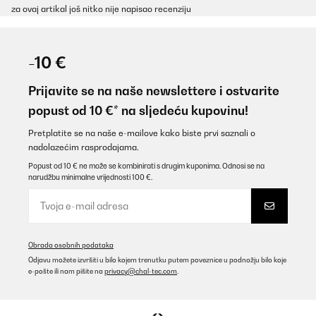
za ovaj artikal još nitko nije napisao recenziju
-10 €
Prijavite se na naše newslettere i ostvarite
popust od 10 €* na sljedeću kupovinu!
Pretplatite se na naše e-mailove kako biste prvi saznali o
nadolazećim rasprodajama.
Popust od 10 € ne može se kombinirati s drugim kuponima. Odnosi se na
narudžbu minimalne vrijednosti 100 €.
Obrada osobnih podataka
Odjavu možete izvršiti u bilo kojem trenutku putem poveznice u podnožju bilo koje
e-pošte ili nam pišite na
privacy@chal-tec.com
.