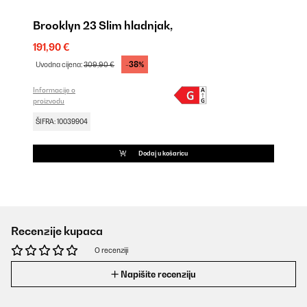
Brooklyn 23 Slim hladnjak,
191,90 €
-38%
Uvodna cijena:
309,90 €
Informacije o
proizvodu
ŠIFRA: 10039904
Dodaj u košaricu
Recenzije kupaca
O recenziji
Napišite recenziju