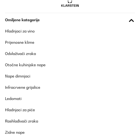
Omiljene kategorije
Hladnjaci za vino
Prijenosne klime
Odvlaživači zraka
Otočne kuhinjske nape
Nape dimnjaci
Infracrvene grijalice
Ledomati
Hladnjaci za piće
Rashlađivači zraka
Zidne nape