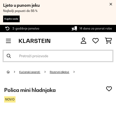
Ljeto u punom jeku
Najbolji popusti do 55 %
Kupite sada
3-godišnje jamstvo
14 dana za povrat robe
Kućanski aparati
Rezervni dijelovi
Polica mini hladnjaka
NOVO