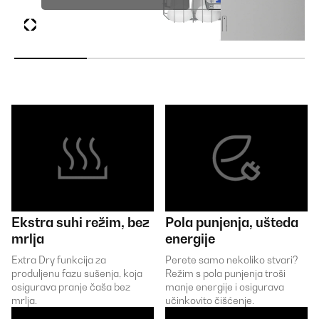
Ekstra suhi režim, bez
Pola punjenja, ušteda
mrlja
energije
Extra Dry funkcija za
Perete samo nekoliko stvari?
produljenu fazu sušenja, koja
Režim s pola punjenja troši
osigurava pranje čaša bez
manje energije i osigurava
mrlja.
učinkovito čišćenje.