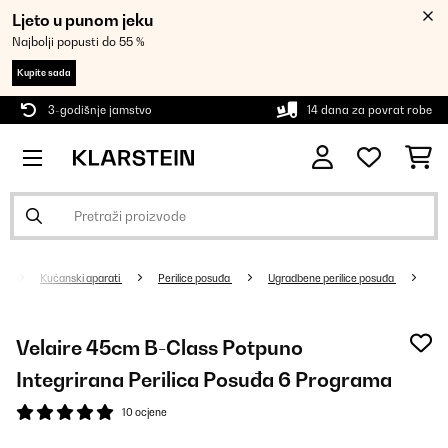
Ljeto u punom jeku
Najbolji popusti do 55 %
Kupite sada
3-godišnje jamstvo
14 dana za povrat robe
Kućanski aparati
Perilice posuđa
Ugradbene perilice posuđa
Velaire 45cm B-Class Potpuno
Integrirana Perilica Posuđa 6 Programa
10 ocjene