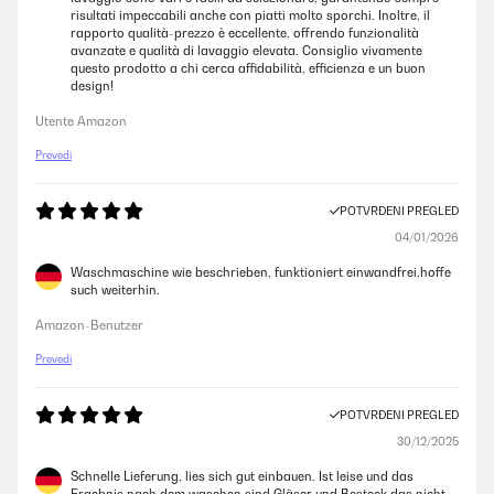
risultati impeccabili anche con piatti molto sporchi. Inoltre, il
rapporto qualità-prezzo è eccellente, offrendo funzionalità
avanzate e qualità di lavaggio elevata. Consiglio vivamente
questo prodotto a chi cerca affidabilità, efficienza e un buon
design!
Utente Amazon
Prevedi
POTVRĐENI PREGLED
04/01/2026
Waschmaschine wie beschrieben, funktioniert einwandfrei,hoffe
such weiterhin.
Amazon-Benutzer
Prevedi
POTVRĐENI PREGLED
30/12/2025
Schnelle Lieferung, lies sich gut einbauen. Ist leise und das