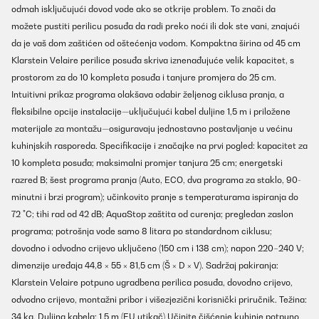
odmah isključujući dovod vode ako se otkrije problem. To znači da
možete pustiti perilicu posuđa da radi preko noći ili dok ste vani, znajući
da je vaš dom zaštićen od oštećenja vodom. Kompaktna širina od 45 cm
Klarstein Velaire perilice posuđa skriva iznenađujuće velik kapacitet, s
prostorom za do 10 kompleta posuđa i tanjure promjera do 25 cm.
Intuitivni prikaz programa olakšava odabir željenog ciklusa pranja, a
fleksibilne opcije instalacije—uključujući kabel duljine 1,5 m i priložene
materijale za montažu—osiguravaju jednostavno postavljanje u većinu
kuhinjskih rasporeda. Specifikacije i značajke na prvi pogled: kapacitet za
10 kompleta posuđa; maksimalni promjer tanjura 25 cm; energetski
razred B; šest programa pranja (Auto, ECO, dva programa za staklo, 90-
minutni i brzi program); učinkovito pranje s temperaturama ispiranja do
72 °C; tihi rad od 42 dB; AquaStop zaštita od curenja; pregledan zaslon
programa; potrošnja vode samo 8 litara po standardnom ciklusu;
dovodno i odvodno crijevo uključeno (150 cm i 138 cm); napon 220–240 V;
dimenzije uređaja 44,8 × 55 × 81,5 cm (Š × D × V). Sadržaj pakiranja:
Klarstein Velaire potpuno ugradbena perilica posuđa, dovodno crijevo,
odvodno crijevo, montažni pribor i višezjezični korisnički priručnik. Težina:
34 kg. Duljina kabela: 1,5 m (EU utikač) Učinite čišćenje kuhinje potpuno