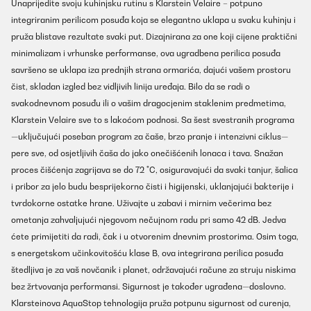
Unaprijedite svoju kuhinjsku rutinu s Klarstein Velaire – potpuno
integriranim perilicom posuđa koja se elegantno uklapa u svaku kuhinju i
pruža blistave rezultate svaki put. Dizajnirana za one koji cijene praktični
minimalizam i vrhunske performanse, ova ugradbena perilica posuđa
savršeno se uklapa iza prednjih strana ormarića, dajući vašem prostoru
čist, skladan izgled bez vidljivih linija uređaja. Bilo da se radi o
svakodnevnom posuđu ili o vašim dragocjenim staklenim predmetima,
Klarstein Velaire sve to s lakoćom podnosi. Sa šest svestranih programa
—uključujući poseban program za čaše, brzo pranje i intenzivni ciklus—
pere sve, od osjetljivih čaša do jako onečišćenih lonaca i tava. Snažan
proces čišćenja zagrijava se do 72 °C, osiguravajući da svaki tanjur, šalica
i pribor za jelo budu besprijekorno čisti i higijenski, uklanjajući bakterije i
tvrdokorne ostatke hrane. Uživajte u zabavi i mirnim večerima bez
ometanja zahvaljujući njegovom nečujnom radu pri samo 42 dB. Jedva
ćete primijetiti da radi, čak i u otvorenim dnevnim prostorima. Osim toga,
s energetskom učinkovitošću klase B, ova integrirana perilica posuđa
štedljiva je za vaš novčanik i planet, održavajući račune za struju niskima
bez žrtvovanja performansi. Sigurnost je također ugrađena—doslovno.
Klarsteinova AquaStop tehnologija pruža potpunu sigurnost od curenja,