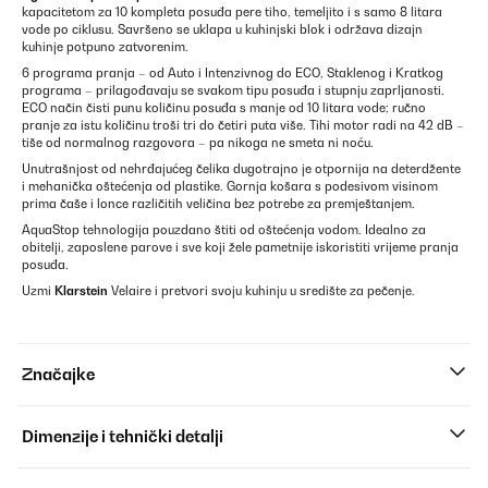
kapacitetom za 10 kompleta posuđa pere tiho, temeljito i s samo 8 litara
vode po ciklusu. Savršeno se uklapa u kuhinjski blok i održava dizajn
kuhinje potpuno zatvorenim.
6 programa pranja – od Auto i Intenzivnog do ECO, Staklenog i Kratkog
programa – prilagođavaju se svakom tipu posuđa i stupnju zaprljanosti.
ECO način čisti punu količinu posuđa s manje od 10 litara vode; ručno
pranje za istu količinu troši tri do četiri puta više. Tihi motor radi na 42 dB –
tiše od normalnog razgovora – pa nikoga ne smeta ni noću.
Unutrašnjost od nehrđajućeg čelika dugotrajno je otpornija na deterdžente
i mehanička oštećenja od plastike. Gornja košara s podesivom visinom
prima čaše i lonce različitih veličina bez potrebe za premještanjem.
AquaStop tehnologija pouzdano štiti od oštećenja vodom. Idealno za
obitelji, zaposlene parove i sve koji žele pametnije iskoristiti vrijeme pranja
posuđa.
Uzmi
Klarstein
Velaire i pretvori svoju kuhinju u središte za pečenje.
Značajke
Dimenzije i tehnički detalji