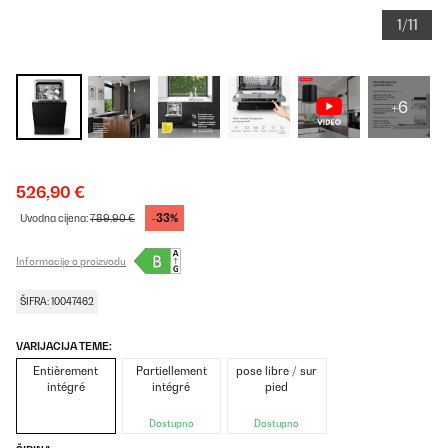
1/11
+6
526,90 €
-33%
Uvodna cijena:
789,90 €
Informacije o proizvodu
ŠIFRA: 10047462
VARIJACIJA TEME:
Entièrement
Partiellement
pose libre / sur
intégré
intégré
pied
Dostupno
Dostupno