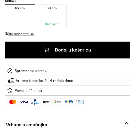
ŠIRINA:
45 cm
60 cm
Dostupno
Što znače statusi?
Dodaj u košaricu
Spremno za dostavu
Vrijeme isporuke: 3 - 4 radnih dana
Povrat u 14 dana
Vrhunske značajke