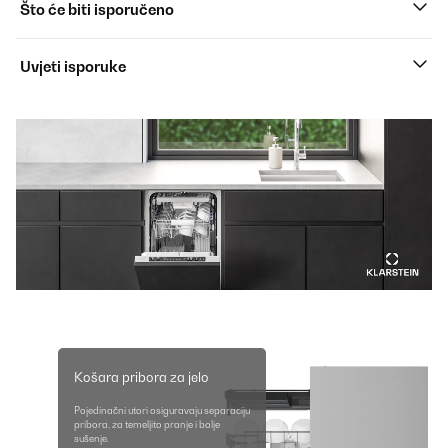
Što će biti isporučeno
Uvjeti isporuke
Košara pribora za jelo
Pojedinačni utori osiguravaju separaciju
pribora, za temeljito pranje i bolje
sušenje.