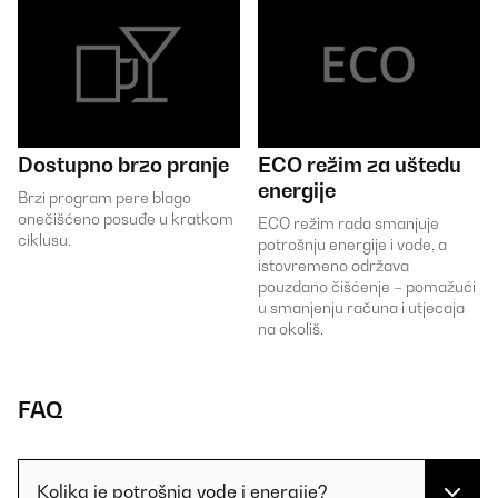
Dostupno brzo pranje
ECO režim za uštedu
energije
Brzi program pere blago
onečišćeno posuđe u kratkom
ECO režim rada smanjuje
ciklusu.
potrošnju energije i vode, a
istovremeno održava
pouzdano čišćenje – pomažući
u smanjenju računa i utjecaja
na okoliš.
FAQ
Kolika je potrošnja vode i energije?