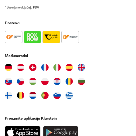
* Sve cijene uključuju PDV.
POTVRĐENI PREGLED
11/10/2025
Dostava
Schnelle Lieferung. Der erste Gebrauch zeigte, dass diese
Spülmaschine in der Innengestaltung und im Gebrauch etwas
anders gestaltet ist, als unsere vorherige alte Maschine. Wir
wollen und werden uns daran gewöhnen.
Međunarodni
Amazon-Benutzer
Prevedi
Preuzmite aplikaciju Klarstein