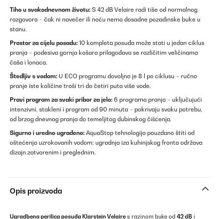
Tiho u svakodnevnom životu:
S 42 dB Velaire radi tiše od normalnog
razgovora – čak ni navečer ili noću nema dosadne pozadinske buke u
stanu.
Prostor za cijelu posadu:
10 kompleta posuđa može stati u jedan ciklus
pranja – podesiva gornja košara prilagođava se različitim veličinama
čaša i lonaca.
Štedljiv s vodom:
U ECO programu dovoljno je 8 l po ciklusu – ručno
pranje iste količine troši tri do četiri puta više vode.
Pravi program za svaki pribor za jelo:
6 programa pranja – uključujući
intenzivni, stakleni i program od 90 minuta – pokrivaju svaku potrebu,
od brzog dnevnog pranja do temeljitog dubinskog čišćenja.
Sigurno i uredno ugrađeno:
AquaStop tehnologija pouzdano štiti od
oštećenja uzrokovanih vodom; ugradnja iza kuhinjskog fronta održava
dizajn zatvorenim i preglednim.
Opis proizvoda
Ugradbena perilica posuđa
Klarstein
Velaire
s razinom buke od
42 dB
i