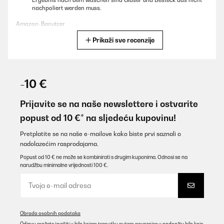
Ergebnis nach dem waschen sind Gläser und Besteck das nicht
nachpoliert werden muss.
Amazon-Benutzer
Prikaži sve recenzije
Prevedi
POTVRĐENI PREGLED
28/12/2025
-10 €
Silencieux et efficace
Prijavite se na naše newslettere i ostvarite
Utilisateur d'Amazon
popust od 10 €* na sljedeću kupovinu!
Prevedi
Pretplatite se na naše e-mailove kako biste prvi saznali o
nadolazećim rasprodajama.
POTVRĐENI PREGLED
Popust od 10 € ne može se kombinirati s drugim kuponima. Odnosi se na
narudžbu minimalne vrijednosti 100 €.
13/12/2025
Es ist eine super Maschine, leise und sehr sparsam. Hat
verschiedene Programme für den Verschmutzungsgrad und ist
dabei sehr leicht zu bedienen.
Obrada osobnih podataka
Amazon-Benutzer
Odjavu možete izvršiti u bilo kojem trenutku putem poveznice u podnožju bilo koje