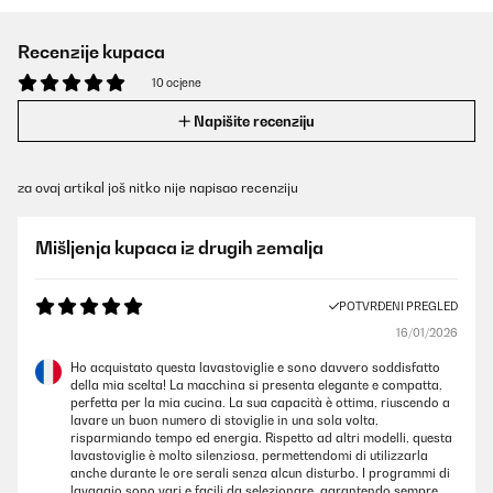
Recenzije kupaca
10 ocjene
Napišite recenziju
za ovaj artikal još nitko nije napisao recenziju
Mišljenja kupaca iz drugih zemalja
POTVRĐENI PREGLED
16/01/2026
Ho acquistato questa lavastoviglie e sono davvero soddisfatto
della mia scelta! La macchina si presenta elegante e compatta,
perfetta per la mia cucina. La sua capacità è ottima, riuscendo a
lavare un buon numero di stoviglie in una sola volta,
risparmiando tempo ed energia. Rispetto ad altri modelli, questa
lavastoviglie è molto silenziosa, permettendomi di utilizzarla
anche durante le ore serali senza alcun disturbo. I programmi di
lavaggio sono vari e facili da selezionare, garantendo sempre