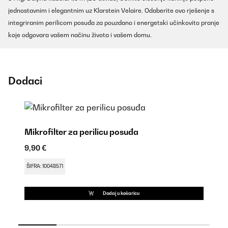
jednostavnim i elegantnim uz Klarstein Velaire. Odaberite ovo rješenje s
integriranim perilicom posuđa za pouzdano i energetski učinkovito pranje
koje odgovara vašem načinu života i vašem domu.
Dodaci
Mikrofilter za perilicu posuđa
Do
9,90 €
18
ŠIFRA: 10048571
ŠI
Dodaj u košaricu