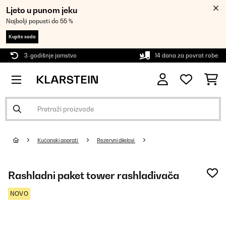
Ljeto u punom jeku
Najbolji popusti do 55 %
Kupite sada
3-godišnje jamstvo
14 dana za povrat robe
Kućanski aparati
Rezervni dijelovi
Rashladni paket tower rashlađivača
NOVO