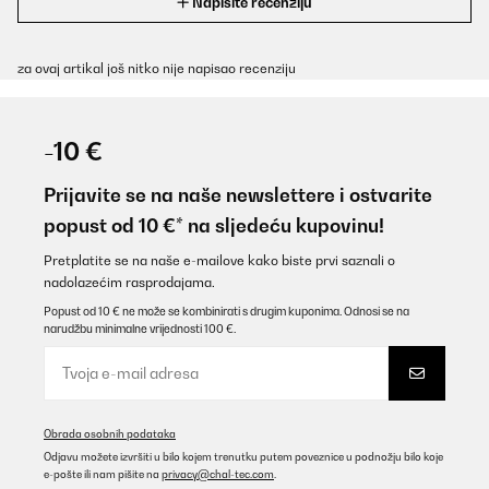
Napišite recenziju
za ovaj artikal još nitko nije napisao recenziju
-10 €
Prijavite se na naše newslettere i ostvarite
popust od 10 €* na sljedeću kupovinu!
Pretplatite se na naše e-mailove kako biste prvi saznali o
nadolazećim rasprodajama.
Popust od 10 € ne može se kombinirati s drugim kuponima. Odnosi se na
narudžbu minimalne vrijednosti 100 €.
Obrada osobnih podataka
Odjavu možete izvršiti u bilo kojem trenutku putem poveznice u podnožju bilo koje
e-pošte ili nam pišite na
privacy@chal-tec.com
.