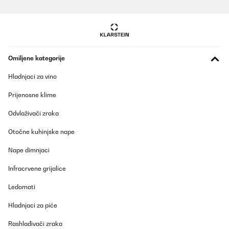
Omiljene kategorije
Hladnjaci za vino
Prijenosne klime
Odvlaživači zraka
Otočne kuhinjske nape
Nape dimnjaci
Infracrvene grijalice
Ledomati
Hladnjaci za piće
Rashlađivači zraka