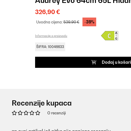
Audrey Evo 64cm 65L Hladn
326,90 €
-39%
Uvodna cijena:
539,90 €
Informacije o proizvodu
ŠIFRA: 10046633
Dodaj u košar
Recenzije kupaca
O recenziji