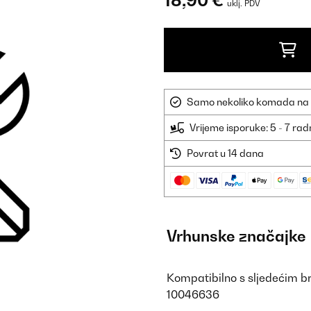
18,90 €
uklj. PDV
Samo nekoliko komada na sk
Vrijeme isporuke: 5 - 7 ra
Povrat u 14 dana
Vrhunske značajke
Kompatibilno s sljedećim b
10046636