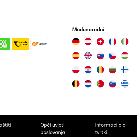
Međunarodni
aštiti
Opći uvjeti
Informacije o
i
poslovanja
tvrtki