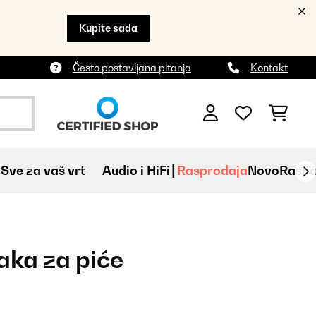
Kupite sada
Često postavljana pitanja
Kontakt
Sve za vaš vrt
Audio i HiFi
Rasprodaja
Novo
Raspa
aka za piće