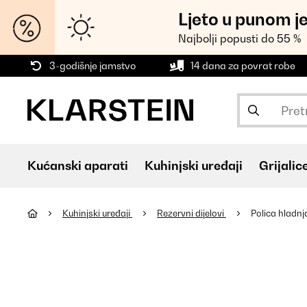
Ljeto u punom j
Najbolji popusti do 55 %
3-godišnje jamstvo
14 dana za povrat robe
Kućanski aparati
Kuhinjski uređaji
Grijalic
Kuhinjski uređaji
Rezervni dijelovi
Polica hladnj