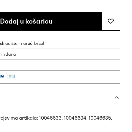
Dodaj u košaricu
ladištu - naruči brzo!
dnih dana
rojevima artikala: 10046633, 10046634, 10046635,