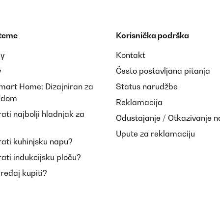
 teme
Korisnička podrška
ay
Kontakt
y
Često postavljana pitanja
Smart Home: Dizajniran za
Status narudžbe
i dom
Reklamacija
ti najbolji hladnjak za
Odustajanje / Otkazivanje 
Upute za reklamaciju
ati kuhinjsku napu?
ati indukcijsku ploču?
uređaj kupiti?