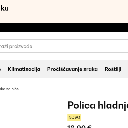
eku
e
Klimatizacija
Pročišćavanje zraka
Roštilji
aka za piće
Polica hladnj
NOVO