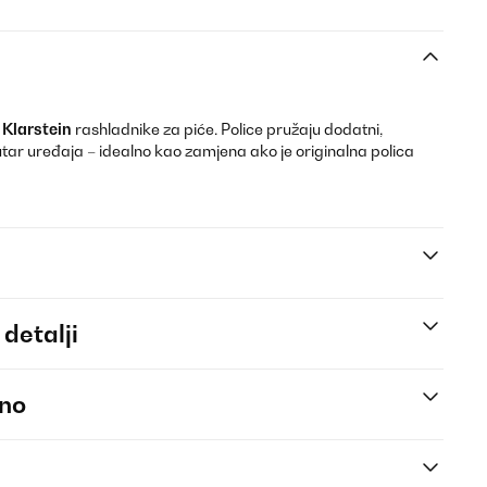
a
Klarstein
rashladnike za piće. Police pružaju dodatni,
tar uređaja – idealno kao zamjena ako je originalna polica
 detalji
eno