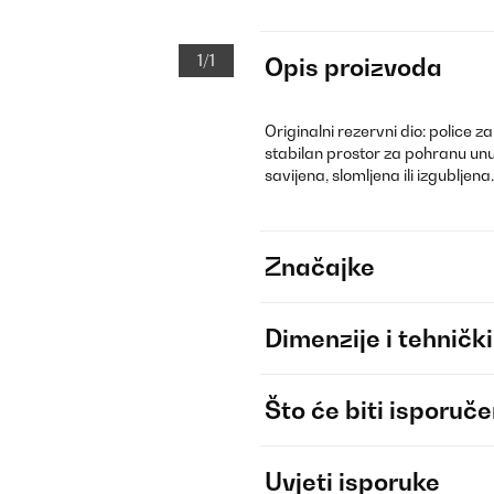
1/1
Opis proizvoda
Originalni rezervni dio: police z
stabilan prostor za pohranu unu
savijena, slomljena ili izgubljena.
Značajke
Dimenzije i tehnički
Što će biti isporuč
Uvjeti isporuke