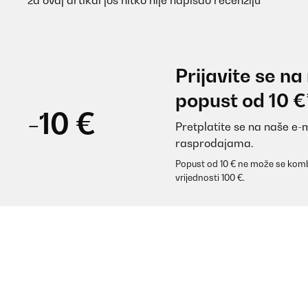
za ovaj artikal još nitko nije napisao recenziju
Prijavite se na
popust od 10 €
-10 €
Pretplatite se na naše e-
rasprodajama.
Popust od 10 € ne može se komb
vrijednosti 100 €.