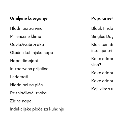
Omiljene kategorije
Popularne
Hladnjaci za vino
Black Frid
Prijenosne klime
Singles Da
Odvlaživači zraka
Klarstein 
inteligentn
Otočne kuhinjske nape
Kako odabra
Nape dimnjaci
vino?
Infracrvene grijalice
Kako odabr
Ledomati
Kako odabr
Hladnjaci za piće
Koji klima 
Rashlađivači zraka
Zidne nape
Indukcijske ploče za kuhanje