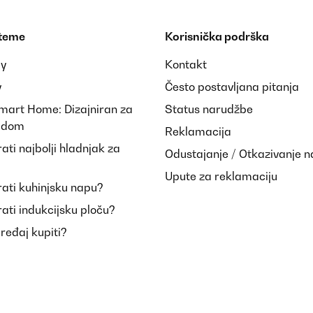
 teme
Korisnička podrška
ay
Kontakt
y
Često postavljana pitanja
Smart Home: Dizajniran za
Status narudžbe
i dom
Reklamacija
ti najbolji hladnjak za
Odustajanje / Otkazivanje 
Upute za reklamaciju
ati kuhinjsku napu?
ati indukcijsku ploču?
uređaj kupiti?