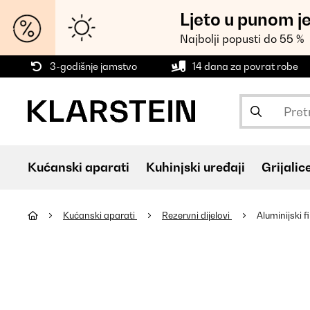
Ljeto u punom j
Najbolji popusti do 55 %
3-godišnje jamstvo
14 dana za povrat robe
Kućanski aparati
Kuhinjski uređaji
Grijalic
Kućanski aparati
Rezervni dijelovi
Aluminijski fi