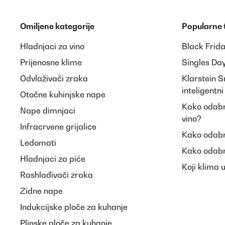
Omiljene kategorije
Popularne
Hladnjaci za vino
Black Frid
Prijenosne klime
Singles Da
Odvlaživači zraka
Klarstein 
inteligentn
Otočne kuhinjske nape
Kako odabra
Nape dimnjaci
vino?
Infracrvene grijalice
Kako odabr
Ledomati
Kako odabr
Hladnjaci za piće
Koji klima 
Rashlađivači zraka
Zidne nape
Indukcijske ploče za kuhanje
Plinske ploče za kuhanje