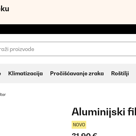
eku
e
Klimatizacija
Pročišćavanje zraka
Roštilji
lter
Aluminijski fi
NOVO