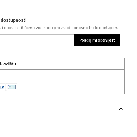
o dostupnosti
su i obavijestit ćemo vas kada proizvod ponovno bude dostupan.
Pošalji mi obavijest
kladištu.