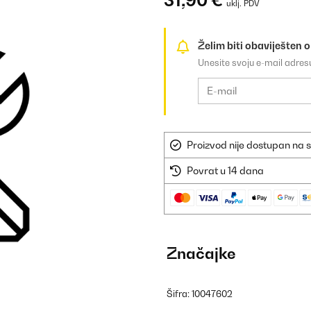
31,90 €
uklj. PDV
Želim biti obaviješten 
Unesite svoju e-mail adre
Proizvod nije dostupan na s
Povrat u 14 dana
Značajke
Šifra: 10047602