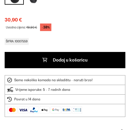
30,90 €
-38%
Uvodna cijena:
49,90 €
ŠIFRA: 10007559
Dodaj u košaricu
Samo nekoliko komada na skladištu - naruči brzo!
Vrijeme isporuke: 5 - 7 radnih dana
Povrat u 14 dana