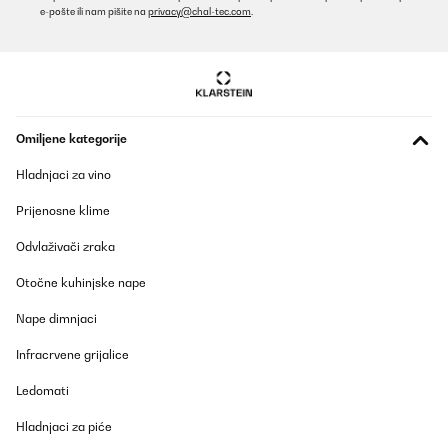
e-pošte ili nam pišite na
privacy@chal-tec.com
.
Omiljene kategorije
Hladnjaci za vino
Prijenosne klime
Odvlaživači zraka
Otočne kuhinjske nape
Nape dimnjaci
Infracrvene grijalice
Ledomati
Hladnjaci za piće