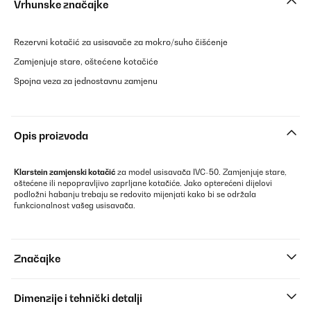
Vrhunske značajke
Rezervni kotačić za usisavače za mokro/suho čišćenje
Zamjenjuje stare, oštećene kotačiće
Spojna veza za jednostavnu zamjenu
Opis proizvoda
Klarstein zamjenski kotačić
za model usisavača IVC-50. Zamjenjuje stare,
oštećene ili nepopravljivo zaprljane kotačiće. Jako opterećeni dijelovi
podložni habanju trebaju se redovito mijenjati kako bi se održala
funkcionalnost vašeg usisavača.
Značajke
Dimenzije i tehnički detalji