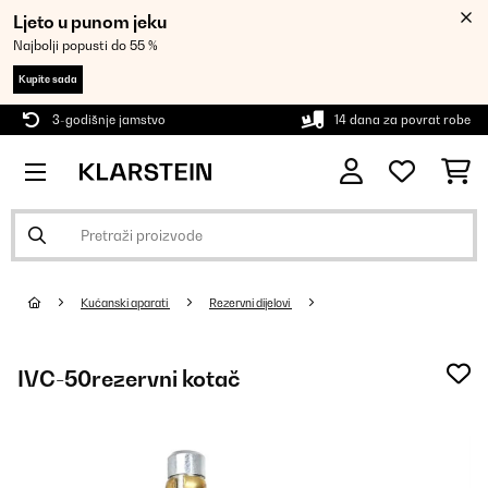
Ljeto u punom jeku
Najbolji popusti do 55 %
Kupite sada
3-godišnje jamstvo
14 dana za povrat robe
Kućanski aparati
Rezervni dijelovi
IVC-50rezervni kotač