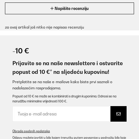
Napišite recenziju
za ovaj artikal još nitko nije napisao recenziju
-10 €
Prijavite se na naše newslettere i ostvarite
popust od 10 €* na sljedeću kupovinu!
Pretplatite se na naše e-mailove kako biste prvi saznali o
nadolazećim rasprodajama.
Popust od 10 € ne može se kombinirati s drugim kuponima. Odnosi se na
narudžbu minimalne vrijednosti 100 €.
Obrada osobnih podataka
Odjavu možete izvršiti u bilo kojem trenutku putem poveznice u podnožju bilo koje