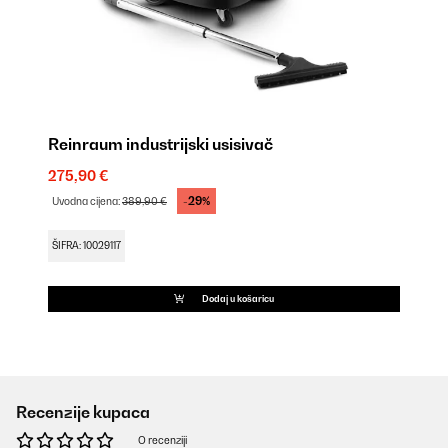
Reinraum industrijski usisivač
275,90 €
-29%
Uvodna cijena:
389,90 €
ŠIFRA: 10029117
Dodaj u košaricu
Recenzije kupaca
O recenziji