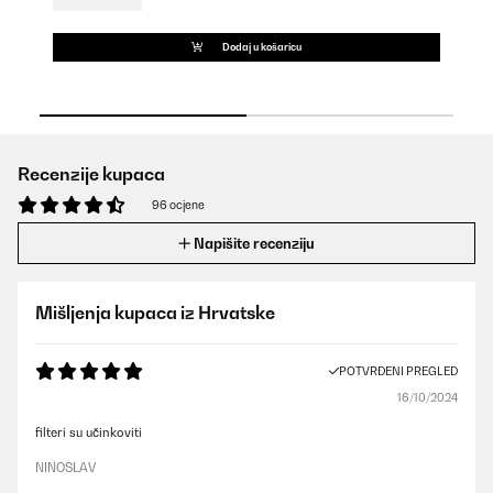
Dodaj u košaricu
Recenzije kupaca
96 ocjene
Napišite recenziju
Mišljenja kupaca iz Hrvatske
POTVRĐENI PREGLED
16/10/2024
filteri su učinkoviti
NINOSLAV