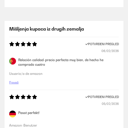
Mišljenja kupaca iz drugih zemalja
POTVRĐENI PREGLED
06/02/2026
Relación calidad-precio perfecta muy bien, de hecho he
comprado cuatro
Usuario/a de amazon
Prevedi
POTVRĐENI PREGLED
05/02/2026
Passt perfekt!
Amazon-Benutzer