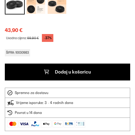
43,90 €
-37%
Uvodna cijena:
69,90 €
ŠIFRA: 10030983
Dodaj u košaricu
Spremno za dostavu
Vrijeme isporuke: 3 - 4 radnih dana
Povrat u 14 dana