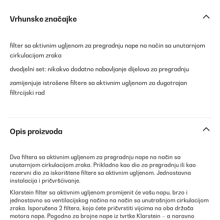
Vrhunske značajke
filter sa aktivnim ugljenom za pregradnju nape na način sa unutarnjom
cirkulacijom zraka
dvodjelni set: nikakvo dodatno nabavljanje dijelova za pregradnju
zamijenjuje istrošene filtere sa aktivnim ugljenom za dugotrajan
filtrcijski rad
Opis proizvoda
Dva filtera sa aktivnim ugljenom za pregradnju nape na način sa
unutarnjom cirkulacijom zraka. Prikladno kao dio za pregradnju ili kao
rezervni dio za iskorištene filtere sa aktivnim ugljenom. Jednostavna
instalacija i pričvršćivanje.
Klarstein filter sa aktivnim ugljenom promijenit će vašu napu, brzo i
jednostavno sa ventilacijskog načina na način sa unutrašnjom cirkulacijom
zraka. Isporučena 2 filtera, koja ćete pričvrstiti vijcima na oba držača
motora nape. Pogodno za brojne nape iz tvrtke Klarstein – a naravno