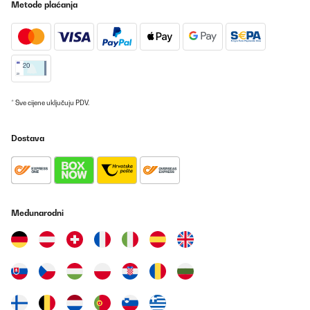
Metode plaćanja
POTVRĐENI PREGLED
27/07/2025
Leicht zu montieren, im Onlineshop erhältlich. Ich bin zufrieden.
Vielen Dank, kaufe gern wieder bei Ihnen
Amazon-Benutzer
* Sve cijene uključuju PDV.
Prevedi
Dostava
POTVRĐENI PREGLED
07/07/2025
Sehr Gut
Međunarodni
Amazon-Benutzer
Prevedi
POTVRĐENI PREGLED
12/06/2025
Schnelle Lieferung , Ware OK