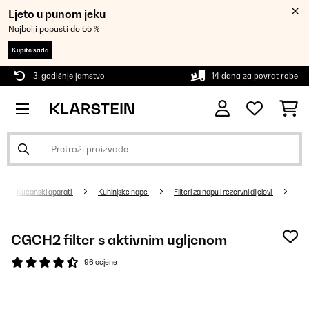
Ljeto u punom jeku
Najbolji popusti do 55 %
Kupite sada
3-godišnje jamstvo
14 dana za povrat robe
Kućanski aparati
Kuhinjske nape
Filteri za napu i rezervni dijelovi
CGCH2 filter s aktivnim ugljenom
96 ocjene