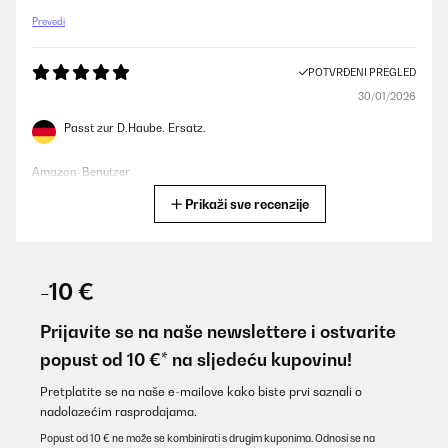
Prevedi
POTVRĐENI PREGLED
30/01/2026
Passt zur D.Haube. Ersatz.
Amazon-Benutzer
Prikaži sve recenzije
Prevedi
POTVRĐENI PREGLED
12/01/2026
-10 €
Perfetti. Però ricordatevi di prendere bene le misure!! Prima
avevo sbagliato
Prijavite se na naše newslettere i ostvarite
popust od 10 €* na sljedeću kupovinu!
Utente Amazon
Prevedi
Pretplatite se na naše e-mailove kako biste prvi saznali o
nadolazećim rasprodajama.
Popust od 10 € ne može se kombinirati s drugim kuponima. Odnosi se na
POTVRĐENI PREGLED