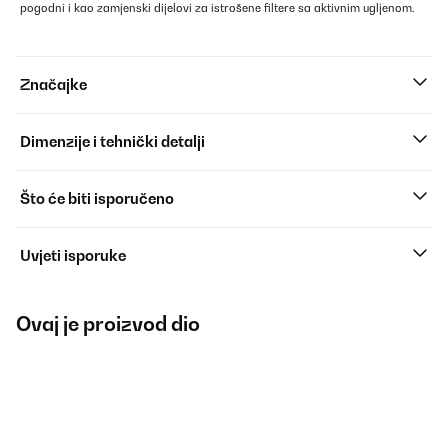
pogodni i kao zamjenski dijelovi za istrošene filtere sa aktivnim ugljenom.
Značajke
Dimenzije i tehnički detalji
Što će biti isporučeno
Uvjeti isporuke
Ovaj je proizvod dio