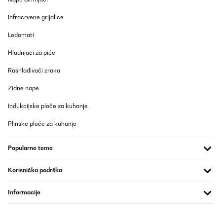
Amazon user
Infracrvene grijalice
Prevedi
Ledomati
Hladnjaci za piće
POTVRĐENI PREGLED
24/08/2025
Rashlađivači zraka
Ok
Zidne nape
Amazon-Benutzer
Indukcijske ploče za kuhanje
Prevedi
Plinske ploče za kuhanje
POTVRĐENI PREGLED
Popularne teme
21/08/2025
Die Ware kam in sehr gutem Zustand und zeitig an . Immer wieder
Korisnička podrška
gerne.
Informacije
Amazon-Benutzer
Prevedi