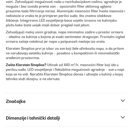
vatri. Zahvaljujući mogućnosti rada u recirkulacijskom načinu, ugradnja je
moguća i bez izvoda prema van – opcionalni filter aktivnog ugljena
preuzima tada filtriranje mirisa. Aluminijski masnoćni filter hvata masnoće i
nečistoće iz zraka te je primjeren perilici suđa, što znatno olakšava
čišćenje. Integrirano LED osvjetljenje baca svjetlo izravno na kuhinjsku
ploču kako biste uvijek imali dobar pregled nad jelom.
Zahvaljujući maloj visini gradnje, napa minimalno zadire u prostor ormara
– idealno za kuhinje u kojima je svaki centimetar dragocjen. Frontalni izgled
ormara ostaje netaknut jer napa u potpunosti nestaje iza vrata.
Klarstein Simplica prvi je izbor za sve koji žele učinkovitu napu, a da pritom
ne narušavaju estetiku kuhinje – posebno u kompaktnim ili minimalistički
uređenim prostorima.
Zašto Klarstein Simplica?
Učinak od 440 m³/h, masnoćni filter koji ide u
perilicu suđa, LED osvjetljenje i fleksibilne mogućnosti ugradnje – sve u napi
koja se ne vidi. Naručite Klarstein Simplica danas i uživajte u kuhinji u kojoj
tehnika služi dizajnu, a ne obrnuto.
Značajke
Dimenzije i tehnički detalji