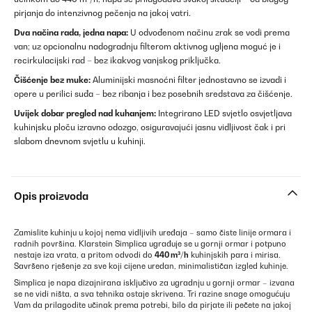
pirjanja do intenzivnog pečenja na jakoj vatri.
Dva načina rada, jedna napa:
U odvođenom načinu zrak se vodi prema
van; uz opcionalnu nadogradnju filterom aktivnog ugljena moguć je i
recirkulacijski rad – bez ikakvog vanjskog priključka.
Čišćenje bez muke:
Aluminijski masnoćni filter jednostavno se izvadi i
opere u perilici suđa – bez ribanja i bez posebnih sredstava za čišćenje.
Uvijek dobar pregled nad kuhanjem:
Integrirano LED svjetlo osvjetljava
kuhinjsku ploču izravno odozgo, osiguravajući jasnu vidljivost čak i pri
slabom dnevnom svjetlu u kuhinji.
Opis proizvoda
Zamislite kuhinju u kojoj nema vidljivih uređaja – samo čiste linije ormara i
radnih površina. Klarstein Simplica ugrađuje se u gornji ormar i potpuno
nestaje iza vrata, a pritom odvodi do
440 m³/h
kuhinjskih para i mirisa.
Savršeno rješenje za sve koji cijene uredan, minimalističan izgled kuhinje.
Simplica je napa dizajnirana isključivo za ugradnju u gornji ormar – izvana
se ne vidi ništa, a sva tehnika ostaje skrivena. Tri razine snage omogućuju
Vam da prilagodite učinak prema potrebi, bilo da pirjate ili pečete na jakoj