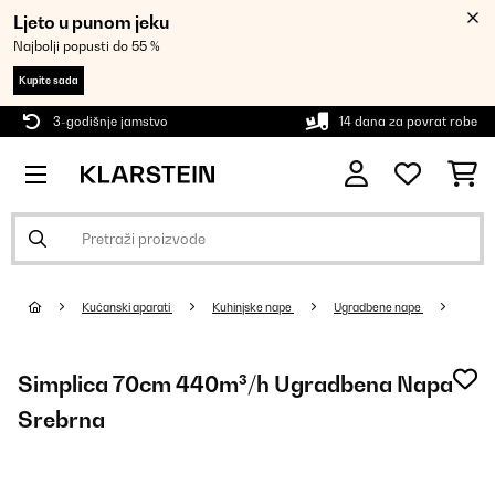
Ljeto u punom jeku
Najbolji popusti do 55 %
Kupite sada
3-godišnje jamstvo
14 dana za povrat robe
Kućanski aparati
Kuhinjske nape
Ugradbene nape
Simplica 70cm 440m³/h Ugradbena Napa
Srebrna