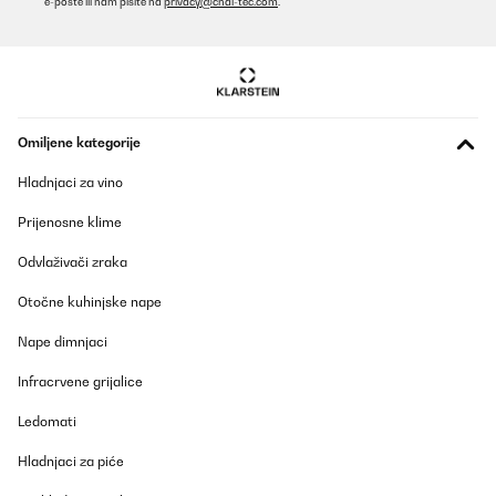
e-pošte ili nam pišite na
privacy@chal-tec.com
.
Omiljene kategorije
Hladnjaci za vino
Prijenosne klime
Odvlaživači zraka
Otočne kuhinjske nape
Nape dimnjaci
Infracrvene grijalice
Ledomati
Hladnjaci za piće