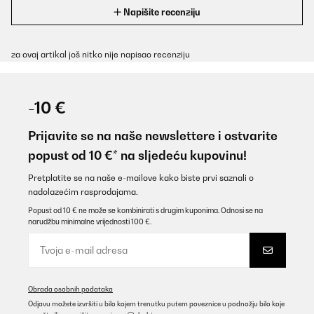
Napišite recenziju
za ovaj artikal još nitko nije napisao recenziju
-10 €
Prijavite se na naše newslettere i ostvarite
popust od 10 €* na sljedeću kupovinu!
Pretplatite se na naše e-mailove kako biste prvi saznali o
nadolazećim rasprodajama.
Popust od 10 € ne može se kombinirati s drugim kuponima. Odnosi se na
narudžbu minimalne vrijednosti 100 €.
Obrada osobnih podataka
Odjavu možete izvršiti u bilo kojem trenutku putem poveznice u podnožju bilo koje