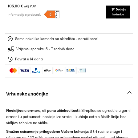
105,00 €
uklj. PDV
Dodaj u
Informacije o proizvodu
košaricu
Samo nekoliko komada na skladištu - naruči brzo!
Vrijeme isporuke: 5 - 7 radnih dana
Povrat u 14 dana
Vrhunske značajke
Nevidljiva u ormaru, ali puna učinkovitosti:
Simplica se ugrađuje u gornji
ormar i u potpunosti nestaje iza vrata – kuhinja ostaje čistih linija bez
vidljive tehnike na vidiku.
Snažno usisavanje prilagođeno Vašem kuhanju:
S tri razine snage i
učinkom do 440 m³/h, napa se prilagođava svakoj situaciji – od blagog