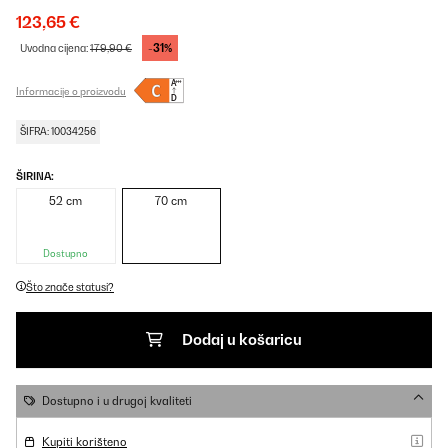
123,65 €
-31%
Uvodna cijena:
179,90 €
Informacije o proizvodu
ŠIFRA: 10034256
ŠIRINA:
52 cm
70 cm
Dostupno
Što znače statusi?
Dodaj u košaricu
Dostupno i u drugoj kvaliteti
Kupiti korišteno