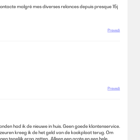
me contacte malgré mes diverses relances depuis presque 15j
Prevedi
Prevedi
anden had ik de nieuwe in huis. Geen goede klantenservice.
g zeuren kreeg ik de het geld van de kookplaat terug. Om
n tegelijk erop zetten.. Alleen een grote en een hele