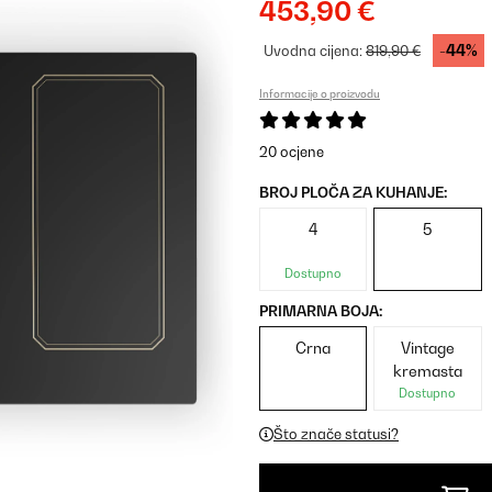
453,90 €
-44%
Uvodna cijena:
819,90 €
Informacije o proizvodu
20 ocjene
BROJ PLOČA ZA KUHANJE:
4
5
Dostupno
PRIMARNA BOJA:
Crna
Vintage
kremasta
Dostupno
Što znače statusi?