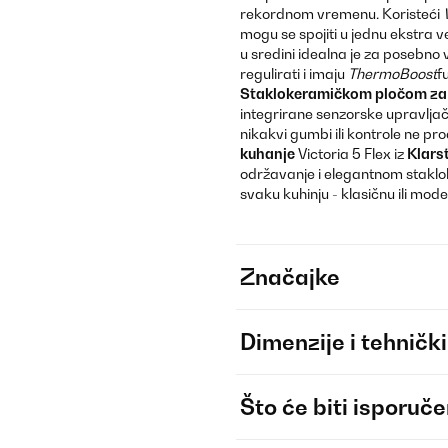
rekordnom vremenu. Koristeći
mogu se spojiti u jednu ekstra v
u sredini idealna je za posebno
regulirati i imaju
ThermoBoost
f
Staklokeramičkom pločom za k
integrirane senzorske upravljačk
nikakvi gumbi ili kontrole ne pr
kuhanje
Victoria 5 Flex iz
Klars
održavanje i elegantnom staklo
svaku kuhinju - klasičnu ili mode
Značajke
Dimenzije i tehnički
Što će biti isporuč