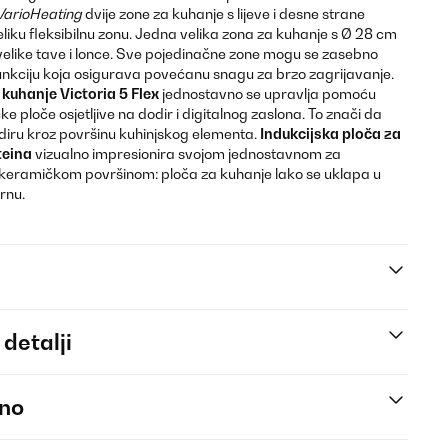
VarioHeating
dvije zone za kuhanje s lijeve i desne strane
eliku fleksibilnu zonu. Jedna velika zona za kuhanje s Ø 28 cm
 velike tave i lonce. Sve pojedinačne zone mogu se zasebno
unkciju koja osigurava povećanu snagu za brzo zagrijavanje.
uhanje Victoria 5 Flex
jednostavno se upravlja pomoću
e ploče osjetljive na dodir i digitalnog zaslona. To znači da
odiru kroz površinu kuhinjskog elementa.
Indukcijska ploča za
teina
vizualno impresionira svojom jednostavnom za
keramičkom površinom: ploča za kuhanje lako se uklapa u
rnu.
 detalji
eno