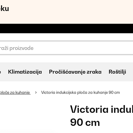
eku
e
Klimatizacija
Pročišćavanje zraka
Roštilji
 ploče za kuhanje
Victoria indukcijska ploča za kuhanje 90 cm
Victoria indu
90 cm