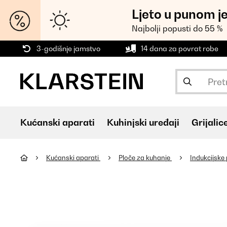
Ljeto u punom j
Najbolji popusti do 55 %
3-godišnje jamstvo
14 dana za povrat robe
Kućanski aparati
Kuhinjski uređaji
Grijalic
Kućanski aparati
Ploče za kuhanje
Indukcijske