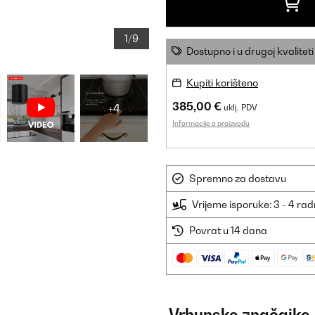
1/9
Dostupno i u drugoj kvaliteti
Kupiti korišteno
385,00 €
+4
uklj. PDV
Informacije o proizvodu
Spremno za dostavu
Vrijeme isporuke: 3 - 4 ra
Povrat u 14 dana
Vrhunske značajke