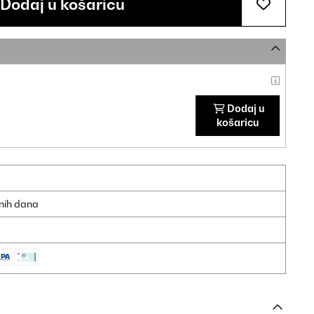
Dodaj u košaricu
Dodaj u
košaricu
dnih dana