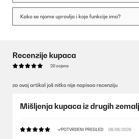
Kako se njome upravlja i koje funkcije ima?
Recenzije kupaca
20 ocjene
za ovaj artikal još nitko nije napisao recenziju
Mišljenja kupaca iz drugih zemal
POTVRĐENI PREGLED
08/06/2026