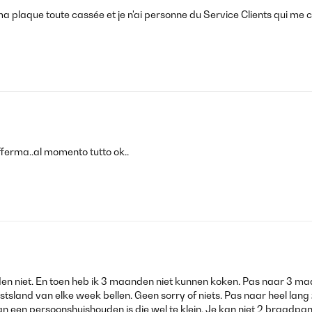
çu ma plaque toute cassée et je n'ai personne du Service Clients qui 
ferma..al momento tutto ok..
en niet. En toen heb ik 3 maanden niet kunnen koken. Pas naar 3 ma
stsland van elke week bellen. Geen sorry of niets. Pas naar heel lan
 een persoonshuishouden is die wel te klein. Je kan niet 2 braadpanne