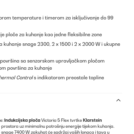
orom temperature i timerom za isključivanje do 99
ije ploče za kuhanje kao jedne fleksibilne zone
a kuhanje snage 2300, 2 x 1500 i 2 x 2000 W i ukupne
površina sa senzorskom upravljačkom pločom
kom površina za kuhanje
hermal Control
s indikatorom preostale topline
je:
Indukcijska ploča
Victoria 5 Flex tvrtke
Klarstein
prostora uz minimalnu potrošnju energije tijekom kuhanja.
 snage 7400 W zakuhat će sadržaj vaših lonaca i tava u