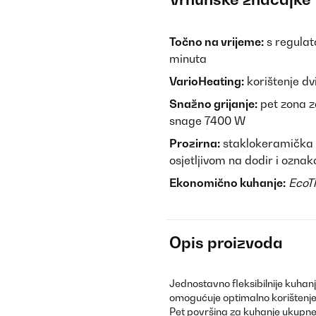
Točno na vrijeme:
s regulat
minuta
VarioHeating:
korištenje dv
Snažno grijanje:
pet zona z
snage 7400 W
Prozirna:
staklokeramička 
osjetljivom na dodir i ozna
Ekonomično kuhanje:
EcoT
Opis proizvoda
Jednostavno fleksibilnije kuhan
omogućuje optimalno korištenje 
Pet površina za kuhanje ukupne