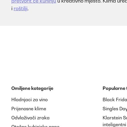
pretvorit će kuhinju
u kreativno mjesto. Klima uređ
i
roštilji
.
Omiljene kategorije
Popularne
Hladnjaci za vino
Black Frid
Prijenosne klime
Singles Da
Odvlaživači zraka
Klarstein 
inteligentn
Otočne kuhinjske nape