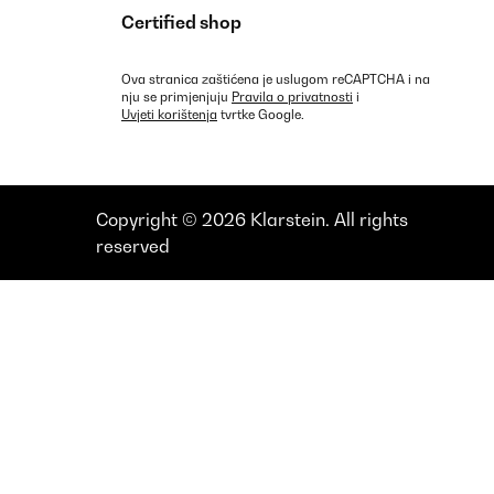
Certified shop
Ova stranica zaštićena je uslugom reCAPTCHA i na
nju se primjenjuju
Pravila o privatnosti
i
Uvjeti korištenja
tvrtke Google.
Copyright © 2026 Klarstein. All rights
reserved