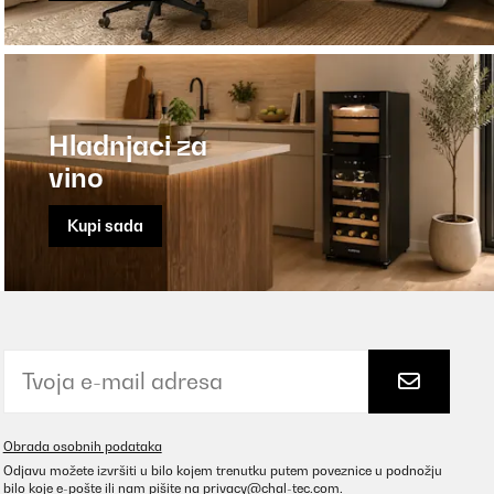
Hladnjaci za
vino
Kupi sada
Obrada osobnih podataka
Odjavu možete izvršiti u bilo kojem trenutku putem poveznice u podnožju
bilo koje e-pošte ili nam pišite na
privacy@chal-tec.com
.