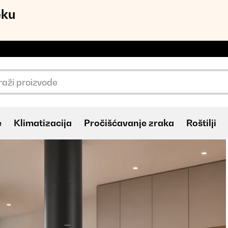
eku
e
Klimatizacija
Pročišćavanje zraka
Roštilji