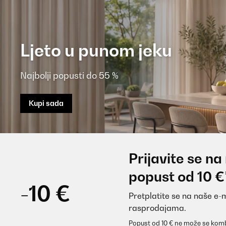
Ljeto u punom jeku
Najbolji popusti do 55 %
Kupi sada
Prijavite se na
popust od 10 €
-10 €
Pretplatite se na naše e-
rasprodajama.
Popust od 10 € ne može se komb