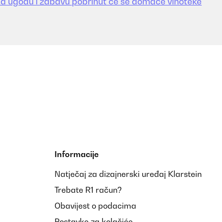
a ugodu i zabavu pobrinut će se domaće vinoteke
Informacije
Natječaj za dizajnerski uređaj Klarstein
Trebate R1 račun?
Obavijest o podacima
Postavke za kolačiće