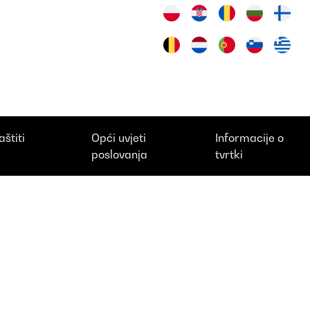
aštiti
Opći uvjeti
Informacije o
i
poslovanja
tvrtki