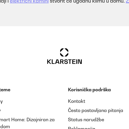
aji i
električni kamini
stvorit će ugodnu klimu u domu.
Z
 teme
Korisnička podrška
ay
Kontakt
y
Često postavljana pitanja
Smart Home: Dizajniran za
Status narudžbe
i dom
Reklamacija