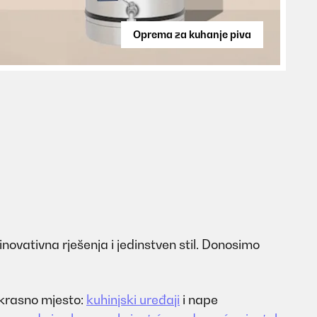
Oprema za kuhanje piva
inovativna rješenja i jedinstven stil. Donosimo
rekrasno mjesto:
kuhinjski uređaji
i nape