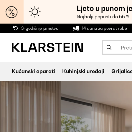
Ljeto u punom j
Najbolji popusti do 55 %
3-godišnje jamstvo
14 dana za povrat robe
Kućanski aparati
Kuhinjski uređaji
Grijalic