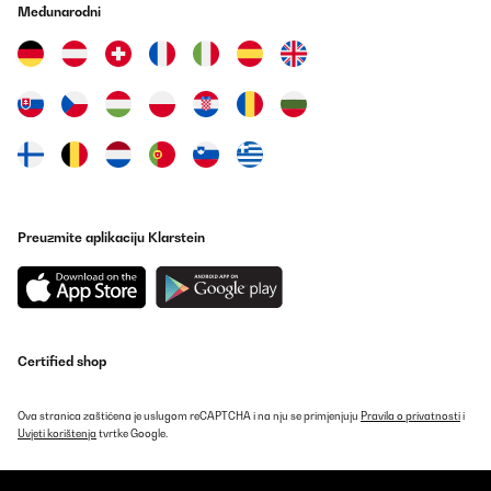
Međunarodni
Utilisateur d'Amazon
Prevedi
POTVRĐENI PREGLED
27/12/2024
top !
Utilisateur d'Amazon
Preuzmite aplikaciju Klarstein
Prevedi
POTVRĐENI PREGLED
22/12/2024
Certified shop
Prodotto robusto si vede la qualità
Utente Amazon
Ova stranica zaštićena je uslugom reCAPTCHA i na nju se primjenjuju
Pravila o privatnosti
i
Uvjeti korištenja
tvrtke Google.
Prevedi