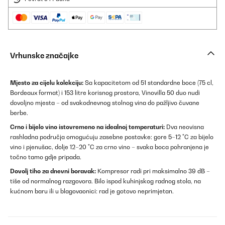
Vrhunske značajke
Mjesto za cijelu kolekciju:
Sa kapacitetom od 51 standardne boce (75 cl,
Bordeaux format) i 153 litre korisnog prostora, Vinovilla 50 duo nudi
dovoljno mjesta – od svakodnevnog stolnog vina do pažljivo čuvane
berbe.
Crno i bijelo vino istovremeno na idealnoj temperaturi:
Dva neovisna
rashladna područja omogućuju zasebne postavke: gore 5–12 °C za bijelo
vino i pjenušac, dolje 12–20 °C za crno vino – svaka boca pohranjena je
točno tamo gdje pripada.
Dovolj tiho za dnevni boravak:
Kompresor radi pri maksimalno 39 dB –
tiše od normalnog razgovora. Bilo ispod kuhinjskog radnog stola, na
kućnom baru ili u blagovaonici: rad je gotovo neprimjetan.