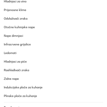
Vielen Dank für Ihr ausführliches Feedback und dass Sie sich für
Hladnjaci za vino
unser Produkt entschieden haben. Wir freuen uns, dass Ihnen
Design und Preis gefallen. Es tut uns jedoch sehr leid, dass das
Prijenosne klime
Betriebsgeräusch nicht Ihren Erwartungen entsprochen hat.
Odvlaživači zraka
Wir wissen, wie störend unerwünschte Geräusche sein können,
insbesondere in offenen Wohnbereichen. Das von Ihnen
Otočne kuhinjske nape
beschriebene Problem wurde bereits von einigen Kunden
festgestellt. Wir arbeiten eng mit unserem
Produktentwicklungsteam zusammen, um dieses Problem bei
Nape dimnjaci
zukünftigen Modellen zu beheben und zu verbessern.
Infracrvene grijalice
Wenn Sie eine Rücksendung in Erwägung ziehen oder wir Sie
anderweitig unterstützen können, wenden Sie sich bitte direkt an
Ledomati
unseren Kundenservice. Wir helfen Ihnen gerne weiter.
Hladnjaci za piće
Mit freundlichen Grüßen
Ihr Klarstein-Team
_______________________________
Rashlađivači zraka
Silvia
Zidne nape
Prevedi
Indukcijske ploče za kuhanje
Plinske ploče za kuhanje
POTVRĐENI PREGLED
09/06/2025