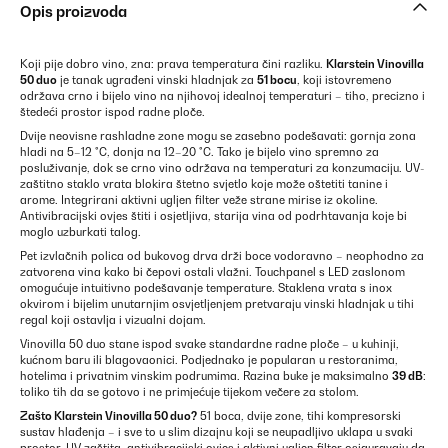
Opis proizvoda
Koji pije dobro vino, zna: prava temperatura čini razliku.
Klarstein Vinovilla
50 duo
je tanak ugrađeni vinski hladnjak za
51 bocu
, koji istovremeno
održava crno i bijelo vino na njihovoj idealnoj temperaturi – tiho, precizno i
štedeći prostor ispod radne ploče.
Dvije neovisne rashladne zone mogu se zasebno podešavati: gornja zona
hladi na 5–12 °C, donja na 12–20 °C. Tako je bijelo vino spremno za
posluživanje, dok se crno vino održava na temperaturi za konzumaciju. UV-
zaštitno staklo vrata blokira štetno svjetlo koje može oštetiti tanine i
arome. Integrirani aktivni ugljen filter veže strane mirise iz okoline.
Antivibracijski ovjes štiti i osjetljiva, starija vina od podrhtavanja koje bi
moglo uzburkati talog.
Pet izvlačnih polica od bukovog drva drži boce vodoravno – neophodno za
zatvorena vina kako bi čepovi ostali vlažni. Touchpanel s LED zaslonom
omogućuje intuitivno podešavanje temperature. Staklena vrata s inox
okvirom i bijelim unutarnjim osvjetljenjem pretvaraju vinski hladnjak u tihi
regal koji ostavlja i vizualni dojam.
Vinovilla 50 duo stane ispod svake standardne radne ploče – u kuhinji,
kućnom baru ili blagovaonici. Podjednako je popularan u restoranima,
hotelima i privatnim vinskim podrumima. Razina buke je maksimalno
39 dB
:
toliko tih da se gotovo i ne primjećuje tijekom večere za stolom.
Zašto
Klarstein
Vinovilla 50 duo?
51 boca, dvije zone, tihi kompresorski
sustav hlađenja – i sve to u slim dizajnu koji se neupadljivo uklapa u svaki