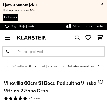
Ljeto u punom jeku
Najbolji popusti do 55 %
Kupite sada
3-godišnje jamstvo
14 dana za povrat robe
Kućanski aparati
Hladnjaci za vino
Podpultne vinske vitrine
Vinovilla 60cm 51 Boca Podpultna Vinska
Vitrina 2 Zone Crna
40 ocjene