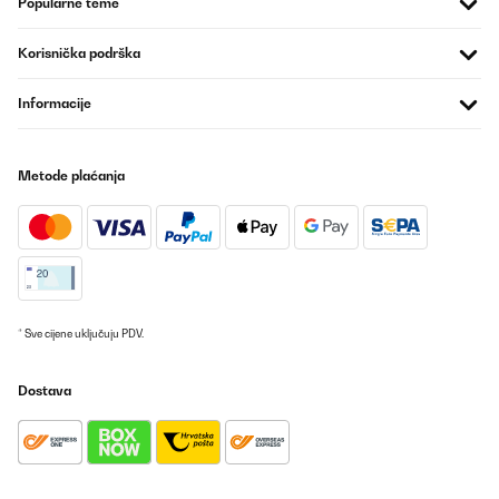
Popularne teme
Guter Weinkühler. Erreicht auch bei warmer Umgebung die 5
Grad bei geringem Energieverbrauch. Sehr hochwertig in der
Ansicht und Haptik.
Korisnička podrška
Amazon-Benutzer
Informacije
Prevedi
POTVRĐENI PREGLED
Metode plaćanja
16/05/2025
Top Produkt. Sieht gut aus, tut was es soll. Einlagen schrubben
ein bisschen am Gummi in der Tür - ist aber egal.
Amazon-Benutzer
Prevedi
* Sve cijene uključuju PDV.
POTVRĐENI PREGLED
Dostava
04/02/2025
Très bonne facture pour cette cave à vin seul bémol quand on
veut changer le sens d’ouverture l’inscription de la marque se
retrouve à l’envers