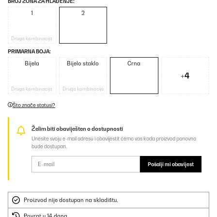
BROJ ZONA ZA HLAĐENJE:
1
2
Druga kombinacija
PRIMARNA BOJA:
Bijela
Bijelo staklo
Crna
+4
Druga kombinacija
Druga kombinacija
Što znače statusi?
Želim biti obaviješten o dostupnosti
Unesite svoju e-mail adresu i obavijestit ćemo vas kada proizvod ponovno
bude dostupan.
Pošalji mi obavijest
Proizvod nije dostupan na skladištu.
Povrat u 14 dana