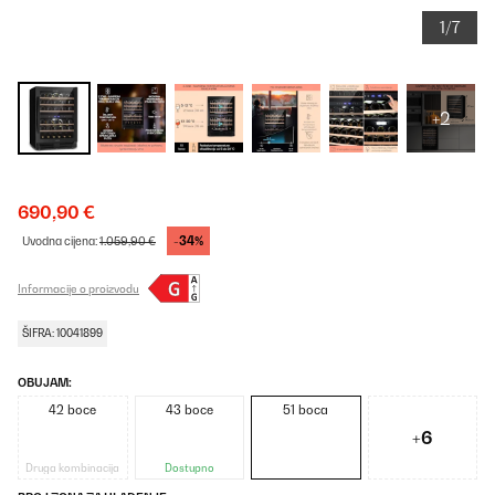
1/7
+2
690,90 €
-34%
Uvodna cijena:
1.059,90 €
Informacije o proizvodu
ŠIFRA: 10041899
OBUJAM:
42 boce
43 boce
51 boca
+6
Druga kombinacija
Dostupno