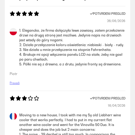
POTVRĐENI PREGLED
26/06/2026
1. Elegancko, że firma dołączyła lewe zawiasy, zatem przełożenie
drzwi na drugą stronę jest możliwe. Jedynie napis na drzwiach
jest wtedy do góry nogami.
2. Działa przełączanie koloru oświetlenia: niebieski - biały - rudy.
3. Nie działa u mnie przełączenie na stopnie Fahrenheita.
4. Brakuje mi opcji włączenia panelu LCD na stałe, żeby nie gasł
po paru chwilach.
5. Półki nie są z drewna, a z drutu, jedynie fronty są drewniane.
Piotr
Prevedi
POTVRĐENI PREGLED
16/04/2026
Moving to a new house, I took with me my 5y old Liebherr wine
cooler that works perfectly. I had to put in my current flat
another wine cooler and went for the Vinovilla 50 Duo. It is
cheaper and does the job but 2 main concerns:
1. The noise - 39 decibel is still too much. In comparison the