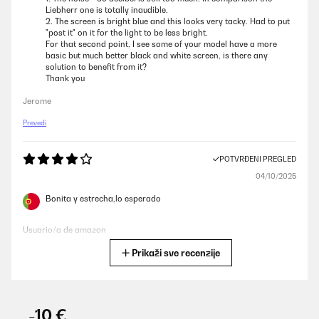
Liebherr one is totally inaudible.
2. The screen is bright blue and this looks very tacky. Had to put
"post it" on it for the light to be less bright.
For that second point, I see some of your model have a more
basic but much better black and white screen, is there any
solution to benefit from it?
Thank you
Jerome
Prevedi
POTVRĐENI PREGLED
04/10/2025
Bonita y estrecha,lo esperado
Usuario/a de amazon
Prikaži sve recenzije
Prevedi
POTVRĐENI PREGLED
07/07/2025
-10 €