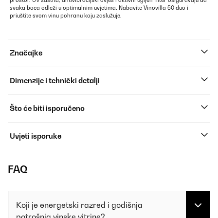
prostor. UV zaštita, antivibracijski ovjes i aktivni ugljen filter osiguravaju da
svaka boca odleži u optimalnim uvjetima. Nabavite Vinovilla 50 duo i
priuštite svom vinu pohranu koju zaslužuje.
Značajke
Dimenzije i tehnički detalji
Što će biti isporučeno
Uvjeti isporuke
FAQ
Koji je energetski razred i godišnja
potrošnja vinske vitrine?