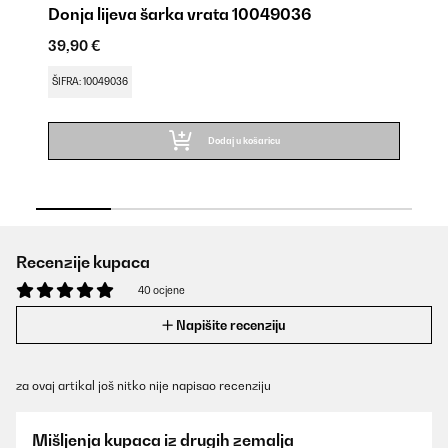
Donja lijeva šarka vrata 10049036
G
39,90 €
39
ŠIFRA: 10049036
ŠI
Dodaj u košaricu
Recenzije kupaca
40 ocjene
Napišite recenziju
za ovaj artikal još nitko nije napisao recenziju
Mišljenja kupaca iz drugih zemalja