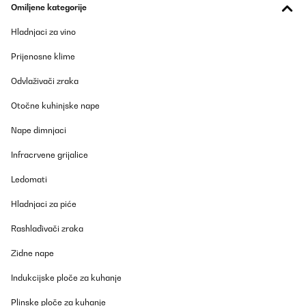
Omiljene kategorije
Hladnjaci za vino
Prijenosne klime
Odvlaživači zraka
Otočne kuhinjske nape
Nape dimnjaci
Infracrvene grijalice
Ledomati
Hladnjaci za piće
Rashlađivači zraka
Zidne nape
Indukcijske ploče za kuhanje
Plinske ploče za kuhanje