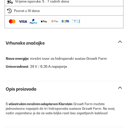
Vrijeme isporuke: 5 - 7 radnih dana
Povrat u 14 dana
Vrhunske značajke
Nova energija
: mrežni izvor za hidroponski sustav GrowIt Farm
Univerzalnost
: 24 V / 6,25 A napajanje
Opis proizvoda
S
višestrukim mrežnim adapterom Klarstein
GrowIt Farm možete
jednostavno napajati do tri hidroponska sustava GrowIt Farm. Na ovaj
način zajamčeno je da će vaše biljke rasti bez zapetljanih kablova!