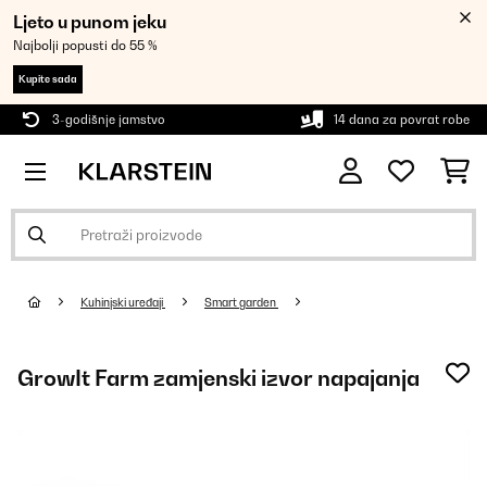
Ljeto u punom jeku
Najbolji popusti do 55 %
Kupite sada
3-godišnje jamstvo
14 dana za povrat robe
Kuhinjski uređaji
Smart garden
GrowIt Farm zamjenski izvor napajanja