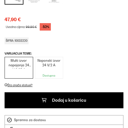
47,90 €
-52%
Uvodna cijena:
99,90 €
ŠIFRA: 10033220
VARIJACIJA TEME:
Multi izvor
Naponski izvor
napajanja 24
24 V/2 A
V/6.25 A
Dostupno
Što znače statusi?
Dodaj u košaricu
Spremno za dostavu