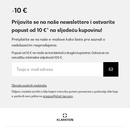
-10 €
Prijavite se na naše newslettere i ostvarite
popust od 10 €* na sljedeću kupovinu!
Pretplatite se na naše e-mailove kako biste prvi saznali o
nadolazećim rasprodajama.
Popust od 10 € ne može se kombinirati s drugim kuponima. Odnosi se na
narudžbu minimalne vrijednosti 100 €.
Obrada osobnih podataka
Odjavu možete izvršiti u bilo kojem trenutku putem poveznice u podnožju bilo koje
e-pošte ili nam pišite na
privacy@chal-tec.com
.