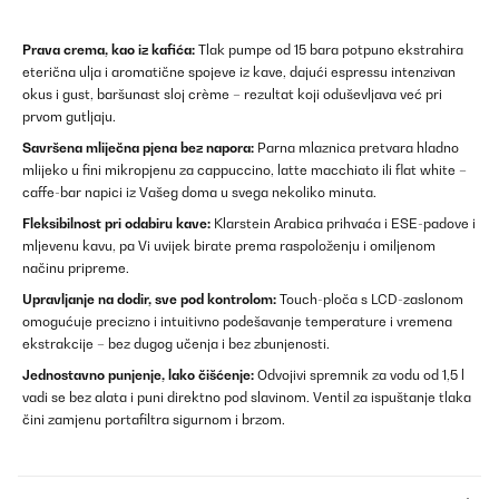
Prava crema, kao iz kafića:
Tlak pumpe od 15 bara potpuno ekstrahira
eterična ulja i aromatične spojeve iz kave, dajući espressu intenzivan
okus i gust, baršunast sloj crème – rezultat koji oduševljava već pri
prvom gutljaju.
Savršena mliječna pjena bez napora:
Parna mlaznica pretvara hladno
mlijeko u fini mikropjenu za cappuccino, latte macchiato ili flat white –
caffe-bar napici iz Vašeg doma u svega nekoliko minuta.
Fleksibilnost pri odabiru kave:
Klarstein Arabica prihvaća i ESE-padove i
mljevenu kavu, pa Vi uvijek birate prema raspoloženju i omiljenom
načinu pripreme.
Upravljanje na dodir, sve pod kontrolom:
Touch-ploča s LCD-zaslonom
omogućuje precizno i intuitivno podešavanje temperature i vremena
ekstrakcije – bez dugog učenja i bez zbunjenosti.
Jednostavno punjenje, lako čišćenje:
Odvojivi spremnik za vodu od 1,5 l
vadi se bez alata i puni direktno pod slavinom. Ventil za ispuštanje tlaka
čini zamjenu portafiltra sigurnom i brzom.