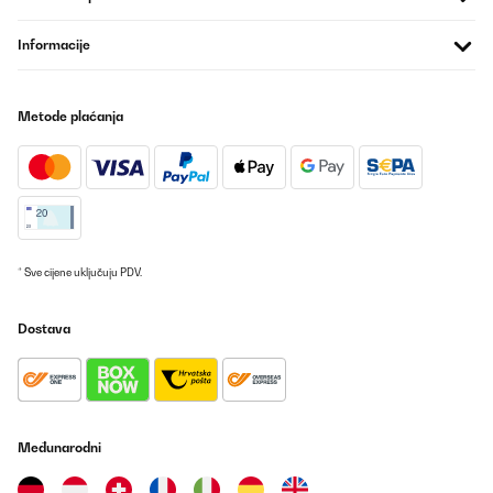
Amazon user
Informacije
Prevedi
POTVRĐENI PREGLED
Metode plaćanja
06/08/2025
Excellent machine! Very thoughtful design, practical, simple to
use, clean and operate.
Amazon user
Prevedi
* Sve cijene uključuju PDV.
POTVRĐENI PREGLED
Dostava
22/07/2025
Me encanta ,hace un cafe muy bueno y un lateral con bastante
espuma.Me gusta las bebidas calientes y lo hace súper
caliente.Muy contenta con la compra
Usuario/a de amazon
Međunarodni
Prevedi