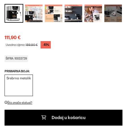
+3
111,90 €
-41%
Uvodna cijena:
189,90 €
ŠIFRA: 10033729
PRIMARNA BOJA:
Srebrna metalik
Što znače statusi?
Dodaj u košaricu