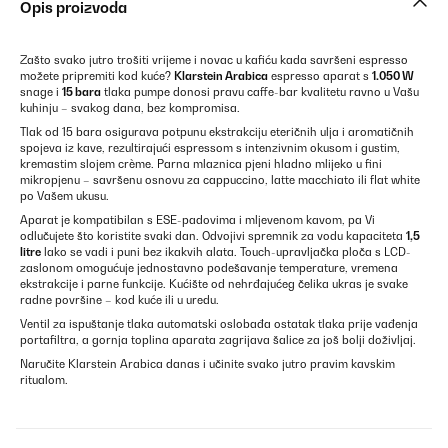
Opis proizvoda
Zašto svako jutro trošiti vrijeme i novac u kafiću kada savršeni espresso
možete pripremiti kod kuće?
Klarstein Arabica
espresso aparat s
1.050 W
snage i
15 bara
tlaka pumpe donosi pravu caffe-bar kvalitetu ravno u Vašu
kuhinju – svakog dana, bez kompromisa.
Tlak od 15 bara osigurava potpunu ekstrakciju eteričnih ulja i aromatičnih
spojeva iz kave, rezultirajući espressom s intenzivnim okusom i gustim,
kremastim slojem crème. Parna mlaznica pjeni hladno mlijeko u fini
mikropjenu – savršenu osnovu za cappuccino, latte macchiato ili flat white
po Vašem ukusu.
Aparat je kompatibilan s ESE-padovima i mljevenom kavom, pa Vi
odlučujete što koristite svaki dan. Odvojivi spremnik za vodu kapaciteta
1,5
litre
lako se vadi i puni bez ikakvih alata. Touch-upravljačka ploča s LCD-
zaslonom omogućuje jednostavno podešavanje temperature, vremena
ekstrakcije i parne funkcije. Kućište od nehrđajućeg čelika ukras je svake
radne površine – kod kuće ili u uredu.
Ventil za ispuštanje tlaka automatski oslobađa ostatak tlaka prije vađenja
portafiltra, a gornja toplina aparata zagrijava šalice za još bolji doživljaj.
Naručite Klarstein Arabica danas i učinite svako jutro pravim kavskim
ritualom.