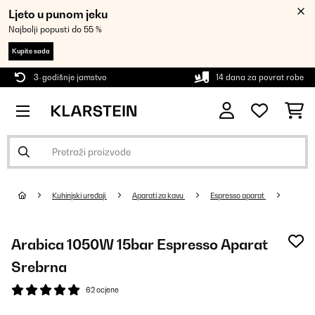
Ljeto u punom jeku
Najbolji popusti do 55 %
Kupite sada
3-godišnje jamstvo
14 dana za povrat robe
Kuhinjski uređaji
Aparati za kavu
Espresso aparat
Arabica 1050W 15bar Espresso Aparat
Srebrna
62 ocjene