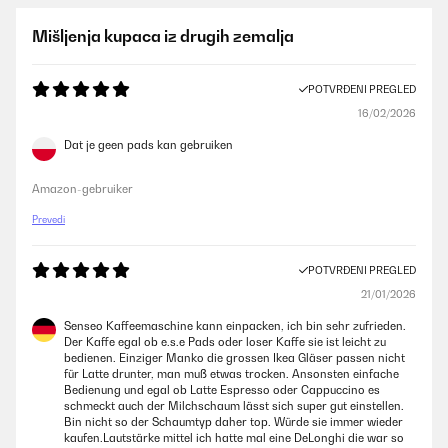
Mišljenja kupaca iz drugih zemalja
POTVRĐENI PREGLED
16/02/2026
Dat je geen pads kan gebruiken
Amazon-gebruiker
Prevedi
POTVRĐENI PREGLED
21/01/2026
Senseo Kaffeemaschine kann einpacken, ich bin sehr zufrieden.
Der Kaffe egal ob e.s.e Pads oder loser Kaffe sie ist leicht zu
bedienen. Einziger Manko die grossen Ikea Gläser passen nicht
für Latte drunter, man muß etwas trocken. Ansonsten einfache
Bedienung und egal ob Latte Espresso oder Cappuccino es
schmeckt auch der Milchschaum lässt sich super gut einstellen.
Bin nicht so der Schaumtyp daher top. Würde sie immer wieder
kaufen.Lautstärke mittel ich hatte mal eine DeLonghi die war so