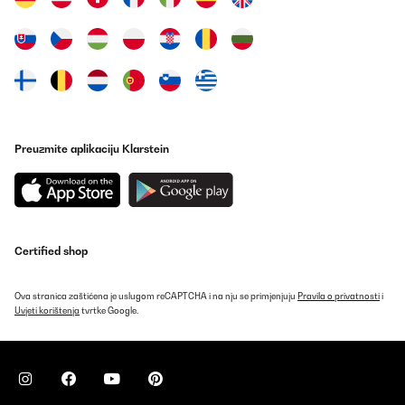
POTVRĐENI PREGLED
14/05/2025
Ich nutze die Kaffeemaschine jetzt schon eine ganze Weile, und
sie hat definitiv ihren Platz in meiner Morgenroutine gefunden.
Das Design sieht richtig edel aus – die goldenen Akzente machen
sie zu einem Hingucker in der Küche. Aber am wichtigsten ist
natürlich der Kaffee selbst. Die Bedienung ist angenehm einfach,
Preuzmite aplikaciju Klarstein
aber was mich wirklich überzeugt hat, ist der Geschmack. Der
Kaffee wird schön aromatisch und hat eine gute Temperatur,
genau so, wie ich es mag. Der Milchschaum ist auch solide –
nicht ganz so wie vom Barista, aber für eine Maschine dieser Art
absolut in Ordnung. Ich hatte anfangs etwas Sorge, dass die
Reinigung kompliziert sein könnte, aber das geht überraschend
schnell. Ein kleines Manko gibt es: Der Wassertank könnte
Certified shop
größer sein. Wenn mehrere Leute Kaffee trinken, muss man ihn
ziemlich oft auffüllen. Aber insgesamt bin ich zufrieden – eine
Maschine, die Style und Funktion gut verbindet. ️
Ova stranica zaštićena je uslugom reCAPTCHA i na nju se primjenjuju
Pravila o privatnosti
i
Uvjeti korištenja
tvrtke Google.
Amazon-Benutzer
Prevedi
POTVRĐENI PREGLED