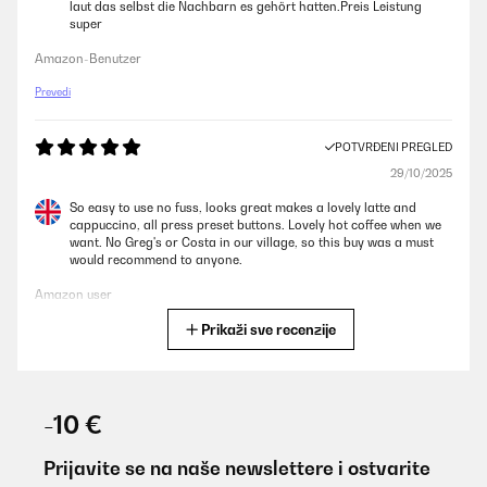
laut das selbst die Nachbarn es gehört hatten.Preis Leistung
super
Amazon-Benutzer
Prevedi
POTVRĐENI PREGLED
29/10/2025
So easy to use no fuss, looks great makes a lovely latte and
cappuccino, all press preset buttons. Lovely hot coffee when we
want. No Greg's or Costa in our village, so this buy was a must
would recommend to anyone.
Amazon user
Prikaži sve recenzije
Prevedi
POTVRĐENI PREGLED
22/09/2025
-10 €
La KLARSTEIN Arabica Comfort è stata un acquisto fantastico
per la mia cucina. Questa macchina per caffè è incredibilmente
Prijavite se na naše newslettere i ostvarite
facile da utilizzare e produce un caffè di alta qualità, con dei