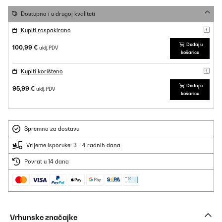
Dostupno i u drugoj kvaliteti
Kupiti raspakirano
Dodaj u
100,99 €
uklj. PDV
košaricu
Kupiti korišteno
Dodaj u
95,99 €
uklj. PDV
košaricu
Spremno za dostavu
Vrijeme isporuke: 3 - 4 radnih dana
Povrat u 14 dana
Vrhunske značajke