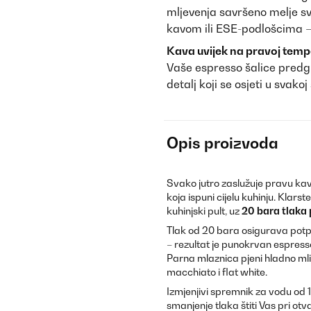
mljevenja savršeno melje s
kavom ili ESE-podlošcima – 
Kava uvijek na pravoj temp
Vaše espresso šalice predgr
detalj koji se osjeti u svakoj 
Opis proizvoda
Svako jutro zaslužuje pravu k
koja ispuni cijelu kuhinju. Klar
kuhinjski pult, uz
20 bara tlaka
Tlak od 20 bara osigurava potpun
– rezultat je punokrvan espre
Parna mlaznica pjeni hladno mli
macchiato i flat white.
Izmjenjivi spremnik za vodu od 1,
smanjenje tlaka štiti Vas pri otv