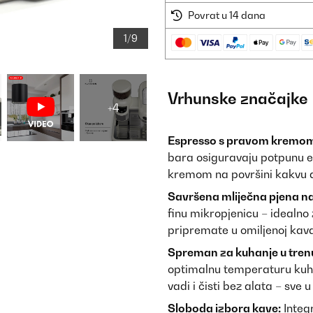
Povrat u 14 dana
1/9
Vrhunske značajke
+4
Espresso s pravom kremom
bara osiguravaju potpunu e
kremom na površini kakvu d
Savršena mliječna pjena na
finu mikropjenicu – idealno
pripremate u omiljenoj kava
Spreman za kuhanje u tren
optimalnu temperaturu kuhan
vadi i čisti bez alata – sve 
Sloboda izbora kave:
Integr