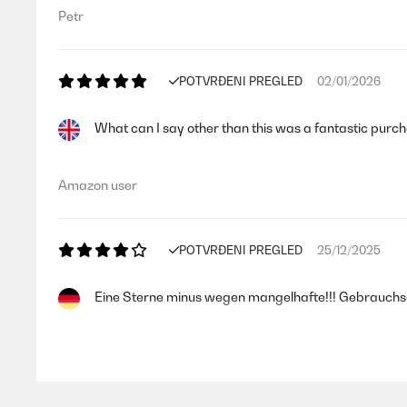
Petr
POTVRĐENI PREGLED
02/01/2026
What can I say other than this was a fantastic purc
Amazon user
POTVRĐENI PREGLED
25/12/2025
Eine Sterne minus wegen mangelhafte!!! Gebrauch
Amazon-Benutzer