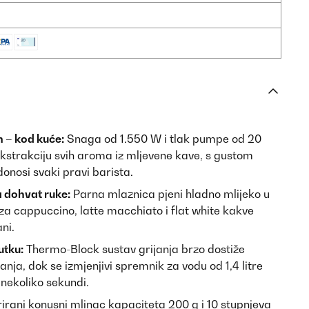
 – kod kuće:
Snaga od 1.550 W i tlak pumpe od 20
kstrakciju svih aroma iz mljevene kave, s gustom
onosi svaki pravi barista.
 dohvat ruke:
Parna mlaznica pjeni hladno mlijeko u
 za cappuccino, latte macchiato i flat white kakve
ni.
utku:
Thermo-Block sustav grijanja brzo dostiže
ja, dok se izmjenjivi spremnik za vodu od 1,4 litre
u nekoliko sekundi.
irani konusni mlinac kapaciteta 200 g i 10 stupnjeva