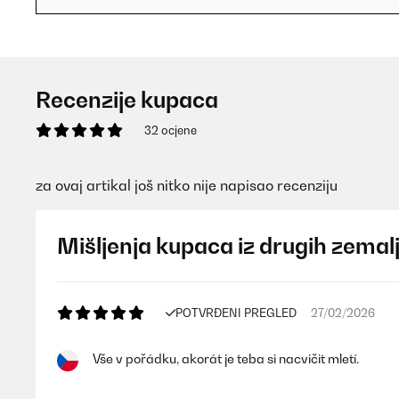
Recenzije kupaca
32 ocjene
za ovaj artikal još nitko nije napisao recenziju
Mišljenja kupaca iz drugih zemal
POTVRĐENI PREGLED
27/02/2026
Vše v pořádku, akorát je teba si nacvičit mletí.