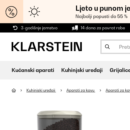
Ljeto u punom j
Najbolji popusti do 55 %
3-godišnje jamstvo
14 dana za povrat robe
Kućanski aparati
Kuhinjski uređaji
Grijalic
Kuhinjski uređaji
Aparati za kavu
Aparati za k