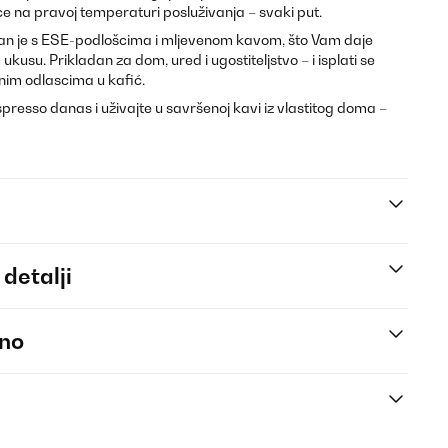
ce na pravoj temperaturi posluživanja – svaki put.
an je s ESE-podlošcima i mljevenom kavom, što Vam daje
kusu. Prikladan za dom, ured i ugostiteljstvo – i isplati se
im odlascima u kafić.
presso danas i uživajte u savršenoj kavi iz vlastitog doma –
 detalji
eno