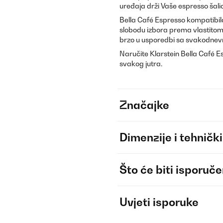
uređaja drži Vaše espresso šali
Bella Café Espresso kompatibil
slobodu izbora prema vlastitom u
brzo u usporedbi sa svakodnevn
Naručite Klarstein Bella Café Es
svakog jutra.
Značajke
Dimenzije i tehnički
Što će biti isporuč
Uvjeti isporuke