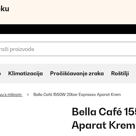
eku
e
Klimatizacija
Pročišćavanje zraka
Roštilji
avu s mlinom
Bella Café 1550W 20bar Espresso Aparat Krem
Bella Café 
Aparat Krem