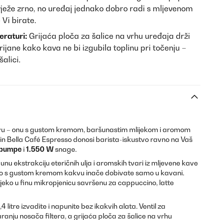
vježe zrno, no uređaj jednako dobro radi s mljevenom
Vi birate.
eraturi:
Grijaća ploča za šalice na vrhu uređaja drži
ijane kako kava ne bi izgubila toplinu pri točenju –
šalici.
avu – onu s gustom kremom, baršunastim mlijekom i aromom
stein Bella Café Espresso donosi barista-iskustvo ravno na Vaš
 pumpe
i
1.550 W
snage.
u ekstrakciju eteričnih ulja i aromskih tvari iz mljevene kave
sso s gustom kremom kakvu inače dobivate samo u kavani.
jeko u finu mikropjenicu savršenu za cappuccino, latte
4 litre izvadite i napunite bez ikakvih alata. Ventil za
aranju nosača filtera, a grijaća ploča za šalice na vrhu