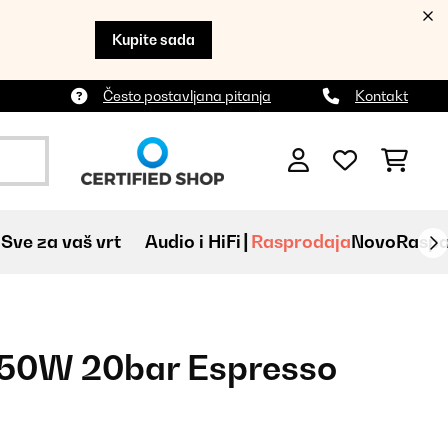
Kupite sada
Često postavljana pitanja
Kontakt
Sve za vaš vrt
Audio i HiFi
Rasprodaja
Novo
Raspa
1550W 20bar Espresso