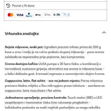
Povrat u 14 dana
Vrhunske značajke
Svježe mljeveno, svaki put:
Ugrađeni precizni mlinac prima do 200 g
kave u zrnu i melje je na ručno podesiv stupanj mljevenja – puna aroma
oslobađa se neposredno prije pripreme, bez kompromisa.
Crema dostojna kafića:
ULKA pumpa s 20 bara tlaka, u kombinaciji s
termoblock sustavom grijanja, ekstrahira sve arome iz mljevene kave –
u šalici dobivate gust, kremasti espresso s ravnomjernim slojem kreme.
Cappuccino, latte, flat white – sve na jednom mjestu:
Parna mlaznica
pretvara hladno mlijeko u finu mikropjenu prave teksture – savršena za
cappuccino, latte macchiato i flat white.
Jednostavno upravljanje, precizna kontrola:
Touch zaslon (IMD) s LED
osvjetljenjem i manometar tlaka čine rukovanje preglednim –
individualne postavke za svaki napitak postavljate uz svega nekoliko