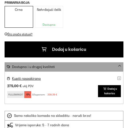
PRIMARNA BOJA:
Crna
Nehrđajući čelik
Dostupno
Što znače statusi?
Dodaj u košaricu
Dostupno i u drugoj kvaliteti
Kupiti raspakirano
275,00 €
uklj. PDV
Dodaj u
košaricu
FULLSWING17
-17%
S kuponom:
228,25 €
Samo nekoliko komada na skladištu - naruči brzo!
Vrijeme isporuke: 5 - 7 radnih dana