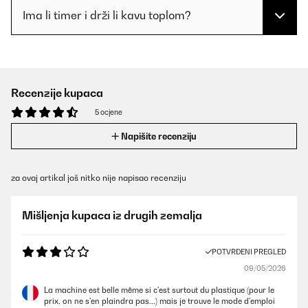
Ima li timer i drži li kavu toplom?
Recenzije kupaca
5 ocjene
Napišite recenziju
za ovaj artikal još nitko nije napisao recenziju
Mišljenja kupaca iz drugih zemalja
POTVRĐENI PREGLED
09/05/2026
La machine est belle même si c'est surtout du plastique (pour le
prix, on ne s'en plaindra pas...) mais je trouve le mode d'emploi