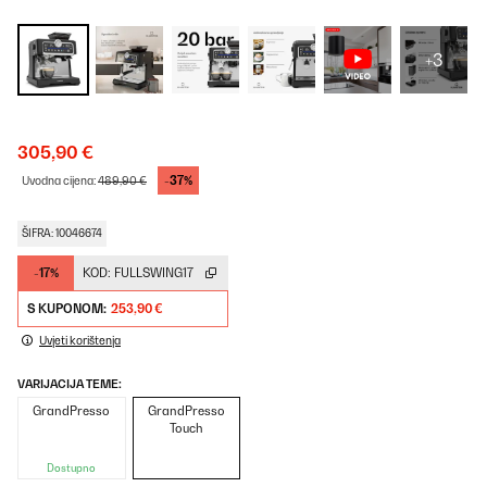
+3
305,90 €
-37%
Uvodna cijena:
489,90 €
ŠIFRA: 10046674
-17%
KOD:
FULLSWING17
S KUPONOM:
253,90 €
Uvjeti korištenja
VARIJACIJA TEME:
GrandPresso
GrandPresso
Touch
Dostupno