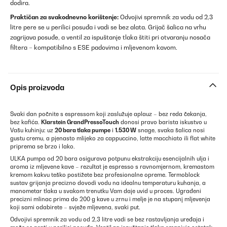
dodira.
Praktičan za svakodnevno korištenje:
Odvojivi spremnik za vodu od 2,3
litre pere se u perilici posuđa i vadi se bez alata. Grijač šalica na vrhu
zagrijava posuđe, a ventil za ispuštanje tlaka štiti pri otvaranju nosača
filtera – kompatibilno s ESE padovima i mljevenom kavom.
Opis proizvoda
Svaki dan počnite s espressom koji zaslužuje aplauz – bez reda čekanja,
bez kafića.
Klarstein GrandPressoTouch
donosi pravo barista iskustvo u
Vašu kuhinju: uz
20 bara tlaka pumpe
i
1.530 W
snage, svaka šalica nosi
gustu cremu, a pjenasto mlijeko za cappuccino, latte macchiato ili flat white
priprema se brzo i lako.
ULKA pumpa od 20 bara osigurava potpunu ekstrakciju esencijalnih ulja i
aroma iz mljevene kave – rezultat je espresso s ravnomjernom, kremastom
kremom kakvu teško postižete bez profesionalne opreme. Termoblock
sustav grijanja precizno dovodi vodu na idealnu temperaturu kuhanja, a
manometar tlaka u svakom trenutku Vam daje uvid u proces. Ugrađeni
precizni mlinac prima do 200 g kave u zrnu i melje je na stupanj mljevenja
koji sami odabirete – svježe mljevena, svaki put.
Odvojivi spremnik za vodu od 2,3 litre vadi se bez rastavljanja uređaja i