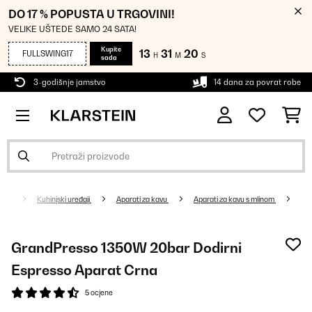
DO 17 % POPUSTA U TRGOVINI!
VELIKE UŠTEDE SAMO 24 SATA!
Kupite
13
31
20
FULLSWING17
H
M
S
sada
3-godišnje jamstvo
14 dana za povrat robe
Kuhinjski uređaji
Aparati za kavu
Aparati za kavu s mlinom
GrandPresso 1350W 20bar Dodirni
Espresso Aparat Crna
5 ocjene