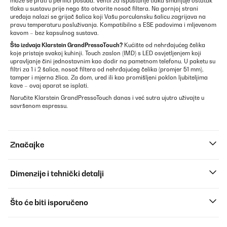
može se prati u perilici posuđa. Ventil za ispuštanje tlaka smanjuje ostatak
tlaka u sustavu prije nego što otvorite nosač filtera. Na gornjoj strani
uređaja nalazi se grijač šalica koji Vašu porculansku šalicu zagrijava na
pravu temperaturu posluživanja. Kompatibilno s ESE padovima i mljevenom
kavom – bez kapsulnog sustava.
Što izdvaja Klarstein GrandPressoTouch?
Kućište od nehrđajućeg čelika
koje pristaje svakoj kuhinji. Touch zaslon (IMD) s LED osvjetljenjem koji
upravljanje čini jednostavnim kao dodir na pametnom telefonu. U paketu su
filtri za 1 i 2 šalice, nosač filtera od nehrđajućeg čelika (promjer 51 mm),
tamper i mjerna žlica. Za dom, ured ili kao promišljeni poklon ljubiteljima
kave – ovaj aparat se isplati.
Naručite Klarstein GrandPressoTouch danas i već sutra ujutro uživajte u
savršenom espressu.
Značajke
Dimenzije i tehnički detalji
Što će biti isporučeno