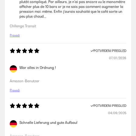
plutôt compliqué. Par ailleurs, je n'ai pas encore vu le manomètre
afficher plus de 10 bars or je ne sais pas comment augmenter la
pression moi-même. Enfin j'aurais souhaité que le café sorte un
peu plus chaud...
Chllenge Transit
Prevedi
POTVRĐENI PREGLED
07/01/2026
War alles in Ordnung !
Amazon-Benutzer
Prevedi
POTVRĐENI PREGLED
04/09/2025
Schnelle Lieferung und gute Aufbau!