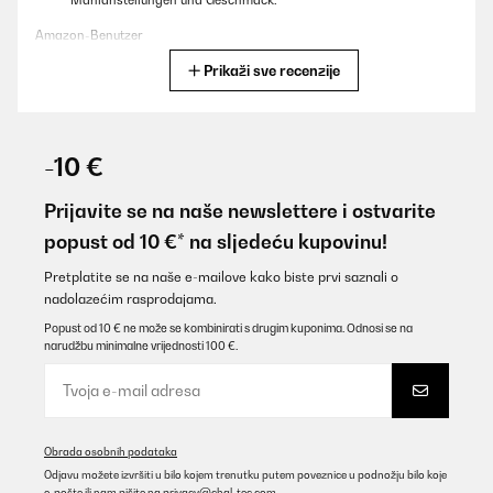
Mahlanstellungen und Geschmack.
Amazon-Benutzer
Prikaži sve recenzije
Prevedi
POTVRĐENI PREGLED
03/12/2025
-10 €
Super Expresso und schön viel Druck und einfach aufzubauen
Prijavite se na naše newslettere i ostvarite
Amazon-Benutzer
popust od 10 €* na sljedeću kupovinu!
Prevedi
Pretplatite se na naše e-mailove kako biste prvi saznali o
nadolazećim rasprodajama.
POTVRĐENI PREGLED
Popust od 10 € ne može se kombinirati s drugim kuponima. Odnosi se na
narudžbu minimalne vrijednosti 100 €.
28/11/2025
alles besten, hier stimmt alles
Amazon-Benutzer
Obrada osobnih podataka
Prevedi
Odjavu možete izvršiti u bilo kojem trenutku putem poveznice u podnožju bilo koje
e-pošte ili nam pišite na
privacy@chal-tec.com
.