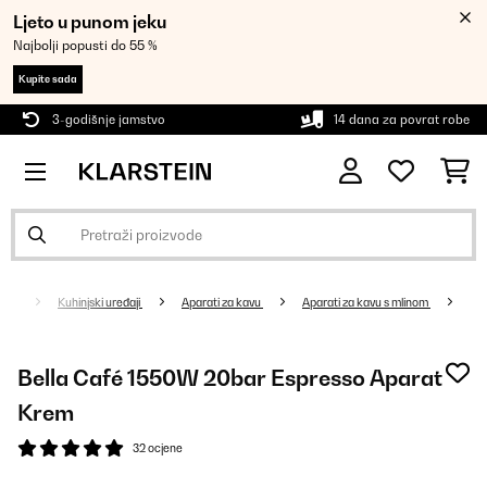
Ljeto u punom jeku
Najbolji popusti do 55 %
Kupite sada
3-godišnje jamstvo
14 dana za povrat robe
Kuhinjski uređaji
Aparati za kavu
Aparati za kavu s mlinom
Bella Café 1550W 20bar Espresso Aparat
Krem
32 ocjene