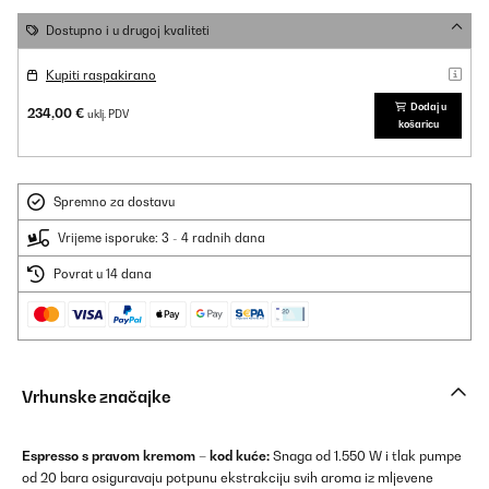
Dostupno i u drugoj kvaliteti
Kupiti raspakirano
Dodaj u
234,00 €
uklj. PDV
košaricu
Spremno za dostavu
Vrijeme isporuke: 3 - 4 radnih dana
Povrat u 14 dana
Vrhunske značajke
Espresso s pravom kremom – kod kuće:
Snaga od 1.550 W i tlak pumpe
od 20 bara osiguravaju potpunu ekstrakciju svih aroma iz mljevene