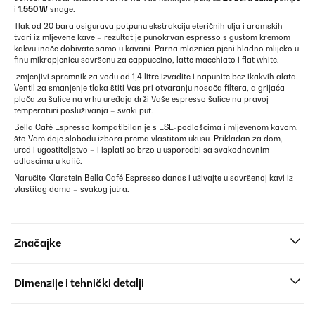
i
1.550 W
snage.
Tlak od 20 bara osigurava potpunu ekstrakciju eteričnih ulja i aromskih
tvari iz mljevene kave – rezultat je punokrvan espresso s gustom kremom
kakvu inače dobivate samo u kavani. Parna mlaznica pjeni hladno mlijeko u
finu mikropjenicu savršenu za cappuccino, latte macchiato i flat white.
Izmjenjivi spremnik za vodu od 1,4 litre izvadite i napunite bez ikakvih alata.
Ventil za smanjenje tlaka štiti Vas pri otvaranju nosača filtera, a grijaća
ploča za šalice na vrhu uređaja drži Vaše espresso šalice na pravoj
temperaturi posluživanja – svaki put.
Bella Café Espresso kompatibilan je s ESE-podlošcima i mljevenom kavom,
što Vam daje slobodu izbora prema vlastitom ukusu. Prikladan za dom,
ured i ugostiteljstvo – i isplati se brzo u usporedbi sa svakodnevnim
odlascima u kafić.
Naručite Klarstein Bella Café Espresso danas i uživajte u savršenoj kavi iz
vlastitog doma – svakog jutra.
Značajke
Dimenzije i tehnički detalji