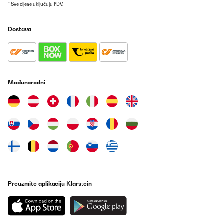
* Sve cijene uključuju PDV.
Excellent produit , de plus, très esthétique visuellement.
Dostava
Utilisateur d'Amazon
Prevedi
POTVRĐENI PREGLED
02/07/2025
Međunarodni
Parfait. Une belle machine qui fait un excellent café. Je l'utilise
depuis plusieurs semaines et j'en suis extrêmement satisfait.
Utilisateur d'Amazon
Prevedi
POTVRĐENI PREGLED
02/07/2025
Preuzmite aplikaciju Klarstein
Parfait. Une belle machine qui fait un excellent café. Je l’utilise
depuis plusieurs semaines et j’en suis extrêmement satisfait.
Utilisateur d'Amazon