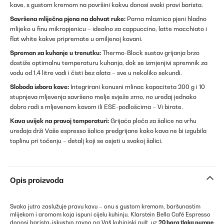
kave, s gustom kremom na površini kakvu donosi svaki pravi barista.
Savršena mliječna pjena na dohvat ruke:
Parna mlaznica pjeni hladno
mlijeko u finu mikropjenicu – idealno za cappuccino, latte macchiato i
flat white kakve pripremate u omiljenoj kavani.
Spreman za kuhanje u trenutku:
Thermo-Block sustav grijanja brzo
dostiže optimalnu temperaturu kuhanja, dok se izmjenjivi spremnik za
vodu od 1,4 litre vadi i čisti bez alata – sve u nekoliko sekundi.
Sloboda izbora kave:
Integrirani konusni mlinac kapaciteta 200 g i 10
stupnjeva mljevenja savršeno melje svježe zrno, no uređaj jednako
dobro radi s mljevenom kavom ili ESE-podlošcima – Vi birate.
Kava uvijek na pravoj temperaturi:
Grijaća ploča za šalice na vrhu
uređaja drži Vaše espresso šalice predgrijane kako kava ne bi izgubila
toplinu pri točenju – detalj koji se osjeti u svakoj šalici.
Opis proizvoda
Svako jutro zaslužuje pravu kavu – onu s gustom kremom, baršunastim
mlijekom i aromom koja ispuni cijelu kuhinju. Klarstein Bella Café Espresso
donosi barista-iskustvo ravno na Vaš kuhinjski pult, uz
20 bara tlaka pumpe