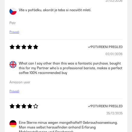
27/02/2026
Vše v pořádku, akorát je teba si nacvičit mletí.
Petr
Prevedi
POTVRĐENI PREGLED
02/01/2026
What can I say other than this was a fantastic purchase, bought
this for my Partner who's a professional barista, makes a perfect
coffee 100% recommended buy
Amazon user
Prevedi
POTVRĐENI PREGLED
25/12/2025
Eine Sterne minus wegen mangelhafte!!! Gebrauchsanweisung.
Man muss selbst herausfinden anhand Erfarung