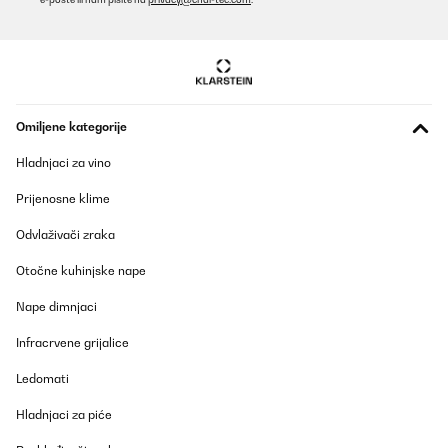
POTVRĐENI PREGLED
25/11/2025
Tolles Gerät. Funktioniert einwandfrei.
Omiljene kategorije
Amazon-Benutzer
Prevedi
Hladnjaci za vino
Prijenosne klime
POTVRĐENI PREGLED
20/10/2025
Odvlaživači zraka
Geweldig apparaat. Eenvoudig installeren en in gebruik. Lekkete
Otočne kuhinjske nape
koffie.Aanrader.
Nape dimnjaci
Amazon-gebruiker
Infracrvene grijalice
Prevedi
Ledomati
POTVRĐENI PREGLED
Hladnjaci za piće
07/10/2025