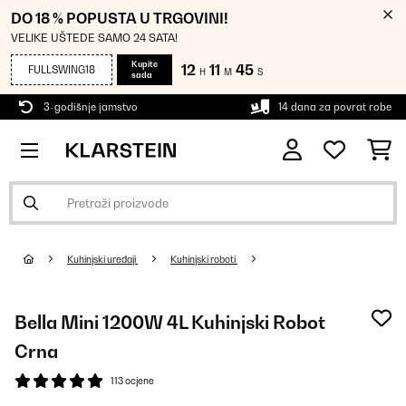
DO 18 % POPUSTA U TRGOVINI!
VELIKE UŠTEDE SAMO 24 SATA!
Kupite
12
11
44
FULLSWING18
H
M
S
sada
3-godišnje jamstvo
14 dana za povrat robe
Kuhinjski uređaji
Kuhinjski roboti
Bella Mini 1200W 4L Kuhinjski Robot
Crna
113 ocjene