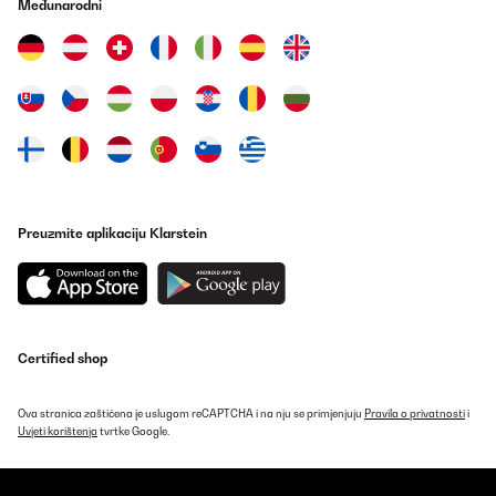
Međunarodni
29/08/2025
Für Hausgebrauch sehr gut
Amazon-Benutzer
Prevedi
POTVRĐENI PREGLED
27/08/2025
Preuzmite aplikaciju Klarstein
Great company to deal with. Communication all the way to
delivery, and they even included a UK plug adapter. The product
itself is excellent and simple to use. Takes up very little space and
works as expected. Highly recommended.
Amazon user
Certified shop
Prevedi
Ova stranica zaštićena je uslugom reCAPTCHA i na nju se primjenjuju
Pravila o privatnosti
i
Uvjeti korištenja
tvrtke Google.
POTVRĐENI PREGLED
19/08/2025