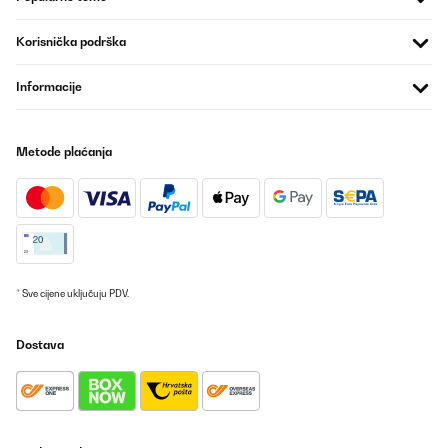
Korisnička podrška
POTVRĐENI PREGLED
15/11/2025
Informacije
J'adore ce robot pâtissier ! J'avais un modèle précédent, un cran
au-dessus, mais celui-ci est parfait à l'usage. Il est efficace et très
simple à utiliser.C'est le meilleur choix que j'ai fait.Je le
recommande sans hésiter.
Metode plaćanja
Utilisateur d'Amazon
Prevedi
POTVRĐENI PREGLED
08/11/2025
* Sve cijene uključuju PDV.
Bisher 2 feste Teige geknetet!Super geworden.Kleine, starke
Maschine .Preislich hervorzuheben.
Dostava
Amazon-Benutzer
Prevedi
POTVRĐENI PREGLED