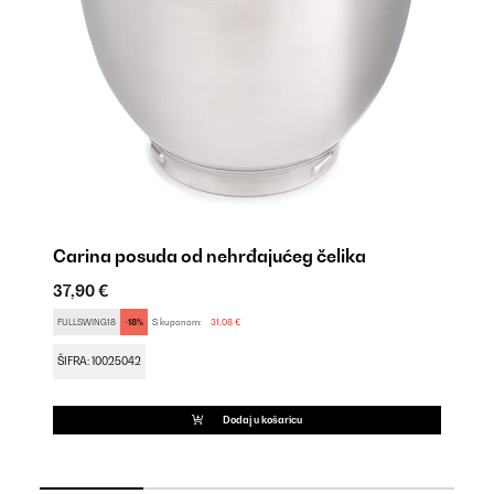
Carina posuda od nehrđajućeg čelika
Ca
37,90 €
27
FULLSWING18
-18%
S kuponom:
31,08 €
ŠI
ŠIFRA: 10025042
Dodaj u košaricu