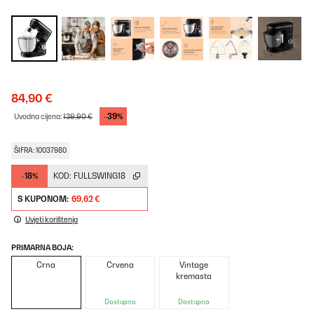
+1
84,90 €
-39%
Uvodna cijena:
139,90 €
ŠIFRA: 10037980
-18%
KOD:
FULLSWING18
S KUPONOM:
69,62 €
Uvjeti korištenja
PRIMARNA BOJA:
Crna
Crvena
Vintage
kremasta
Dostupno
Dostupno