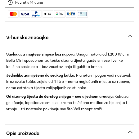
Povrat u 14 dana
Vrhunske značajke
Savladava i najteže smjese bez napora:
Snaga motora od 1.200 W čini
Bella Mini sposobnom za teška dizana tijesta, guste smjese i velike
količine sastojaka – bez zaustavljanja ili gubitka brzine.
Jednoliko zamiješeno do svakog kutka:
Planetarni pogon vodi nastavak
kroz svaku točku zdjele od 4 litre – nema neglačanih mjesta uz rubove,
nema ostataka tijesta zalijepljenih za stijenke.
Od dizanog tijesta do čvrstog snijega – sve u jednom uređaju:
Kuka za
gnječenje, lopatica za smjese i kreme te žičana metlica za bjelanjke i
vrhnje – tri nastavka pokrivaju sve što Vaš recept traži.
Opis proizvoda