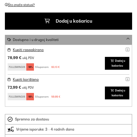
Što znače statusi?
Dodaj u košaricu
Dostupno i u drugoj kvaliteti
Kupiti raspakirano
76,99 €
uklj. PDV
Dodaj u
košaricu
FULLSWING18
-18%
S kuponom:
63,13 €
Kupiti korišteno
72,99 €
uklj. PDV
Dodaj u
košaricu
FULLSWING18
-18%
S kuponom:
59,85 €
Spremno za dostavu
Vrijeme isporuke: 3 - 4 radnih dana