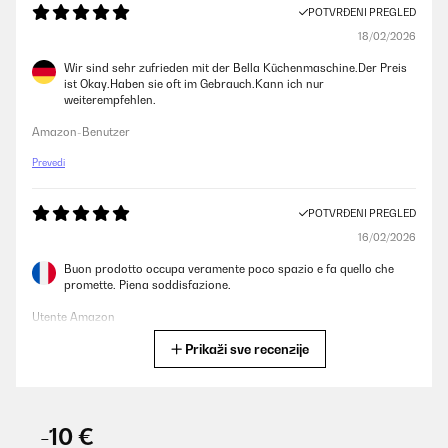
POTVRĐENI PREGLED
18/02/2026
Wir sind sehr zufrieden mit der Bella Küchenmaschine.Der Preis
ist Okay.Haben sie oft im Gebrauch.Kann ich nur
weiterempfehlen.
Amazon-Benutzer
Prevedi
POTVRĐENI PREGLED
16/02/2026
Buon prodotto occupa veramente poco spazio e fa quello che
promette. Piena soddisfazione.
Utente Amazon
Prikaži sve recenzije
Prevedi
POTVRĐENI PREGLED
15/02/2026
-10 €