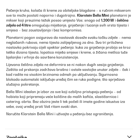
Pečenje kruha, kolača ili kreme za obiteljske blagdane – s ručnim mikserom
sve to može postati naporno i dugotrajno.
Klarstein Bella Mini
planetarni je
mikser koji preuzima težak posao umjesto Vas: snaga od
1.200 W
i
čelična
zdjela od 4 litre
omogućuju miješanje, gnječenje i tucanje svih vrsta tijesta i
smjesa – bez zaustavljanja i bez kompromisa.
Planetarni pogon osigurava da nastavak doseže svaku točku zdjele – nema
neglačanih rubova, nema tijesta zalijepljenog za dno. Sva tri priložena
nastavka pokrivaju cijeli spektar pečenja: kuka za gnječenje probija se kroz
teška dizana tijesta, lopatica miješa smjese i kreme, a žičana metlica tuče
bjelanjke i vrhnje do savršene konzistencije.
Lijevana čelična zdjela ne deformira se ni nakon dugih sesija gnječenja.
Zaštita od prskanja zadržava brašno i ostale sastojke unutar zdjele – čak i
kad radite na visokim brzinama odmah po uključivanju. Sigurnosna
blokada automatski isključuje uređaj čim se ruka podigne, što sprječava
slučajno pokretanje.
Bella Mini idealan je izbor za sve koji ozbiljno pristupaju pečenju – od
hobista koji pripremaju veće količine do malih kafića, slastičarnica i
catering-obrta. Bez obzira jeste li tek počeli ili imate godine iskustva iza
sebe, ovaj uređaj prati Vaš ritam svaki dan.
Naručite Klarstein Bella Mini i uživajte u pečenju bez ograničenja.
Značajke