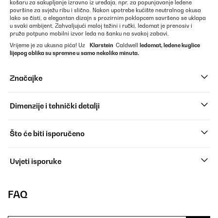
košaru za sakupljanje izravno iz uređaja, npr. za popunjavanje ledene
površine za svježu ribu i slično. Nakon upotrebe kućište neutralnog okusa
lako se čisti, a elegantan dizajn s prozirnim poklopcem savršeno se uklapa
u svaki ambijent. Zahvaljujući maloj težini i ručki, ledomat je prenosiv i
pruža potpuno mobilni izvor leda na šanku na svakoj zabavi.
Vrijeme je za ukusna pića! Uz
Klarstein
Caldwell
ledomat, ledene kuglice
lijepog oblika su spremne u samo nekoliko minuta.
Značajke
Dimenzije i tehnički detalji
Što će biti isporučeno
Uvjeti isporuke
FAQ