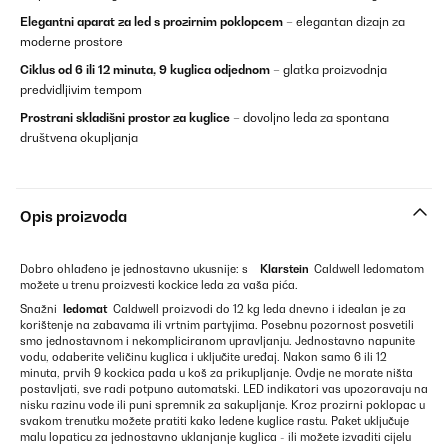
Elegantni aparat za led s prozirnim poklopcem
– elegantan dizajn za
moderne prostore
Ciklus od 6 ili 12 minuta, 9 kuglica odjednom
– glatka proizvodnja
predvidljivim tempom
Prostrani skladišni prostor za kuglice
– dovoljno leda za spontana
društvena okupljanja
Opis proizvoda
Dobro ohlađeno je jednostavno ukusnije: s
Klarstein
Caldwell ledomatom
možete u trenu proizvesti kockice leda za vaša pića.
Snažni
ledomat
Caldwell proizvodi do 12 kg leda dnevno i idealan je za
korištenje na zabavama ili vrtnim partyjima. Posebnu pozornost posvetili
smo jednostavnom i nekompliciranom upravljanju. Jednostavno napunite
vodu, odaberite veličinu kuglica i uključite uređaj. Nakon samo 6 ili 12
minuta, prvih 9 kockica pada u koš za prikupljanje. Ovdje ne morate ništa
postavljati, sve radi potpuno automatski. LED indikatori vas upozoravaju na
nisku razinu vode ili puni spremnik za sakupljanje. Kroz prozirni poklopac u
svakom trenutku možete pratiti kako ledene kuglice rastu. Paket uključuje
malu lopaticu za jednostavno uklanjanje kuglica - ili možete izvaditi cijelu