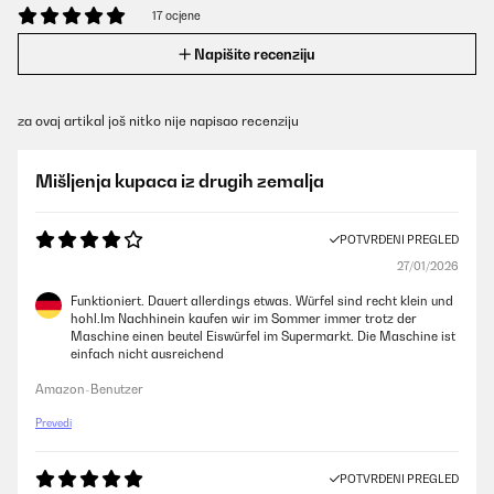
17 ocjene
Napišite recenziju
za ovaj artikal još nitko nije napisao recenziju
Mišljenja kupaca iz drugih zemalja
POTVRĐENI PREGLED
27/01/2026
Funktioniert. Dauert allerdings etwas. Würfel sind recht klein und
hohl.Im Nachhinein kaufen wir im Sommer immer trotz der
Maschine einen beutel Eiswürfel im Supermarkt. Die Maschine ist
einfach nicht ausreichend
Amazon-Benutzer
Prevedi
POTVRĐENI PREGLED