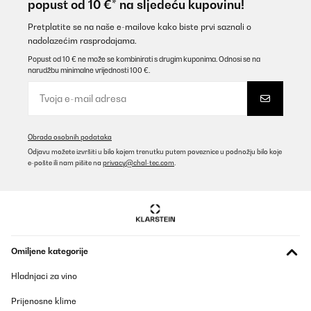
popust od 10 €* na sljedeću kupovinu!
Amazon user
Prevedi
Pretplatite se na naše e-mailove kako biste prvi saznali o
nadolazećim rasprodajama.
Popust od 10 € ne može se kombinirati s drugim kuponima. Odnosi se na
POTVRĐENI PREGLED
narudžbu minimalne vrijednosti 100 €.
07/07/2025
Preiswertes Gerät, lief die letzten heißen Tage praktisch rund um
die Uhr. Funktioniert einwandfrei. Schnelle Eiswürfelbereitschaft.
Kann man wirklich nur empfehlen.
Obrada osobnih podataka
Amazon-Benutzer
Odjavu možete izvršiti u bilo kojem trenutku putem poveznice u podnožju bilo koje
e-pošte ili nam pišite na
privacy@chal-tec.com
.
Prevedi
POTVRĐENI PREGLED
25/05/2025
Sehr
Omiljene kategorije
Amazon-Benutzer
Hladnjaci za vino
Prevedi
Prijenosne klime