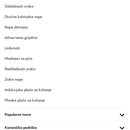
POTVRĐENI PREGLED
Odvlaživači zraka
03/02/2025
Otočne kuhinjske nape
Works great, don't have to buy ice anymore!
Nape dimnjaci
Amazon-Benutzer
Infracrvene grijalice
Prevedi
Ledomati
Hladnjaci za piće
POTVRĐENI PREGLED
19/11/2024
Rashlađivači zraka
Un indispensable lors des fortes chaleursOutre les apéritifs entre
amis, lors des fortes chaleurs de l’été, j’utilise cette machine à
Zidne nape
glaçons tous les jours. Ils sont rapidement fabriqués et j’en ai
toujours à disposition. L’appareil est suffisamment grand pour
Indukcijske ploče za kuhanje
répondre à ma demande mais peut facilement trouver sa place
sur un plan de travail. Facile à nettoyer, il est à présent ranger
Plinske ploče za kuhanje
dans un placard, en veillant à ce qu’il reste entrouvert, en
attendant de pouvoir remplir sa mission dès le retour des beaux
jours.
Popularne teme
Utilisateur d'Amazon
Korisnička podrška
Prevedi