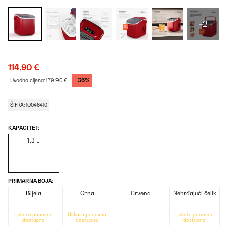
+2
114,90 €
-36%
Uvodna cijena:
179,90 €
ŠIFRA: 10046410
KAPACITET:
1,3 L
PRIMARNA BOJA:
Bijela
Crna
Crvena
Nehrđajući čelik
Uskoro ponovno
Uskoro ponovno
Uskoro ponovno
dostupno
dostupno
dostupno