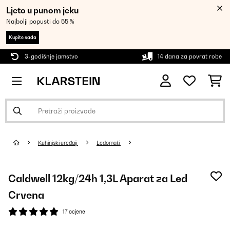
Ljeto u punom jeku
Najbolji popusti do 55 %
Kupite sada
3-godišnje jamstvo
14 dana za povrat robe
Kuhinjski uređaji
Ledomati
Caldwell 12kg/24h 1,3L Aparat za Led
Crvena
17 ocjene