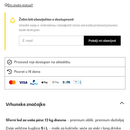
Što znače statusi?
Želim biti obaviješten o dostupnosti
Unesite svoju e-mail adresu i obavijestit ćemo vas kada proizvod ponovno
bude dostupan.
Pošalji mi obavijest
Proizvod nije dostupan na skladištu.
Povrat u 14 dana
Vrhunske značajke
Sferni led za vaša pića:
12 kg dnevno
– premium oblik, premium doživljaj
Dvije veličine kuglica
S i L
– male za koktele, veće za viski i long drinke