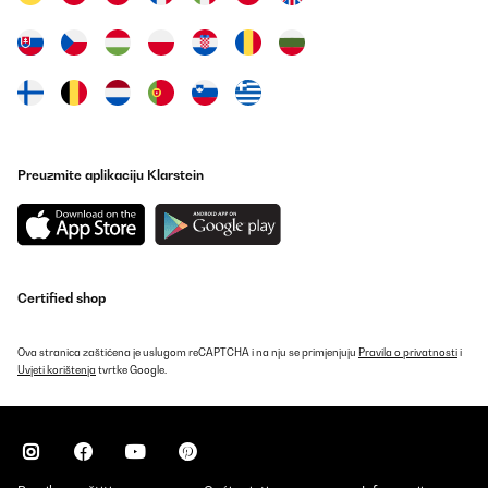
Prevedi
POTVRĐENI PREGLED
29/04/2024
Der Eiswürfelbereiter tut was er soll und das sehr zuverlässig und
schnell. Einfach zu bedienen und schnell startbereit gemacht
liefert das Gerät Eiswürfel in 2 Größen für verschiedenste
Preuzmite aplikaciju Klarstein
Anwendungen. Der Lärmpegel ist absolut im Rahmen, klingt eben
wie ein kleiner Kühlschrank und alle paar Minuten poltern mal die
Eiswürfen in die Auffangschale. Die Verarbeitung ist eher so
mittel, der Tragegriff passt nicht richtig und hier und da hat es
schon recht scharfe Kanten (bei der Edelstahlvariante). Alles in
allem aber ein gutes Preis-Leistung Verhältnis
Certified shop
Amazon-Benutzer
Prevedi
Ova stranica zaštićena je uslugom reCAPTCHA i na nju se primjenjuju
Pravila o privatnosti
i
Uvjeti korištenja
tvrtke Google.
POTVRĐENI PREGLED
30/11/2023
Diese Klarstein Eiswürfelmaschine macht schnell viele Eiswürfel.
Völlig ausreichend für Zuhause, im Sommer mal Cocktails trinken