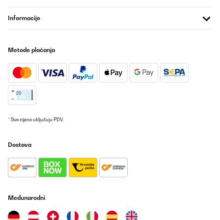
Informacije
POTVRĐENI PREGLED
20/08/2024
Metode plaćanja
Bin sehr zufrieden mit der Maschine. Tolle Größe. Eher süß und
klein. Perfekt. Hält was es verspricht. Macht in der beschriebenen
Zeit die Eiswürfel. Sie ist auch nicht laut.Eismaschine im Angebot
für einen fairen Preis gekauft.Würde sie immer wieder kaufen.
Amazon-Benutzer
Prevedi
* Sve cijene uključuju PDV.
POTVRĐENI PREGLED
23/07/2024
Dostava
Ich hatte die Maschine spontan für eine Feier ( Samstag, 35Grad,
37 Leute) gekauft und gehofft das sie arbeitet. Die Eismaschine ist
der Hammer. Schnell aufgebaut und zügig immer wieder Eiswürfel
geschafft. Sehr zu empfehlen! Wie gesagt bei 35 Grad! Spitze!
Einige Gäste wollen sich das Modell von Klarstein auch
Međunarodni
anschaffen!
Amazon-Benutzer