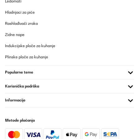
Ledomati
POTVRĐENI PREGLED
Hladnjaci za piće
20/04/2025
Rashlađivači zraka
trotz nicht sauber zu bedienenden Tastenfeld volle Punktzahl.
warum... einfach zu reinigen. Edelstahl nirgends Plastik. Stellt
Zidne nape
sich selbst nach Zeit aus. Bis 90 Grad Also für ne faule Socke wie
ich , top
Indukcijske ploče za kuhanje
Amazon-Benutzer
Plinske ploče za kuhanje
Prevedi
Popularne teme
POTVRĐENI PREGLED
20/04/2025
Korisnička podrška
trotz nicht sauber zu bedienenden Tastenfeld volle
Punktzahl.warum... einfach zu reinigen. Edelstahl nirgends
Informacije
Plastik. Stellt sich selbst nach Zeit aus. Bis 90 GradAlso für ne
faule Socke wie ich , top
Amazon-Benutzer
Metode plaćanja
Prevedi