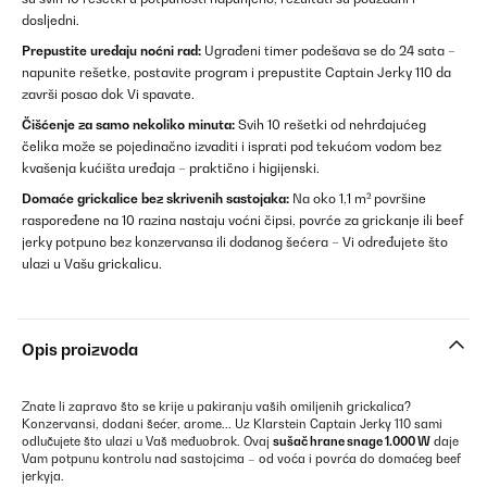
dosljedni.
Prepustite uređaju noćni rad:
Ugrađeni timer podešava se do 24 sata –
napunite rešetke, postavite program i prepustite Captain Jerky 110 da
završi posao dok Vi spavate.
Čišćenje za samo nekoliko minuta:
Svih 10 rešetki od nehrđajućeg
čelika može se pojedinačno izvaditi i isprati pod tekućom vodom bez
kvašenja kućišta uređaja – praktično i higijenski.
Domaće grickalice bez skrivenih sastojaka:
Na oko 1,1 m² površine
raspoređene na 10 razina nastaju voćni čipsi, povrće za grickanje ili beef
jerky potpuno bez konzervansa ili dodanog šećera – Vi određujete što
ulazi u Vašu grickalicu.
Opis proizvoda
Znate li zapravo što se krije u pakiranju vaših omiljenih grickalica?
Konzervansi, dodani šećer, arome... Uz Klarstein Captain Jerky 110 sami
odlučujete što ulazi u Vaš međuobrok. Ovaj
sušač hrane snage 1.000 W
daje
Vam potpunu kontrolu nad sastojcima – od voća i povrća do domaćeg beef
jerkyja.