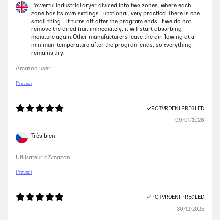
Powerful industrial dryer divided into two zones, where each
zone has its own settings.Functional, very practical.There is one
small thing - it turns off after the program ends. If we do not
remove the dried fruit immediately, it will start absorbing
moisture again.Other manufacturers leave the air flowing at a
minimum temperature after the program ends, so everything
remains dry.
Amazon user
Prevedi
POTVRĐENI PREGLED
09/01/2026
Très bien
Utilisateur d'Amazon
Prevedi
POTVRĐENI PREGLED
30/12/2025