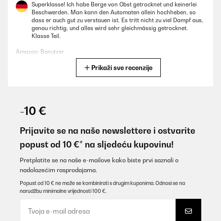
Superklasse! Ich habe Berge von Obst getrocknet und keinerlei
Beschwerden. Man kann den Automaten allein hochheben, so
dass er auch gut zu verstauen ist. Es tritt nicht zu viel Dampf aus,
genau richtig, und alles wird sehr gleichmässig getrocknet.
Klasse Teil.
Amazon-Benutzer
Prikaži sve recenzije
Prevedi
POTVRĐENI PREGLED
05/07/2025
-10 €
Top Preis für top Qualität. Kann ich nur empfehlen. Ist bei uns im
Dauereinsatz und funktioniert hervorragend. Tolle Ergebnisse ,
Prijavite se na naše newslettere i ostvarite
gerade da wir die Hundeleckerlies selbst machen mit viel frischer
popust od 10 €* na sljedeću kupovinu!
Leber und Hackfleisch.
Amazon-Benutzer
Pretplatite se na naše e-mailove kako biste prvi saznali o
nadolazećim rasprodajama.
Prevedi
Popust od 10 € ne može se kombinirati s drugim kuponima. Odnosi se na
narudžbu minimalne vrijednosti 100 €.
POTVRĐENI PREGLED
23/06/2025