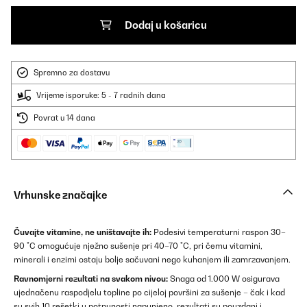
Dodaj u košaricu
Spremno za dostavu
Vrijeme isporuke: 5 - 7 radnih dana
Povrat u 14 dana
Vrhunske značajke
Čuvajte vitamine, ne uništavajte ih:
Podesivi temperaturni raspon 30–
90 °C omogućuje nježno sušenje pri 40–70 °C, pri čemu vitamini,
minerali i enzimi ostaju bolje sačuvani nego kuhanjem ili zamrzavanjem.
Ravnomjerni rezultati na svakom nivou:
Snaga od 1.000 W osigurava
ujednačenu raspodjelu topline po cijeloj površini za sušenje – čak i kad
su svih 10 rešetki u potpunosti napunjeno, rezultati su pouzdani i