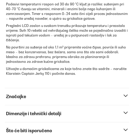
Podesivi temperaturni raspon od 30 do 90 °C ključ je razlike: sušenjem pri
40–70 °C čuvaju se vitamini, minerali i enzimi bolje nego kuhanjem ili
zamrzavanjem. Timer s rasponom 0–24 sata čini cijeli proces jednostavnim
– napunite uređaj navečer, a ujutro su grickalice gotove.
Pregledni LCD zaslon u svakom trenutku prikazuje temperaturu i preostalo
vrijeme. Svih 10 rešetki od nehrđajućeg čelika može se pojedinačno izvaditi i
isprati pod tekućom vodom – uređaj je u potpunosti rastavljiv i lak za
čišćenje.
Na površini za sušenje od oko 1,1 m² pripremite voćne čipse, povrće ili suho
meso – bez konzervansa, bez šećera, samo ono što ste sami odabrali.
Idealno za zdravu prehranu, pripremu obroka za planinarenje ili
jednostavno za zdrave kućne grickalice.
Uživajte u domaćim grickalicama za koje točno znate što sadrže – naručite
Klarstein Captain Jerky 110 i počnite danas.
Značajke
Dimenzije i tehnički detalji
Što će biti isporučeno