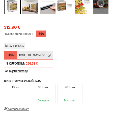
+4
312,90 €
-39%
Uvodna cijena:
519,90 €
ŠIFRA: 10035735
-18%
KOD:
FULLSWING18
S KUPONOM:
256,58 €
Uvjeti korištenja
BROJ STUPNJEVA SUŠENJA:
10 faza
16 faza
20 faza
Dostupno
Dostupno
Što znače statusi?