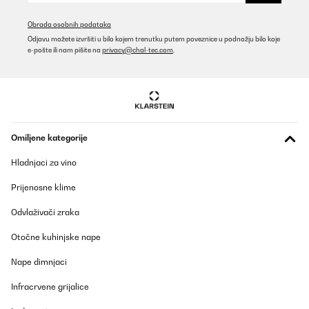
Je le trouve vraiment cher au niveau qualité/prix. Un ventilateur
avec une simple résistance en face. C'est vrai que tout c'est un
Obrada osobnih podataka
matière alliage inox. Aucun programme, aucun gadget. Je ne vois
Odjavu možete izvršiti u bilo kojem trenutku putem poveznice u podnožju bilo koje
pas la justification du prix.
e-pošte ili nam pišite na
privacy@chal-tec.com
.
_______________________________
===============================
RÉPONDRE
===============================
Cher client,
Nous comprenons votre point de vue et il est vrai qu'à première
Omiljene kategorije
vue, il s'agit d'un système basique. Le fait qu'il soit entièrement
fabriqué en acier inoxydable lui assure une durée de vie beaucoup
Hladnjaci za vino
plus longue, une résistance à l'usure et une facilité de nettoyage.
Merci pour votre commentaire, nous l'avons transmis à l'équipe
Prijenosne klime
produit, votre avis est important et nous aide à nous améliorer.
Odvlaživači zraka
Bonne journée,
Otočne kuhinjske nape
Votre équipe Klarstein
_______________________________
Nape dimnjaci
COZONAC
Infracrvene grijalice
Prevedi