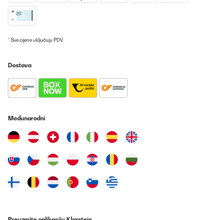
POTVRĐENI PREGLED
14/10/2024
Utilisé pour fruits et récolte de champignons, le séchage est plus
* Sve cijene uključuju PDV.
rapide qu'avec un modèle d'une autre marque que j'avais avant.Le
seul bémol c'est le retrait du plastique de protection qui est plus
simple aidé d'un sèche cheveux pour chauffer le film.Dommage
Dostava
que les degrés ne soient pas réglables 1 par 1 mais de 5 en 5,
mais ça n'enlève rien à la qualité de ce déshydrateur.Je
recommande.
Utilisateur d'Amazon
Prevedi
Međunarodni
POTVRĐENI PREGLED
14/10/2024
Utilisé pour fruits et récolte de champignons, le séchage est plus
rapide qu’avec un modèle d’une autre marque que j’avais avant.
Le seul bémol c’est le retrait du plastique de protection qui est
plus simple aidé d’un sèche cheveux pour chauffer le film.
Dommage que les degrés ne soient pas réglables 1 par 1 mais de
5 en 5, mais ça n’enlève rien à la qualité de ce déshydrateur. Je
recommande.
Preuzmite aplikaciju Klarstein