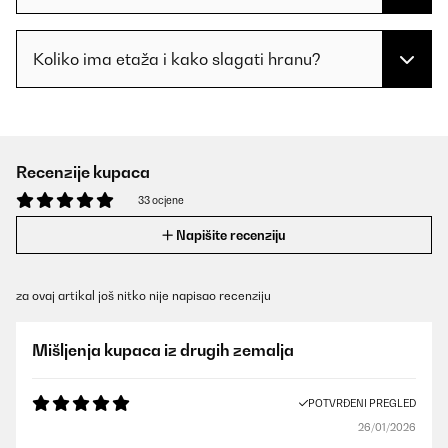
Koliko ima etaža i kako slagati hranu?
Recenzije kupaca
33 ocjene
Napišite recenziju
za ovaj artikal još nitko nije napisao recenziju
Mišljenja kupaca iz drugih zemalja
POTVRĐENI PREGLED
26/01/2026