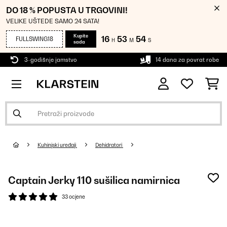
DO 18 % POPUSTA U TRGOVINI!
VELIKE UŠTEDE SAMO 24 SATA!
Kupite
16
53
54
FULLSWING18
H
M
S
sada
3-godišnje jamstvo
14 dana za povrat robe
Kuhinjski uređaji
Dehidratori
Captain Jerky 110 sušilica namirnica
33 ocjene