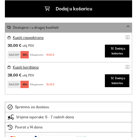
Dodaj u košaricu
Dostupno i u drugoj kvaliteti
Kupiti raspakirano
30,00 €
uklj. PDV
Dodaj u
košaricu
SALE35P
-35%
S kuponom:
19,50 €
Kupiti korišteno
28,00 €
uklj. PDV
Dodaj u
košaricu
SALE35P
-35%
S kuponom:
18,20 €
Spremno za dostavu
Vrijeme isporuke: 5 - 7 radnih dana
Povrat u 14 dana