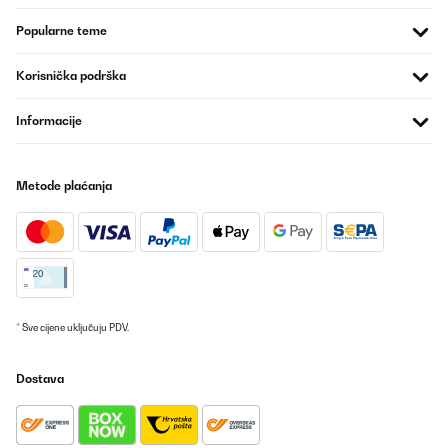
POTVRĐENI PREGLED
Popularne teme
17/07/2024
Ich kaufe diese Karaffe zum dritten Mal, weil sie schon 2 mal zu
Korisnička podrška
Bruch gegangen ist. Das beweist zwar, dass sie nicht unbedingt
sehr stabil ist, Glas eben - aber auch, dass ich nicht ohne kann.
Denn sie ist super stilvoll und sehr schön! Der abdrehbare Stab in
Informacije
der Mitte eignet sich perfekt für Obst oder Minze im Wasser. Das
Gummi-„Band“ erleichtert das Greifen und lässt sich für die
Spülmaschine auch abnehmen. Ich trinke deutlich mehr dank
dieser schönen Karaffe!
Metode plaćanja
Amazon-Benutzer
Prevedi
POTVRĐENI PREGLED
04/06/2024
* Sve cijene uključuju PDV.
La usiamo per acqua aromatizzata con limone e menta lasciata
in frigorifero. E' bella e funzionale. Ho dovuto tagliare il tappo in
Dostava
altezza perché non entrava nello scompartimento nella porta del
frigo.
Utente Amazon