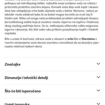
poklopcu od nehrđajućeg čelika, nabodite svoje omiljeno voće na ražanj i
pričvrstite praktičnu završnu kapicu. Komadi voća daju vodi svjež i ukusan
okus bez začepljenja vrča kada ulijevate vodu u šalice. Naravno, ražanj se
također može odabrati kako bi se bokal mogao koristiti za vrući čaj ili
hladni sok. Ništa od ovoga neće predstavljati problem zahvaljujući dizajnu
borosilikatnog stakla koje je izuzetno visoko otporno na toplinu i hladnoću
zbog visokog sadržaja bora. Uz to, neklizajuća silikonska ručka osigurava
sigurno rukovanje, što štiti vaše ruke prilikom posluživanja toplih i hladnih
napitaka.
Bilo u uredu ili kod kuće: zdrava voda s okusom iz
vrča
Sile iz
Klarsteina
s
raznim varijacijama voća donosi savršenu raznolikost da se dovoljno pije i
osjeća vitalnost tijekom dana.
Značajke
Dimenzije i tehnički detalji
Što će biti isporučeno
Uvjeti isporuke