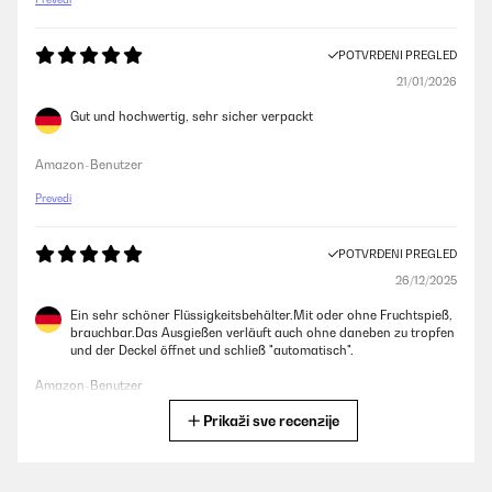
POTVRĐENI PREGLED
21/01/2026
Gut und hochwertig, sehr sicher verpackt
Amazon-Benutzer
Prevedi
POTVRĐENI PREGLED
26/12/2025
Ein sehr schöner Flüssigkeitsbehälter.Mit oder ohne Fruchtspieß,
brauchbar.Das Ausgießen verläuft auch ohne daneben zu tropfen
und der Deckel öffnet und schließ "automatisch".
Amazon-Benutzer
Prikaži sve recenzije
Prevedi
POTVRĐENI PREGLED