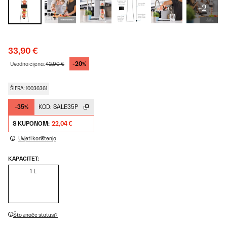
+2
33,90 €
-20%
Uvodna cijena:
42,90 €
ŠIFRA: 10036361
-35%
KOD:
SALE35P
S KUPONOM:
22,04 €
Uvjeti korištenja
KAPACITET:
1 L
Što znače statusi?