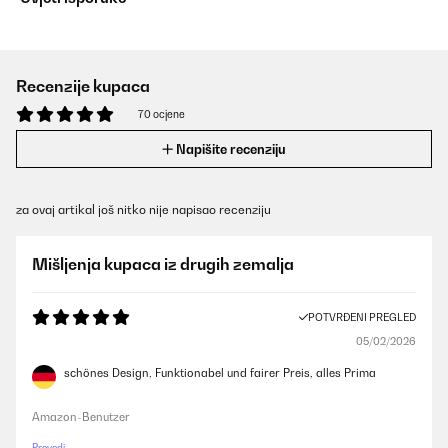
Recenzije kupaca
70 ocjene
Napišite recenziju
za ovaj artikal još nitko nije napisao recenziju
Mišljenja kupaca iz drugih zemalja
POTVRĐENI PREGLED
05/02/2026
schönes Design, Funktionabel und fairer Preis, alles Prima
Amazon-Benutzer
Prevedi