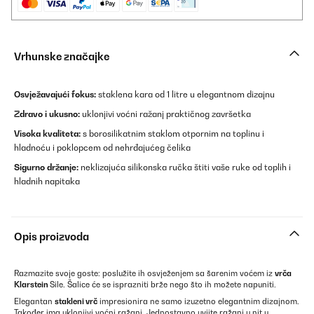
Vrhunske značajke
Osvježavajući fokus:
staklena kara od 1 litre u elegantnom dizajnu
Zdravo i ukusno:
uklonjivi voćni ražanj praktičnog završetka
Visoka kvaliteta:
s borosilikatnim staklom otpornim na toplinu i
hladnoću i poklopcem od nehrđajućeg čelika
Sigurno držanje:
neklizajuća silikonska ručka štiti vaše ruke od toplih i
hladnih napitaka
Opis proizvoda
Razmazite svoje goste: poslužite ih osvježenjem sa šarenim voćem iz
vrča
Klarstein
Sile. Šalice će se isprazniti brže nego što ih možete napuniti.
Elegantan
stakleni vrč
impresionira ne samo izuzetno elegantnim dizajnom.
Također ima uklonjivi voćni ražanj. Jednostavno uvijte ražanj u nit u