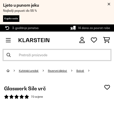
Ljeto u punom jeku
Najbolji popusti do 55 %
Kupite sada
3-godišnje jamstvo
14 dana za povrat robe
Kuhinjski uređaji
Rezervni dijelovi
Bokali
Glaswerk Sile vrč
70 ocjene