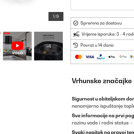
1/9
Spremno za dostavu
Vrijeme isporuke: 3 - 4 ra
Povrat u 14 dana
+4
Vrhunske značajke
Sigurnost u obiteljskom do
nenamjerno ispuštanje tople 
Sve informacije na prvi pog
razinu vode i radni status –
Svaki napitak na pravoj te