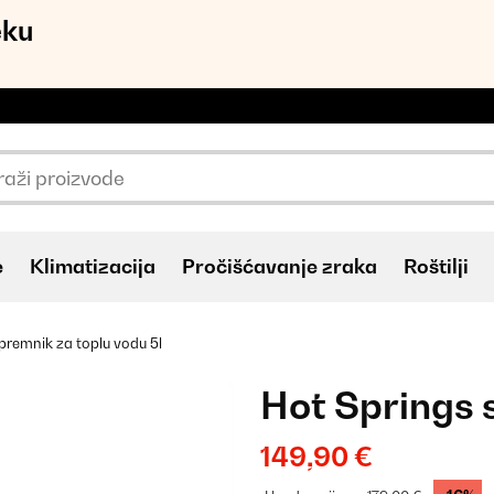
eku
e
Klimatizacija
Pročišćavanje zraka
Roštilji
premnik za toplu vodu 5l
Hot Springs 
149,90 €