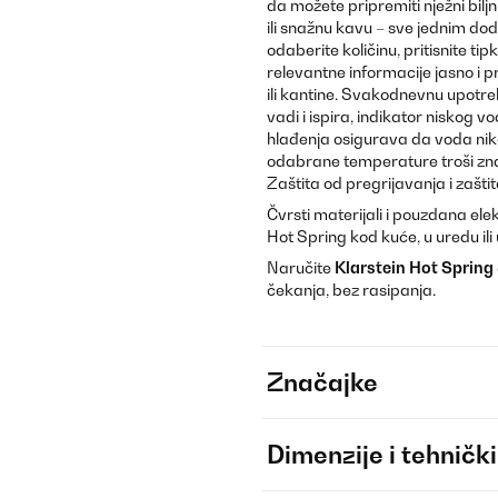
da možete pripremiti nježni bilj
ili snažnu kavu – sve jednim do
odaberite količinu, pritisnite ti
relevantne informacije jasno i p
ili kantine. Svakodnevnu upotre
vadi i ispira, indikator niskog
hlađenja osigurava da voda nik
odabrane temperature troši zna
Zaštita od pregrijavanja i zaš
Čvrsti materijali i pouzdana ele
Hot Spring kod kuće, u uredu il
Naručite
Klarstein Hot Spring
čekanja, bez rasipanja.
Značajke
Dimenzije i tehnički