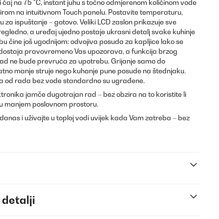
ni čaj na 75 °C, instant juhu s točno odmjerenom količinom vode
dirom na intuitivnom Touch panelu. Postavite temperaturu,
pku za ispuštanje – gotovo. Veliki LCD zaslon prikazuje sve
regledno, a uređaj ujedno postaje ukrasni detalj svake kuhinje
bu čine još ugodnijom: odvojiva posuda za kapljice lako se
 vodostaja pravovremeno Vas upozorava, a funkcija brzog
ad ne bude prevruća za upotrebu. Grijanje samo do
tno manje struje nego kuhanje pune posude na štednjaku.
tita od rada bez vode standardno su ugrađene.
ktronika jamče dugotrajan rad – bez obzira na to koristite li
i u manjem poslovnom prostoru.
danas i uživajte u toploj vodi uvijek kada Vam zatreba – bez
 detalji