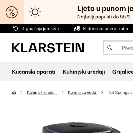
Ljeto u punom j
Najbolji popusti do 55 %
3-godišnje jamstvo
14 dana za povrat robe
Kućanski aparati
Kuhinjski uređaji
Grijalic
Kuhinjski uređaji
Kuhala za vodu
Hot Springs s