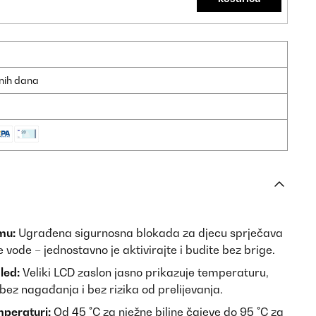
dnih dana
mu:
Ugrađena sigurnosna blokada za djecu sprječava
vode – jednostavno je aktivirajte i budite bez brige.
led:
Veliki LCD zaslon jasno prikazuje temperaturu,
 bez nagađanja i bez rizika od prelijevanja.
mperaturi:
Od 45 °C za nježne biljne čajeve do 95 °C za