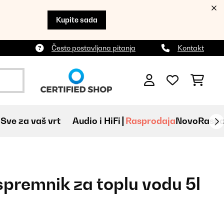
Kupite sada
Često postavljana pitanja
Kontakt
Sve za vaš vrt
Audio i HiFi
Rasprodaja
Novo
Raspa
spremnik za toplu vodu 5l