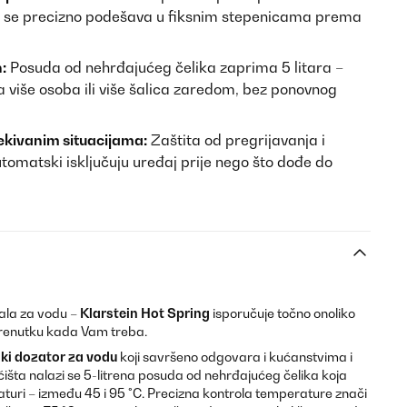
 se precizno podešava u fiksnim stepenicama prema
:
Posuda od nehrđajućeg čelika zaprima 5 litara –
a više osoba ili više šalica zaredom, bez ponovnog
ekivanim situacijama:
Zaštita od pregrijavanja i
tomatski isključuju uređaj prije nego što dođe do
ala za vodu –
Klarstein Hot Spring
isporučuje točno onoliko
 trenutku kada Vam treba.
ski dozator za vodu
koji savršeno odgovara i kućanstvima i
šta nalazi se 5-litrena posuda od nehrđajućeg čelika koja
turi – između 45 i 95 °C. Precizna kontrola temperature znači