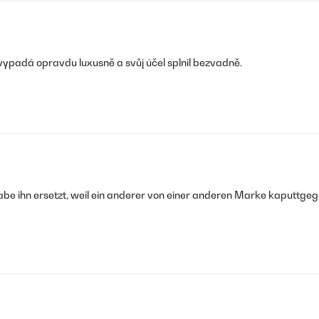
vypadá opravdu luxusně a svůj účel splnil bezvadně.
be ihn ersetzt, weil ein anderer von einer anderen Marke kaputtgegan