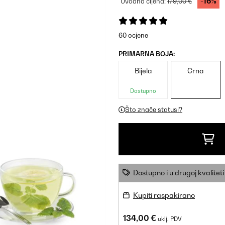
-16%
Uvodna cijena:
179,00 €
60 ocjene
PRIMARNA BOJA:
Bijela
Crna
Dostupno
Što znače statusi?
Dostupno i u drugoj kvaliteti
Kupiti raspakirano
134,00 €
uklj. PDV