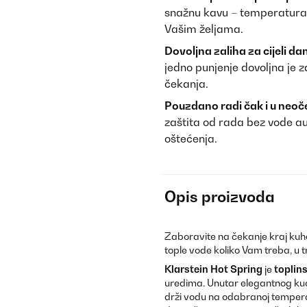
snažnu kavu – temperatura
Vašim željama.
Dovoljna zaliha za cijeli dan
jedno punjenje dovoljna je z
čekanja.
Pouzdano radi čak i u neoč
zaštita od rada bez vode au
oštećenja.
Opis proizvoda
Zaboravite na čekanje kraj kuh
tople vode koliko Vam treba, u
Klarstein Hot Spring
je
toplin
uredima. Unutar elegantnog kući
drži vodu na odabranoj tempera