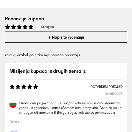
Recenzije kupaca
10 ocjene
Napišite recenziju
za ovaj artikal još nitko nije napisao recenziju
Mišljenja kupaca iz drugih zemalja
POTVRĐENI PREGLED
12/05/2026
Много съм разочарован, с разопаковането и инсталирането,
уреда не заработи, само светят индкаторите. Сега си пиша
с представителите в BG да видим как ще го рекламирам
Огнян
Prevedi