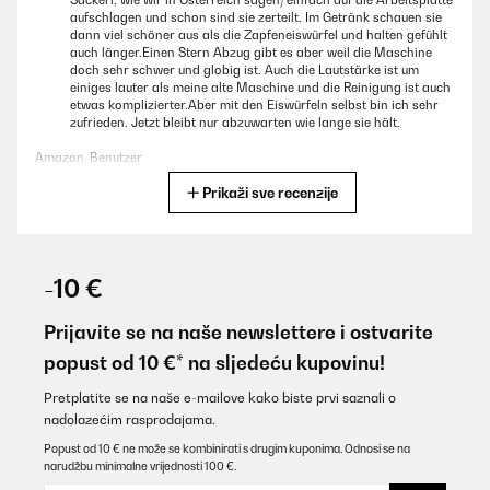
Sackerl, wie wir in Österreich sagen) einfach auf die Arbeitsplatte
aufschlagen und schon sind sie zerteilt. Im Getränk schauen sie
dann viel schöner aus als die Zapfeneiswürfel und halten gefühlt
auch länger.Einen Stern Abzug gibt es aber weil die Maschine
doch sehr schwer und globig ist. Auch die Lautstärke ist um
einiges lauter als meine alte Maschine und die Reinigung ist auch
etwas komplizierter.Aber mit den Eiswürfeln selbst bin ich sehr
zufrieden. Jetzt bleibt nur abzuwarten wie lange sie hält.
Amazon-Benutzer
Prikaži sve recenzije
Prevedi
POTVRĐENI PREGLED
19/08/2025
-10 €
On obtient une centaine de glaçons pleins en une heure environ...
Le seul inconvénient si on peut dire, c'est qu'ils restent attachés
Prijavite se na naše newslettere i ostvarite
ensemble comme une tablette de chocolat, mais en glaçons... Il
popust od 10 €* na sljedeću kupovinu!
faut juste les décoller à la main
Utilisateur d'Amazon
Pretplatite se na naše e-mailove kako biste prvi saznali o
nadolazećim rasprodajama.
Prevedi
Popust od 10 € ne može se kombinirati s drugim kuponima. Odnosi se na
narudžbu minimalne vrijednosti 100 €.
POTVRĐENI PREGLED