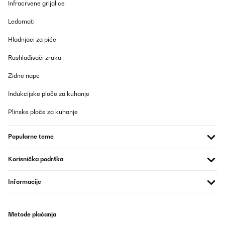
Infracrvene grijalice
03/08/2025
Ledomati
Fa perfettamente il suo dovere. Il primo ciclo è leggermente più
lento perché deve prima raffreddare l'acqua, ma dopo, ogni 15-17
Hladnjaci za piće
minuti stampa un wafer da 32 cubetti di ghiaccio. L'importante è
ricordarsi di aggiungere acqua al serbatoio man mano che
Rashlađivači zraka
produce. Mi sto chiedendo perché non l'ho comprata prima.
Utente Amazon
Zidne nape
Prevedi
Indukcijske ploče za kuhanje
Plinske ploče za kuhanje
POTVRĐENI PREGLED
03/08/2025
Popularne teme
Fa perfettamente il suo dovere. Il primo ciclo è leggermente più
lento perché deve prima raffreddare l’acqua, ma dopo, ogni 15-17
Korisnička podrška
minuti stampa un wafer da 32 cubetti di ghiaccio. L’importante è
ricordarsi di aggiungere acqua al serbatoio man mano che
produce. Mi sto chiedendo perché non l’ho comprata prima.
Informacije
Utente Amazon
Prevedi
Metode plaćanja