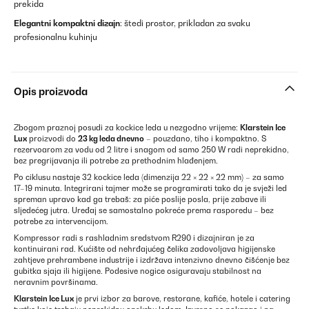
prekida
Elegantni kompaktni dizajn
: štedi prostor, prikladan za svaku
profesionalnu kuhinju
Opis proizvoda
Zbogom praznoj posudi za kockice leda u nezgodno vrijeme:
Klarstein Ice
Lux
proizvodi do
23 kg leda dnevno
– pouzdano, tiho i kompaktno. S
rezervoarom za vodu od 2 litre i snagom od samo 250 W radi neprekidno,
bez pregrijavanja ili potrebe za prethodnim hlađenjem.
Po ciklusu nastaje 32 kockice leda (dimenzija 22 × 22 × 22 mm) – za samo
17–19 minuta. Integrirani tajmer može se programirati tako da je svježi led
spreman upravo kad ga trebaš: za piće poslije posla, prije zabave ili
sljedećeg jutra. Uređaj se samostalno pokreće prema rasporedu – bez
potrebe za intervencijom.
Kompressor radi s rashladnim sredstvom R290 i dizajniran je za
kontinuirani rad. Kućište od nehrđajućeg čelika zadovoljava higijenske
zahtjeve prehrambene industrije i izdržava intenzivno dnevno čišćenje bez
gubitka sjaja ili higijene. Podesive nogice osiguravaju stabilnost na
neravnim površinama.
Klarstein Ice Lux
je prvi izbor za barove, restorane, kafiće, hotele i catering