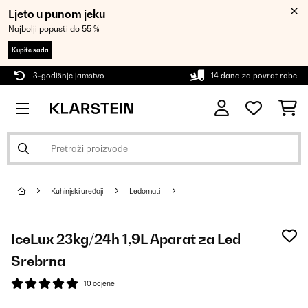
Ljeto u punom jeku
Najbolji popusti do 55 %
Kupite sada
3-godišnje jamstvo
14 dana za povrat robe
Kuhinjski uređaji
Ledomati
IceLux 23kg/24h 1,9L Aparat za Led
Srebrna
10 ocjene