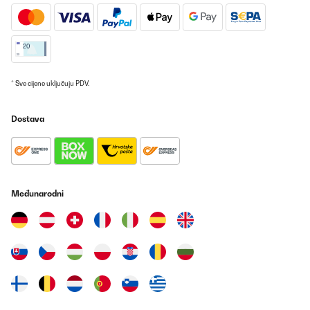
POTVRĐENI PREGLED
28/07/2025
Funciona perfectamente. Quizás debería de hacer los cubitos
enteros sin el hueco que tiene por uno de los lados. Pero en
general, mu bien.
* Sve cijene uključuju PDV.
Usuario/a de amazon
Prevedi
Dostava
POTVRĐENI PREGLED
23/07/2025
Tolle hochwertige Maschine. Große durchsichtige Eiswürfel, die
Međunarodni
sehr lange im Getränk halten. Die Würfel kommen als Block,
lassen sich aber leicht teilen. Wir sind sehr zufrieden.
Andrea
Prevedi