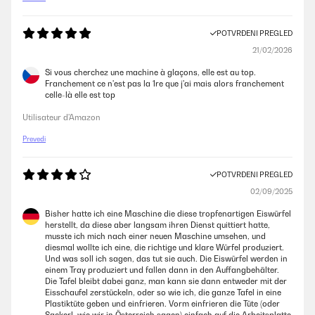
POTVRĐENI PREGLED
21/02/2026
Si vous cherchez une machine à glaçons, elle est au top.
Franchement ce n'est pas la 1re que j'ai mais alors franchement
celle-là elle est top
Utilisateur d'Amazon
Prevedi
POTVRĐENI PREGLED
02/09/2025
Bisher hatte ich eine Maschine die diese tropfenartigen Eiswürfel
herstellt, da diese aber langsam ihren Dienst quittiert hatte,
musste ich mich nach einer neuen Maschine umsehen, und
diesmal wollte ich eine, die richtige und klare Würfel produziert.
Und was soll ich sagen, das tut sie auch. Die Eiswürfel werden in
einem Tray produziert und fallen dann in den Auffangbehälter.
Die Tafel bleibt dabei ganz, man kann sie dann entweder mit der
Eisschaufel zerstückeln, oder so wie ich, die ganze Tafel in eine
Plastiktüte geben und einfrieren. Vorm einfrieren die Tüte (oder