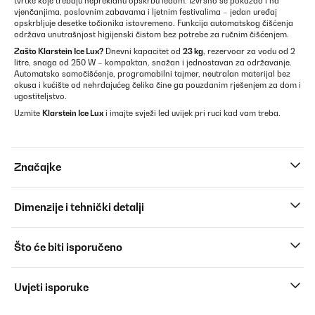
tvrtke koje trebaju neprekidnu opskrbu ledom. Izvrsno se pokazao i na
vjenčanjima, poslovnim zabavama i ljetnim festivalima – jedan uređaj
opskrbljuje desetke točionika istovremeno. Funkcija automatskog čišćenja
održava unutrašnjost higijenski čistom bez potrebe za ručnim čišćenjem.
Zašto
Klarstein Ice Lux
?
Dnevni kapacitet od
23 kg
, rezervoar za vodu od 2
litre, snaga od 250 W – kompaktan, snažan i jednostavan za održavanje.
Automatsko samočišćenje, programabilni tajmer, neutralan materijal bez
okusa i kućište od nehrđajućeg čelika čine ga pouzdanim rješenjem za dom i
ugostiteljstvo.
Uzmite
Klarstein Ice Lux
i imajte svježi led uvijek pri ruci kad vam treba.
Značajke
Dimenzije i tehnički detalji
Što će biti isporučeno
Uvjeti isporuke