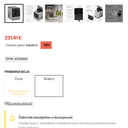
+2
221,41 €
-30%
Uvodna cijena:
319,90 €
ŠIFRA: 10046888
PRIMARNA BOJA:
Crna
Srebro
Uskoro ponovno
dostupno
Što znače statusi?
Želim biti obaviješten o dostupnosti
Unesite svoju e-mail adresu i obavijestit ćemo vas kada proizvod ponovno
bude dostupan.