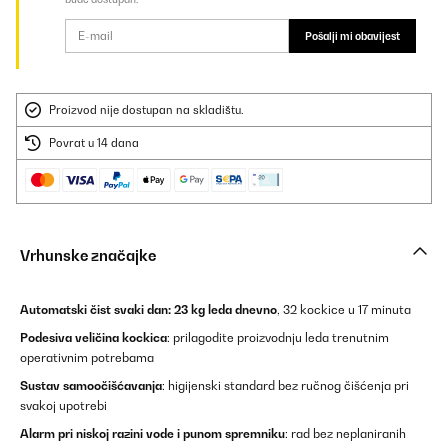
Pošalji mi obavijest
Proizvod nije dostupan na skladištu.
Povrat u 14 dana
Vrhunske značajke
Automatski čist svaki dan:
23 kg leda dnevno
, 32 kockice u 17 minuta
Podesiva veličina kockica
: prilagodite proizvodnju leda trenutnim
operativnim potrebama
Sustav samoočišćavanja
: higijenski standard bez ručnog čišćenja pri
svakoj upotrebi
Alarm pri niskoj razini vode i punom spremniku
: rad bez neplaniranih