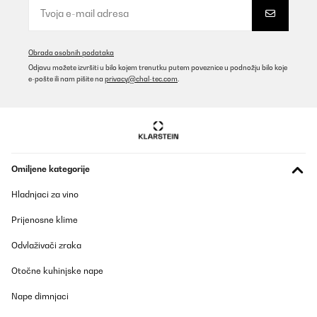
19/08/2025
On obtient une centaine de glaçons pleins en une heure environ...
Le seul inconvénient si on peut dire, c’est qu’ils restent attachés
Obrada osobnih podataka
ensemble comme une tablette de chocolat, mais en glaçons... Il
Odjavu možete izvršiti u bilo kojem trenutku putem poveznice u podnožju bilo koje
faut juste les décoller à la main
e-pošte ili nam pišite na
privacy@chal-tec.com
.
Utilisateur d'Amazon
Prevedi
POTVRĐENI PREGLED
03/08/2025
Omiljene kategorije
Fa perfettamente il suo dovere.Il primo ciclo è leggermente più
Hladnjaci za vino
lento perché deve prima raffreddare l'acqua, ma dopo, ogni 15-17
minuti stampa un wafer da 32 cubetti di ghiaccio. L'importante è
Prijenosne klime
ricordarsi di aggiungere acqua al serbatoio man mano che
produce. Mi sto chiedendo perché non l'ho comprata prima.
Odvlaživači zraka
Utente Amazon
Otočne kuhinjske nape
Prevedi
Nape dimnjaci
POTVRĐENI PREGLED