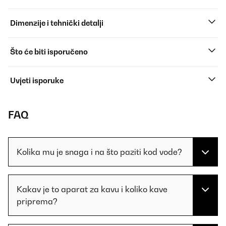
Dimenzije i tehnički detalji
Što će biti isporučeno
Uvjeti isporuke
FAQ
Kolika mu je snaga i na što paziti kod vode?
Kakav je to aparat za kavu i koliko kave
priprema?