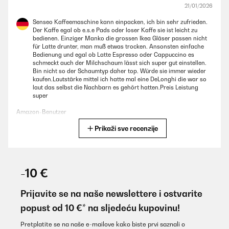
21/01/2026
Senseo Kaffeemaschine kann einpacken, ich bin sehr zufrieden.
Der Kaffe egal ob e.s.e Pads oder loser Kaffe sie ist leicht zu
bedienen. Einziger Manko die grossen Ikea Gläser passen nicht
für Latte drunter, man muß etwas trocken. Ansonsten einfache
Bedienung und egal ob Latte Espresso oder Cappuccino es
schmeckt auch der Milchschaum lässt sich super gut einstellen.
Bin nicht so der Schaumtyp daher top. Würde sie immer wieder
kaufen.Lautstärke mittel ich hatte mal eine DeLonghi die war so
laut das selbst die Nachbarn es gehört hatten.Preis Leistung
super
Amazon-Benutzer
Prikaži sve recenzije
Prevedi
POTVRĐENI PREGLED
29/10/2025
-10 €
So easy to use no fuss, looks great makes a lovely latte and
cappuccino, all press preset buttons. Lovely hot coffee when we
Prijavite se na naše newslettere i ostvarite
want. No Greg's or Costa in our village, so this buy was a must
popust od 10 €* na sljedeću kupovinu!
would recommend to anyone.
Amazon user
Pretplatite se na naše e-mailove kako biste prvi saznali o