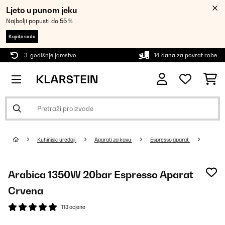
Ljeto u punom jeku
Najbolji popusti do 55 %
Kupite sada
3-godišnje jamstvo
14 dana za povrat robe
Kuhinjski uređaji
Aparati za kavu
Espresso aparat
Arabica 1350W 20bar Espresso Aparat
Crvena
113 ocjene