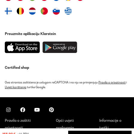
POTVRĐENI PREGLED
09/08/2025
Excellent coffee machine makes fantastic coffee, very easy to
use, doesn’t take up a lot of space, so good I have it in both
colours
Preuzmite aplikaciju Klarstein
Amazon user
Prevedi
POTVRĐENI PREGLED
Certified shop
09/08/2025
Excellent coffee machine makes fantastic coffee, very easy to
Ova stranica zaštićena je uslugom reCAPTCHA i na nju se primjenjuju
Pravila o privatnosti
i
use, doesn't take up a lot of space, so good I have it in both
Uvjeti korištenja
tvrtke Google.
colours
Amazon user
Prevedi
Pravila o zaštiti
Opći uvjeti
Informacije o
POTVRĐENI PREGLED
privatnosti
poslovanja
tvrtki
06/08/2025
168,90 €