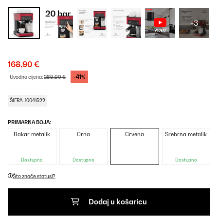
+3
168,90 €
-41%
Uvodna cijena:
289,90 €
ŠIFRA: 10041522
PRIMARNA BOJA:
Bakar metalik
Crna
Crvena
Srebrna metalik
Dostupno
Dostupno
Dostupno
Što znače statusi?
Dodaj u košaricu