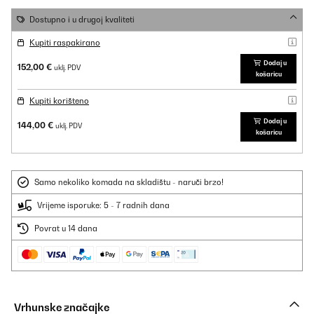
Dostupno i u drugoj kvaliteti
Kupiti raspakirano
Dodaj u
152,00 €
uklj. PDV
košaricu
Kupiti korišteno
Dodaj u
144,00 €
uklj. PDV
košaricu
Samo nekoliko komada na skladištu - naruči brzo!
Vrijeme isporuke: 5 - 7 radnih dana
Povrat u 14 dana
Vrhunske značajke