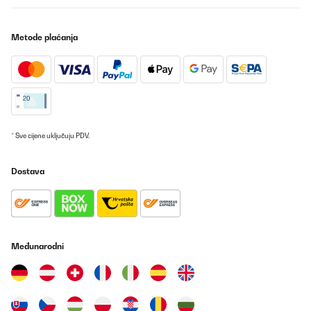
e lo consiglio a chiunque cerchi una macchina per caffè di alta
qualità e facile da utilizzare. La macchina è anche compatibile
con capsule di caffè e ha una capacità di acqua di 1,8 litri, inoltre
Metode plaćanja
ha un serbatoio da 500ml x latte molto comodo da utilizzare
quindi è perfetta per uso domestico o ufficio. consigliatissima
Utente Amazon
Prevedi
POTVRĐENI PREGLED
* Sve cijene uključuju PDV.
01/09/2025
Ich muss ehrlich sagen hab die Kaffeemaschine bestellt,
Dostava
ausgetestet die ist mal der absolute Renner. Man spart echt viel
Kaffe als herkömmliche Filter Kaffeemaschine. Schmeckt echt
super wie beim Italiener, 2 mal Kaffee nach gesetzt für Pott Kaffe,
mit schluck Milch wirklich kräftig. Kann mich nicht beklagen.
Frühs nach dem Aufstehen kurz vor der Arbeit zum munter
werden Pott Kaffee. Freue mich schon. Auch noch top Preis was
nicht gar so teuer ist.
Međunarodni
Amazon-Benutzer
Prevedi