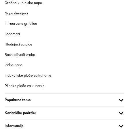
Otočne kuhinjske nape
um Ihre Tassen auf einer optimalen Serviertemperatur zu halten.
Nape dimnjaci
Wir freuen uns über Ihr Feedback und hoffen, dass Sie weiterhin
Ihre Kaffeemomente genießen.
Infracrvene grijalice
Ihr Klarstein-Team
_______________________________
Ledomati
Achilles
Hladnjaci za piće
Prevedi
Rashlađivači zraka
POTVRĐENI PREGLED
Zidne nape
22/09/2025
Indukcijske ploče za kuhanje
La KLARSTEIN Arabica Comfort è stata un acquisto fantastico
per la mia cucina. Questa macchina per caffè è incredibilmente
Plinske ploče za kuhanje
facile da utilizzare e produce un caffè di alta qualità, con dei
cappuccini ottimi e cremosi/schiumosi.La macchina è dotata di
una tecnologia di infusione a pompa che garantisce
Popularne teme
un'estrazione ottimale del caffè, mentre il sistema di
riscaldamento rapido garantisce che il caffè sia sempre caldo e
fresco. Ho trovato la macchina molto facile da pulire e
Korisnička podrška
manutenere, grazie al design intuitivo e alle parti smontabili.
Inoltre, la macchina è anche molto silenziosa e non produce
Informacije
vibrazioni fastidiose. Sono molto soddisfatto di questo acquisto