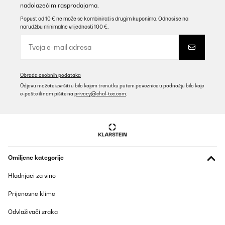
nadolazećim rasprodajama.
Prevedi
Popust od 10 € ne može se kombinirati s drugim kuponima. Odnosi se na
narudžbu minimalne vrijednosti 100 €.
POTVRĐENI PREGLED
28/10/2025
Seit heute sind wir stolze Besitzer dieser Kaffeemaschine. Nach
den ersten Versuchen scheint es eine sehr gute Wahl zu sein, der
Obrada osobnih podataka
Cappuccino ist schaumig, cremig und lecker.
Odjavu možete izvršiti u bilo kojem trenutku putem poveznice u podnožju bilo koje
Eine Sache ist mir noch nicht klar: Wie funktioniert der
e-pošte ili nam pišite na
privacy@chal-tec.com
.
Tassenwärmer? Nur wenn die Kaffeemaschine eingeschaltet ist?
In der Bedienungsanleitung steht dazu nichts.
_______________________________
===============================
ANTWORT
===============================
Omiljene kategorije
Lieber Achilles,
Hladnjaci za vino
vielen Dank für Ihre freundliche Bewertung und dass Sie sich für
unsere Kaffeemaschine entschieden haben. Wir freuen uns sehr,
dass Ihnen der Cappuccino und das Gesamterlebnis gefallen.
Prijenosne klime
Zu Ihrer Frage zum Tassenwärmer: Dieser funktioniert nur, wenn
Odvlaživači zraka
die Kaffeemaschine eingeschaltet ist. Sobald die Maschine mit
Strom versorgt wird, heizt sich der Tassenwärmer allmählich auf,