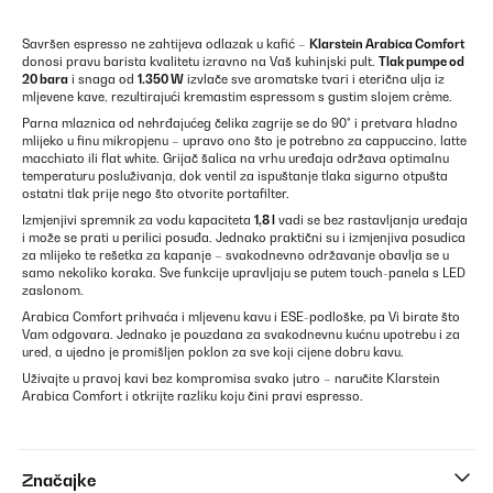
Savršen espresso ne zahtijeva odlazak u kafić –
Klarstein Arabica Comfort
donosi pravu barista kvalitetu izravno na Vaš kuhinjski pult.
Tlak pumpe od
20 bara
i snaga od
1.350 W
izvlače sve aromatske tvari i eterična ulja iz
mljevene kave, rezultirajući kremastim espressom s gustim slojem crème.
Parna mlaznica od nehrđajućeg čelika zagrije se do 90° i pretvara hladno
mlijeko u finu mikropjenu – upravo ono što je potrebno za cappuccino, latte
macchiato ili flat white. Grijač šalica na vrhu uređaja održava optimalnu
temperaturu posluživanja, dok ventil za ispuštanje tlaka sigurno otpušta
ostatni tlak prije nego što otvorite portafilter.
Izmjenjivi spremnik za vodu kapaciteta
1,8 l
vadi se bez rastavljanja uređaja
i može se prati u perilici posuđa. Jednako praktični su i izmjenjiva posudica
za mlijeko te rešetka za kapanje – svakodnevno održavanje obavlja se u
samo nekoliko koraka. Sve funkcije upravljaju se putem touch-panela s LED
zaslonom.
Arabica Comfort prihvaća i mljevenu kavu i ESE-podloške, pa Vi birate što
Vam odgovara. Jednako je pouzdana za svakodnevnu kućnu upotrebu i za
ured, a ujedno je promišljen poklon za sve koji cijene dobru kavu.
Uživajte u pravoj kavi bez kompromisa svako jutro – naručite Klarstein
Arabica Comfort i otkrijte razliku koju čini pravi espresso.
Značajke