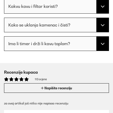
Kakvu kavu i filtar koristi?
Kako se uklanja kamenac i čisti?
Ima li timer i drži li kavu toplom?
Recenzije kupaca
113 ocjene
Napišite recenziju
za ovaj artikal još nitko nije napisao recenziju