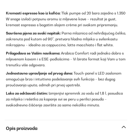
Kremasti espresso kao iz kafića:
Tlak pumpe od 20 bara zajedno s 1.350
W snage izvlači potpunu aromu iz mljevene kave – rezultat je gust,
kremast espresso s bogatim slojem crème pri svakom pripremanju.
Savršena pjena za svaki napitak:
Parna mlaznica od nehrđajućeg čelika,
zakrenuta pod kutom od 90°, pretvara hladno mlijeko u svilenkastu
mikropjenu – idealno za cappuccino, latte macchiato i flat white.
Prilagođava se Vašim navikama:
Arabica Comfort radi jednako dobro s
mljevenom kavom i s ESE-podlošcima – Vi birate format koji Vam u tom
trenutku više odgovara.
Jednostavno upravljanje od prvog dana:
Touch-panel s LED zaslonom
omogućuje brzo i intuitivno podešavanje svih funkcija – bez dugog
proučavanja uputa, odmah pri prvoj upotrebi.
Lako za održavati čistim:
Izmjenjivi spremnik za vodu od 1,8 l, posudica
za mlijeko i rešetka za kapanje svi se peru u perilici posuđa –
svakodnevno čišćenje završite za samo nekoliko minuta.
Opis proizvoda