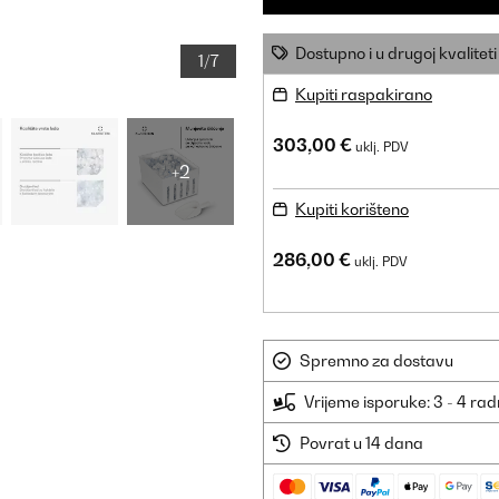
Dostupno i u drugoj kvaliteti
1/7
Kupiti raspakirano
303,00 €
uklj. PDV
+2
Kupiti korišteno
286,00 €
uklj. PDV
Spremno za dostavu
Vrijeme isporuke: 3 - 4 ra
Povrat u 14 dana