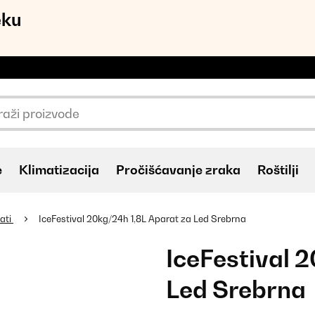
eku
e
Klimatizacija
Pročišćavanje zraka
Roštilji
ati
IceFestival 20kg/24h 1,8L Aparat za Led Srebrna
IceFestival 
Led Srebrna