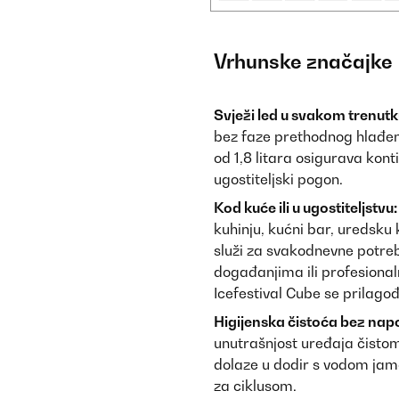
Vrhunske značajke
Svježi led u svakom trenutk
bez faze prethodnog hlađen
od 1,8 litara osigurava kont
ugostiteljski pogon.
Kod kuće ili u ugostiteljstvu:
kuhinju, kućni bar, uredsku 
služi za svakodnevne potre
događanjima ili profesional
Icefestival Cube se prilago
Higijenska čistoća bez nap
unutrašnjost uređaja čistom
dolaze u dodir s vodom jamč
za ciklusom.