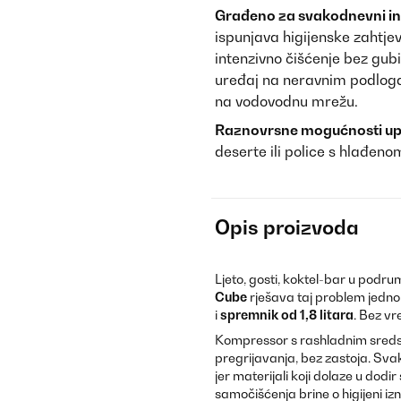
Građeno za svakodnevni int
ispunjava higijenske zahtje
intenzivno čišćenje bez gubi
uređaj na neravnim podloga
na vodovodnu mrežu.
Raznovrsne mogućnosti up
deserte ili police s hlađen
Opis proizvoda
Ljeto, gosti, koktel-bar u podr
Cube
rješava taj problem jedn
i
spremnik od 1,8 litara
. Bez vr
Kompressor s rashladnim sreds
pregrijavanja, bez zastoja. Svak
jer materijali koji dolaze u dod
samočišćenja brine o higijeni iz