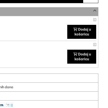
Dodaj u
košaricu
Dodaj u
košaricu
dnih dana