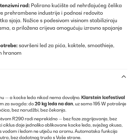
enzivni rad:
Polirano kućište od nehrđajućeg čelika
ve prehrambene industrije i podnosi redovito
tka sjaja. Nožice s podesivom visinom stabiliziraju
ma, a priložena crijeva omogućuju izravno spajanje
otrebe:
savršeni led za pića, koktele, smoothieje,
om hranom
umu — a kocke leda nikad nema dovoljno.
Klarstein Icefestival
om za svagda: do
20 kg leda na dan
, uz samo 195 W potrošnje
ećica, bez narudžbi, bez čekanja.
tvom R290 radi neprekidno — bez faze zagrijavanja, bez
i ciklus daje jednoliko oblikovane kocke leda, svježeg okusa,
ir s vodom i ledom ne utječu na aromu. Automatska funkcija
nutra, bez dodatnog truda s Vaše strane.