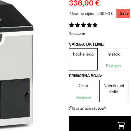
336,90 €
-37%
Uvodna cijena:
539,90 €
16 ocjene
VARIJACIJA TEME:
kocke leda
metak
Dostupno
PRIMARNA BOJA:
Crna
Nehrđajući
čelik
Dostupno
Što znače statusi?