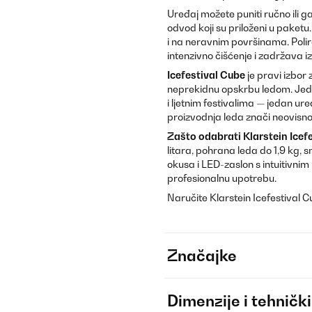
Uređaj možete puniti ručno ili g
odvod koji su priloženi u paket
i na neravnim površinama. Poli
intenzivno čišćenje i zadržava i
Icefestival Cube
je pravi izbor 
neprekidnu opskrbu ledom. Jed
i ljetnim festivalima — jedan ur
proizvodnja leda znači neovisnos
Zašto odabrati Klarstein Icef
litara, pohrana leda do 1,9 kg,
okusa i LED-zaslon s intuitivn
profesionalnu upotrebu.
Naručite Klarstein Icefestival 
Značajke
Dimenzije i tehnički