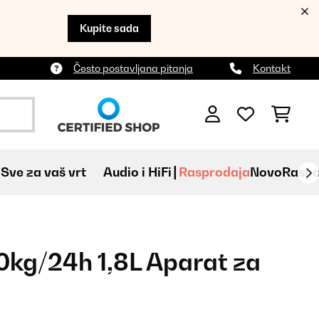
Kupite sada
Često postavljana pitanja
Kontakt
Sve za vaš vrt
Audio i HiFi
Rasprodaja
Novo
Raspa
20kg/24h 1,8L Aparat za