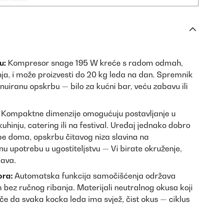
u:
Kompresor snage 195 W kreće s radom odmah,
ja, i može proizvesti do 20 kg leda na dan. Spremnik
inuiranu opskrbu — bilo za kućni bar, veću zabavu ili
Kompaktne dimenzije omogućuju postavljanje u
kuhinju, catering ili na festival. Uređaj jednako dobro
be doma, opskrbu čitavog niza slavina na
nu upotrebu u ugostiteljstvu — Vi birate okruženje,
đava.
ora:
Automatska funkcija samočišćenja održava
 bez ručnog ribanja. Materijali neutralnog okusa koji
e da svaka kocka leda ima svjež, čist okus — ciklus