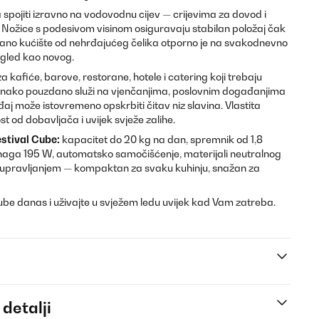
a spojiti izravno na vodovodnu cijev — crijevima za dovod i
u. Nožice s podesivom visinom osiguravaju stabilan položaj čak
rano kućište od nehrđajućeg čelika otporno je na svakodnevno
zgled kao novog.
za kafiće, barove, restorane, hotele i catering koji trebaju
nako pouzdano služi na vjenčanjima, poslovnim događanjima
eđaj može istovremeno opskrbiti čitav niz slavina. Vlastita
t od dobavljača i uvijek svježe zalihe.
estival Cube:
kapacitet do 20 kg na dan, spremnik od 1,8
 snaga 195 W, automatsko samočišćenje, materijali neutralnog
im upravljanjem — kompaktan za svaku kuhinju, snažan za
Cube danas i uživajte u svježem ledu uvijek kad Vam zatreba.
 detalji