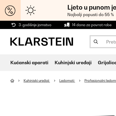
Ljeto u punom j
Najbolji popusti do 55 %
3-godišnje jamstvo
14 dana za povrat robe
Kućanski aparati
Kuhinjski uređaji
Grijalic
Kuhinjski uređaji
Ledomati
Profesionalni ledom