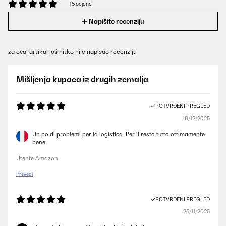
15 ocjene
Napišite recenziju
za ovaj artikal još nitko nije napisao recenziju
Mišljenja kupaca iz drugih zemalja
POTVRĐENI PREGLED
18/12/2025
Un po di problemi per la logistica. Per il resto tutto ottimamente
bene
Utente Amazon
Prevedi
POTVRĐENI PREGLED
25/11/2025