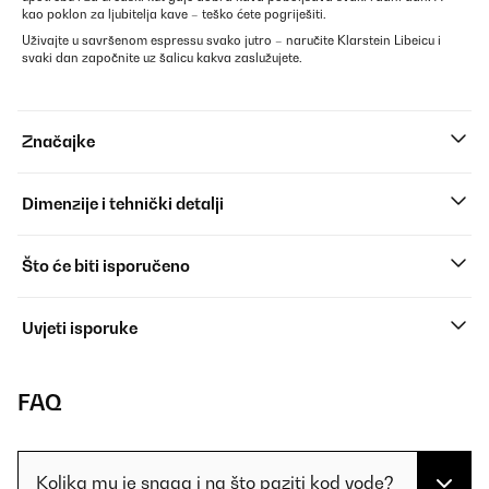
kao poklon za ljubitelja kave – teško ćete pogriješiti.
Uživajte u savršenom espressu svako jutro – naručite Klarstein Libeicu i
svaki dan započnite uz šalicu kakva zaslužujete.
Značajke
Dimenzije i tehnički detalji
Što će biti isporučeno
Uvjeti isporuke
FAQ
Kolika mu je snaga i na što paziti kod vode?