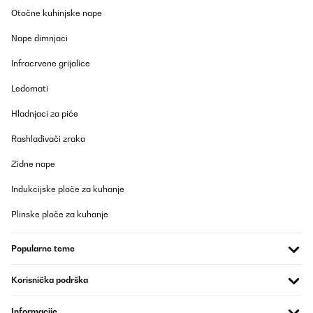
23/06/2025
Otočne kuhinjske nape
Einfach Genial
Nape dimnjaci
Amazon-Benutzer
Infracrvene grijalice
Prevedi
Ledomati
POTVRĐENI PREGLED
Hladnjaci za piće
20/06/2025
Rashlađivači zraka
Super machine de bons expressos crémeux satisfait de mon
achat
Zidne nape
Utilisateur d'Amazon
Indukcijske ploče za kuhanje
Prevedi
Plinske ploče za kuhanje
POTVRĐENI PREGLED
Popularne teme
13/06/2025
Muy buen producto,hace un café existió,cremoso la cafetera
Korisnička podrška
funciona bastante bien veremos con el tiempo.vendedor muy
bueno lo recomiendo el producto a venido en perfectas
Informacije
condiciones y me a llegado en dos días.10 para el vendedor,y 10