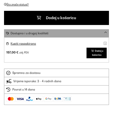
Što znače statusi?
Dodaj u košaricu
Dostupno i u drugoj kvaliteti
Kupiti raspakirano
Dodaj u
157,00 €
uklj. PDV
košaricu
Spremno za dostavu
Vrijeme isporuke: 3 - 4 radnih dana
Povrat u 14 dana