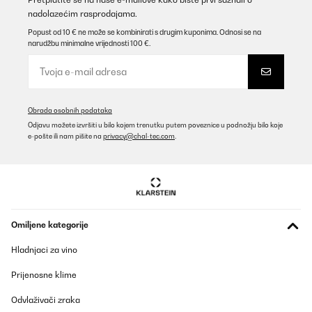
nadolazećim rasprodajama.
POTVRĐENI PREGLED
Popust od 10 € ne može se kombinirati s drugim kuponima. Odnosi se na
narudžbu minimalne vrijednosti 100 €.
01/09/2025
Preis-Leistungsverhältnis gut!
Amazon-Benutzer
Obrada osobnih podataka
Prevedi
Odjavu možete izvršiti u bilo kojem trenutku putem poveznice u podnožju bilo koje
e-pošte ili nam pišite na
privacy@chal-tec.com
.
POTVRĐENI PREGLED
12/08/2025
So soll ein Kaffeevollautomat für den Hausgebrauch sein. Das
Ergebnis: Geringer Aufwand, prima Kaffee (natürlich kommt es
auch auf die Kaffesorte an).
Omiljene kategorije
Amazon-Benutzer
Hladnjaci za vino
Prevedi
Prijenosne klime
POTVRĐENI PREGLED
Odvlaživači zraka