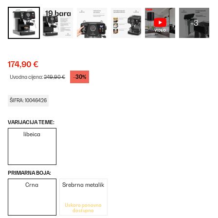
+3
174,90 €
-30%
Uvodna cijena:
249,90 €
ŠIFRA: 10046426
VARIJACIJA TEME:
libeica
PRIMARNA BOJA:
Crna
Srebrna metalik
Uskoro ponovno
dostupno