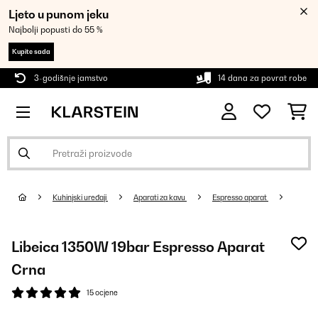
Ljeto u punom jeku
Najbolji popusti do 55 %
Kupite sada
3-godišnje jamstvo
14 dana za povrat robe
Kuhinjski uređaji
Aparati za kavu
Espresso aparat
Libeica 1350W 19bar Espresso Aparat
Crna
15 ocjene