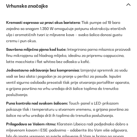
Vrhunske značajke
Kremasti espresso uz pravi okus baristera:
Tlak pumpe od 19 bara
zajedno sa snagom 1.350 W omogućuje potpunu ekstrakciju eteričnih
ulja i aromatičnih tvari iz mljevene kave – svaka šalica donosi gustu
cremu i pun okus.
Savršena mliječna pjena kod kuće:
Integrirana parna mlaznica proizvodi
finu mikropjenu od hladnog mlijeka, idealnu za pripremu cappuccina,
latte macchiata i flat whitea bez odlaska u kafić.
Jednostavno održavanje bez kompromisa:
Izmjenjivi spremnik za vodu
vadi se bez alata i pogodan je za pranje u perilici za posuđe. Ispušni
ventil sigurno oslobađa preostali tlak prije otvaranja portafilter aparata,
a grijana površina na vrhu uređaja drži šalice toplima do trenutka
posluživanja.
Puna kontrola nad svakom šalicom:
Touch-panel s LED-prikazom
pokazuje tlak i temperaturu u stvarnom vremenu, a grijana površina za
šalice na vrhu uređaja drži ih toplima do trenutka posluživanja.
Prilagođava se Vašem ritmu:
Klarstein Libeica radi podjednako dobro s
mljevenom kavom i ESE-padovima – odaberite što Vam više odgovara,
bilo da imate vremena za svježe mljevenje ili Vam je brzina na prvom