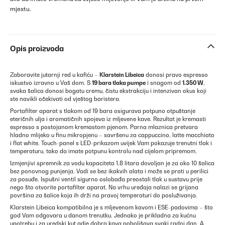
mjestu.
Opis proizvoda
Zaboravite jutarnji red u kafiću –
Klarstein Libeica
donosi pravo espresso
iskustvo izravno u Vaš dom. S
19 bara tlaka pumpe
i snagom od
1.350 W
,
svaka šalica donosi bogatu cremu, čistu ekstrakciju i intenzivan okus koji
ste navikli očekivati od vještog baristera.
Portafilter aparat s tlakom od 19 bara osigurava potpuno otpuštanje
eteričnih ulja i aromatičnih spojeva iz mljevene kave. Rezultat je kremasti
espresso s postojanom kremastom pjenom. Parna mlaznica pretvara
hladno mlijeko u finu mikropjenu – savršenu za cappuccino, latte macchiato
i flat white. Touch-panel s LED-prikazom uvijek Vam pokazuje trenutni tlak i
temperaturu, tako da imate potpunu kontrolu nad cijelom pripremom.
Izmjenjivi spremnik za vodu kapaciteta 1,8 litara dovoljan je za oko 10 šalica
bez ponovnog punjenja. Vadi se bez ikakvih alata i može se prati u perilici
za posuđe. Ispušni ventil sigurno oslobađa preostali tlak u sustavu prije
nego što otvorite portafilter aparat. Na vrhu uređaja nalazi se grijana
površina za šalice koja ih drži na pravoj temperaturi do posluživanja.
Klarstein Libeica kompatibilna je s mljevenom kavom i ESE-padovima – što
god Vam odgovara u danom trenutku. Jednako je prikladna za kućnu
upotrebu i za uredski kut gdje dobra kava poboljšava svaki radni dan. A