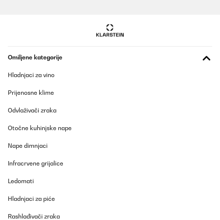
Omiljene kategorije
Hladnjaci za vino
Prijenosne klime
Odvlaživači zraka
Otočne kuhinjske nape
Nape dimnjaci
Infracrvene grijalice
Ledomati
Hladnjaci za piće
Rashlađivači zraka