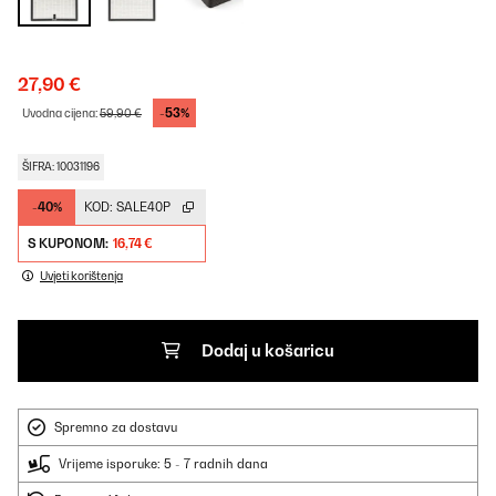
27,90 €
-53%
Uvodna cijena:
59,90 €
ŠIFRA: 10031196
-40%
KOD:
SALE40P
S KUPONOM:
16,74 €
Uvjeti korištenja
Dodaj u košaricu
Spremno za dostavu
Vrijeme isporuke: 5 - 7 radnih dana