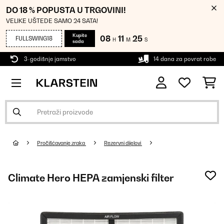
DO 18 % POPUSTA U TRGOVINI!
VELIKE UŠTEDE SAMO 24 SATA!
Kupite
08
11
25
FULLSWING18
H
M
S
sada
3-godišnje jamstvo
14 dana za povrat robe
Pročišćavanje zraka
Rezervni dijelovi
Climate Hero HEPA zamjenski filter