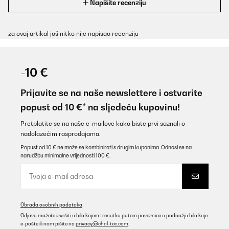
Napišite recenziju
za ovaj artikal još nitko nije napisao recenziju
-10 €
Prijavite se na naše newslettere i ostvarite
popust od 10 €* na sljedeću kupovinu!
Pretplatite se na naše e-mailove kako biste prvi saznali o
nadolazećim rasprodajama.
Popust od 10 € ne može se kombinirati s drugim kuponima. Odnosi se na
narudžbu minimalne vrijednosti 100 €.
Obrada osobnih podataka
Odjavu možete izvršiti u bilo kojem trenutku putem poveznice u podnožju bilo koje
e-pošte ili nam pišite na
privacy@chal-tec.com
.