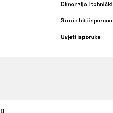
Dimenzije i tehnički
Što će biti isporuč
Uvjeti isporuke
ja