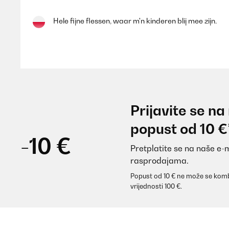
Hele fijne flessen, waar m'n kinderen blij mee zijn.
Amazon-gebruiker
POTVRĐENI PREGLED
28/10/2025
Prijavite se na
Neue Kindergartenflasche, da das Wasser aus der Pla
popust od 10 €
wenn die Flasche mal runter fällt oder unsanft auf e
Sommer die Kids mit normaler Flasche heißes Wasse
-10 €
aufwärmen.Werde ich wieder kaufen, falls wir noch
Pretplatite se na naše e-
rasprodajama.
Amazon-Benutzer
Popust od 10 € ne može se komb
vrijednosti 100 €.
POTVRĐENI PREGLED
05/08/2025