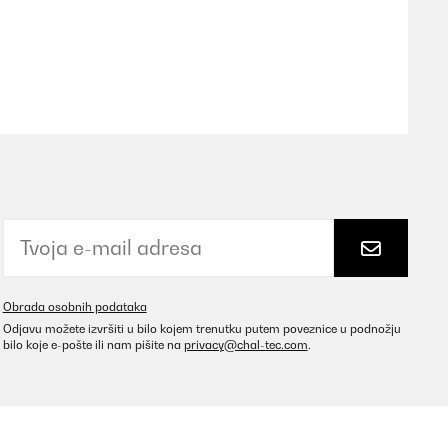
Prevedi
ter hält bisher. Klar gibt es Abplatzer an der Unterseite,
dergartenflasche, die jeden Tag genutzt wirdWährend im
 kann man warmen Tee einfüllen und sich beim Spaziergang
Obrada osobnih podataka
Odjavu možete izvršiti u bilo kojem trenutku putem poveznice u podnožju
Prevedi
bilo koje e-pošte ili nam pišite na
privacy@chal-tec.com
.