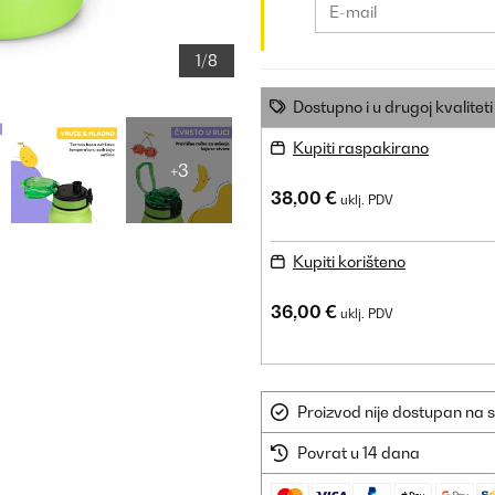
1/8
Dostupno i u drugoj kvaliteti
Kupiti raspakirano
+3
38,00 €
uklj. PDV
Kupiti korišteno
36,00 €
uklj. PDV
Proizvod nije dostupan na s
Povrat u 14 dana