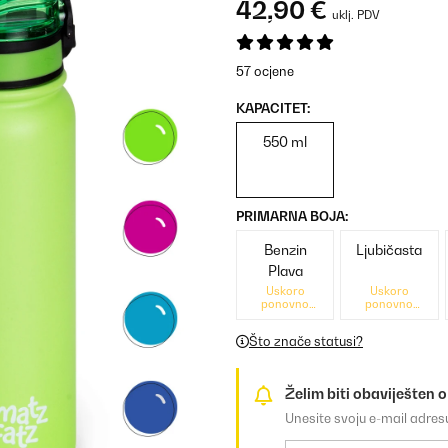
42,90 €
uklj. PDV
57 ocjene
KAPACITET:
550 ml
PRIMARNA BOJA:
Benzin
Ljubičasta
Plava
Uskoro
Uskoro
ponovno
ponovno
dostupno
dostupno
Što znače statusi?
Želim biti obaviješten 
Unesite svoju e-mail adre