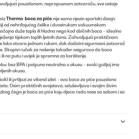
zahvaljujući pouzdanom, nepropusnom zatvaraču, sve ostaje
atz
Thermo-boca za piće
nije samo njezin sportski dizajn.
ciji od nehrđajućeg čelika i dvostrukom vakuumskom
značajno duže topla ili hladna nego kod običnih boca – idealno
vježenja tijekom toplih ljetnih dana. Zahvaljujući praktičnom
se lako otvara jednom rukom, dok dodatni sigurnosni zatvarač
e. Skopivi ručak za nošenje također osigurava da boca
 ili na putu i uvijek je spremna za korištenje.
u: bez BPA i potpuno neutralna u okusu – svaki gutljaj ima
eljenih okusa.
icikl ili prtljazi za vikend izlet – ova boca za piće pouzdano
eta. Osim praktičnih svojstava, oduševljava i svojim živim
zbog čega je boca za piće koju djeca rado nose sa sobom i sa