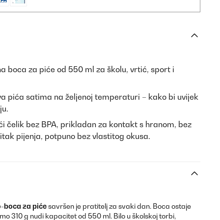
a boca za piće od 550 ml za školu, vrtić, sport i
a pića satima na željenoj temperaturi – kako bi uvijek
ju.
ći čelik bez BPA, prikladan za kontakt s hranom, bez
itak pijenja, potpuno bez vlastitog okusa.
-boca za piće
savršen je pratitelj za svaki dan. Boca ostaje
o 310 g nudi kapacitet od 550 ml. Bilo u školskoj torbi,