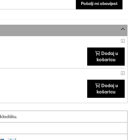
Pošalji mi obavijest
Dodaj u
košaricu
Dodaj u
košaricu
kladištu.