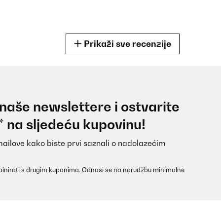
Prikaži sve recenzije
 naše newslettere i ostvarite
stikfasche schon sehr eklich schmeckte.Sind sehr zufrieden. Das Mus
* na sljedeću kupovinu!
inen steinigen Untergrund abgestellt wird.Aber hei, das ist eine Kin
r trinken, trinkt mein Kind schön gekühltes Wasser. Und im Winter
mal eine brauchen!
mailove kako biste prvi saznali o nadolazećim
inirati s drugim kuponima. Odnosi se na narudžbu minimalne