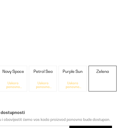
Navy Space
Petrol Sea
Purple Sun
Zelena
Uskoro
Uskoro
Uskoro
ponovno
ponovno
ponovno
dostupno
dostupno
dostupno
o dostupnosti
su i obavijestit ćemo vas kada proizvod ponovno bude dostupan.