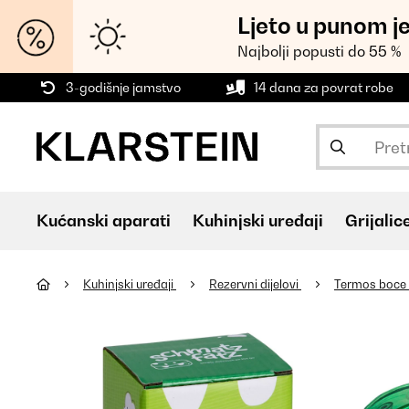
Ljeto u punom j
Najbolji popusti do 55 %
3-godišnje jamstvo
14 dana za povrat robe
Kućanski aparati
Kuhinjski uređaji
Grijalic
Kuhinjski uređaji
Rezervni dijelovi
Termos boce