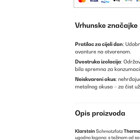
Vrhunske značajke
Pratilac za cijeli dan
: Udobn
avanture na otvorenom.
Dvostruka izolacija
: Održav
bila spremna za konzumaci
Neiskvareni okus
: nehrđaju
metalnog okusa – za čist už
Opis proizvoda
Klarstein
Schmatzfatz
Thermo
ugodno lagana: s težinom od sam