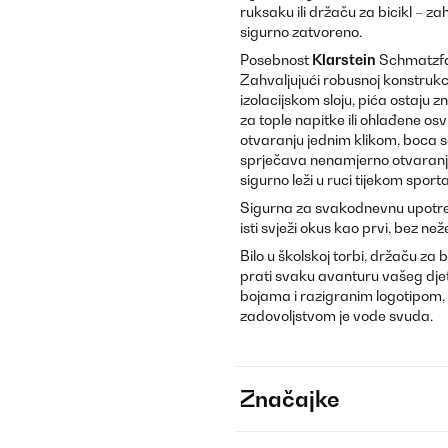
ruksaku ili držaču za bicikl – 
sigurno zatvoreno.
Posebnost
Klarstein
Schmatzf
Zahvaljujući robusnoj konstruk
izolacijskom sloju, pića ostaju 
za tople napitke ili ohlađene os
otvaranju jednim klikom, boca 
sprječava nenamjerno otvaranj
sigurno leži u ruci tijekom sporta
Sigurna za svakodnevnu upotreb
isti svježi okus kao prvi, bez než
Bilo u školskoj torbi, držaču za b
prati svaku avanturu vašeg djet
bojama i razigranim logotipom, 
zadovoljstvom je vode svuda.
Značajke