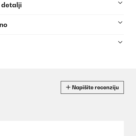
 detalji
eno
Napišite recenziju