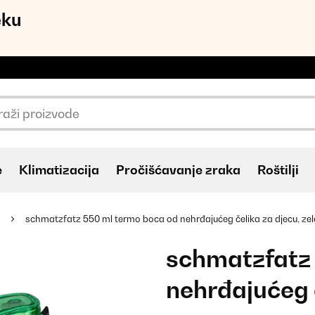
eku
e
Klimatizacija
Pročišćavanje zraka
Roštilji
schmatzfatz 550 ml termo boca od nehrđajućeg čelika za djecu, ze
schmatzfatz
nehrđajućeg č