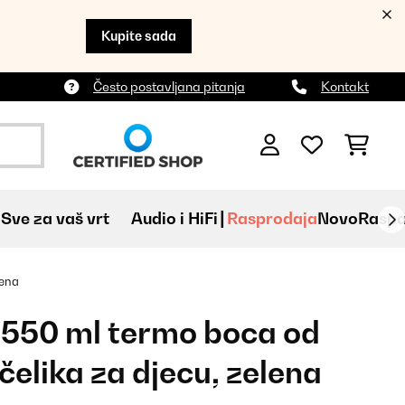
Kupite sada
Često postavljana pitanja
Kontakt
Sve za vaš vrt
Audio i HiFi
Rasprodaja
Novo
Raspa
lena
 550 ml termo boca od
elika za djecu, zelena