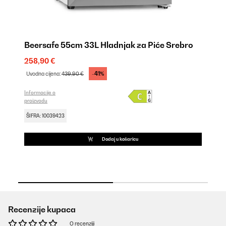
Beersafe 55cm 33L Hladnjak za Piće Srebro
Be
C
258,90 €
23
-41%
Uvodna cijena:
439,90 €
Uv
Informacije o
proizvodu
Inf
pro
ŠIFRA: 10039423
ŠI
Dodaj u košaricu
Recenzije kupaca
O recenziji