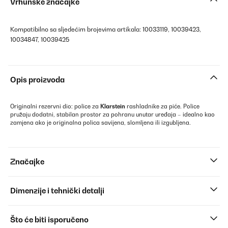
Vrhunske značajke
Kompatibilno sa sljedećim brojevima artikala: 10033119, 10039423,
10034847, 10039425
Opis proizvoda
Originalni rezervni dio: police za
Klarstein
rashladnike za piće. Police
pružaju dodatni, stabilan prostor za pohranu unutar uređaja – idealno kao
zamjena ako je originalna polica savijena, slomljena ili izgubljena.
Značajke
Dimenzije i tehnički detalji
Što će biti isporučeno