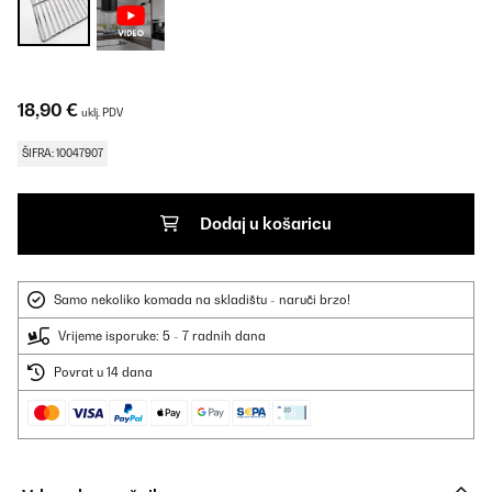
18,90 €
uklj. PDV
ŠIFRA: 10047907
Dodaj u košaricu
Samo nekoliko komada na skladištu - naruči brzo!
Vrijeme isporuke: 5 - 7 radnih dana
Povrat u 14 dana