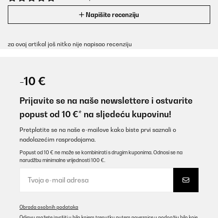
Napišite recenziju
za ovaj artikal još nitko nije napisao recenziju
-10 €
Prijavite se na naše newslettere i ostvarite
popust od 10 €* na sljedeću kupovinu!
Pretplatite se na naše e-mailove kako biste prvi saznali o
nadolazećim rasprodajama.
Popust od 10 € ne može se kombinirati s drugim kuponima. Odnosi se na
narudžbu minimalne vrijednosti 100 €.
Obrada osobnih podataka
Odjavu možete izvršiti u bilo kojem trenutku putem poveznice u podnožju bilo koje