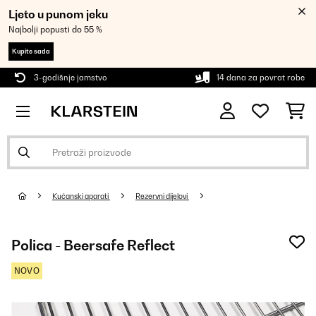
Ljeto u punom jeku
Najbolji popusti do 55 %
Kupite sada
3-godišnje jamstvo
14 dana za povrat robe
Kućanski aparati
Rezervni dijelovi
Polica - Beersafe Reflect
NOVO