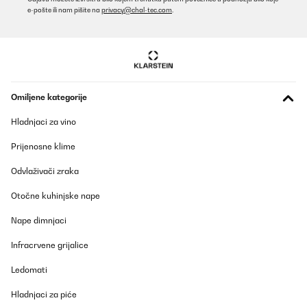
e-pošte ili nam pišite na
privacy@chal-tec.com
.
Omiljene kategorije
Hladnjaci za vino
Prijenosne klime
Odvlaživači zraka
Otočne kuhinjske nape
Nape dimnjaci
Infracrvene grijalice
Ledomati
Hladnjaci za piće