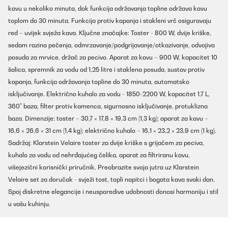
kavu u nekoliko minuta, dok funkcija održavanja topline održava kavu
toplom do 30 minuta. Funkcija protiv kapanja i stakleni vrč osiguravaju
red – uvijek svježa kava. Ključne značajke: Toster - 800 W, dvije kriške,
sedam razina pečenja, odmrzavanje/podgrijavanje/otkazivanje, odvojiva
posuda za mrvice, držač za pecivo. Aparat za kavu – 900 W, kapacitet 10
šalica, spremnik za vodu od 1,25 litre i staklena posuda, sustav protiv
kapanja, funkcija održavanja topline do 30 minuta, automatsko
isključivanje. Električno kuhalo za vodu - 1850-2200 W, kapacitet 1,7 L,
360° baza, filter protiv kamenca, sigurnosno isključivanje, protuklizna
baza. Dimenzije: toster – 30,7 × 17,8 × 19,3 cm (1,3 kg); aparat za kavu –
16,6 × 26,6 × 31 cm (1,4 kg); električno kuhalo – 16,1 × 23,2 × 23,9 cm (1 kg).
Sadržaj: Klarstein Velaire toster za dvije kriške s grijačem za peciva,
kuhalo za vodu od nehrđajućeg čelika, aparat za filtriranu kavu,
višejezični korisnički priručnik. Preobrazite svoja jutra uz Klarstein
Velaire set za doručak - svježi tost, topli napitci i bogata kava svaki dan.
Spoj diskretne elegancije i neusporedive udobnosti donosi harmoniju i stil
u vašu kuhinju.