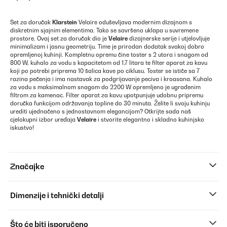
Set za doručak
Klarstein
Velaire oduševljava modernim dizajnom s
diskretnim sjajnim elementima. Tako se savršeno uklapa u suvremene
prostore. Ovaj set za doručak dio je
Velaire
dizajnerske serije i utjelovljuje
minimalizam i jasnu geometriju. Time je prirodan dodatak svakoj dobro
opremljenoj kuhinji. Kompletnu opremu čine toster s 2 utora i snagom od
800 W, kuhalo za vodu s kapacitetom od 1,7 litara te filter aparat za kavu
koji po potrebi priprema 10 šalica kave po ciklusu. Toster se ističe sa 7
razina pečenja i ima nastavak za podgrijavanje peciva i kroasana. Kuhalo
za vodu s maksimalnom snagom do 2200 W opremljeno je ugrađenim
filtrom za kamenac. Filter aparat za kavu upotpunjuje udobnu pripremu
doručka funkcijom održavanja topline do 30 minuta. Želite li svoju kuhinju
urediti ujednačeno s jednostavnom elegancijom? Otkrijte sada naš
cjelokupni izbor uređaja
Velaire
i stvorite elegantno i skladno kuhinjsko
iskustvo!
Značajke
Dimenzije i tehnički detalji
Što će biti isporučeno