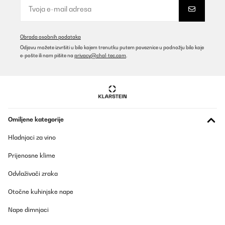
Obrada osobnih podataka
Odjavu možete izvršiti u bilo kojem trenutku putem poveznice u podnožju bilo koje
e-pošte ili nam pišite na
privacy@chal-tec.com
.
Omiljene kategorije
Hladnjaci za vino
Prijenosne klime
Odvlaživači zraka
Otočne kuhinjske nape
Nape dimnjaci