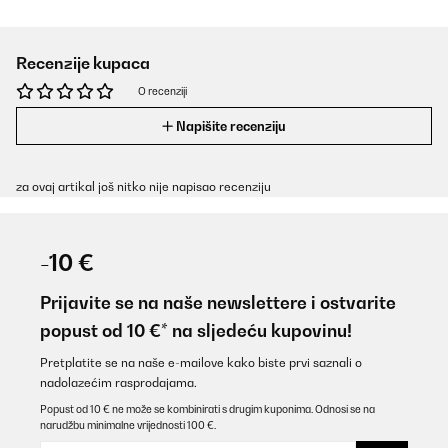
Recenzije kupaca
O recenziji
Napišite recenziju
za ovaj artikal još nitko nije napisao recenziju
-10 €
Prijavite se na naše newslettere i ostvarite
popust od 10 €* na sljedeću kupovinu!
Pretplatite se na naše e-mailove kako biste prvi saznali o
nadolazećim rasprodajama.
Popust od 10 € ne može se kombinirati s drugim kuponima. Odnosi se na
narudžbu minimalne vrijednosti 100 €.