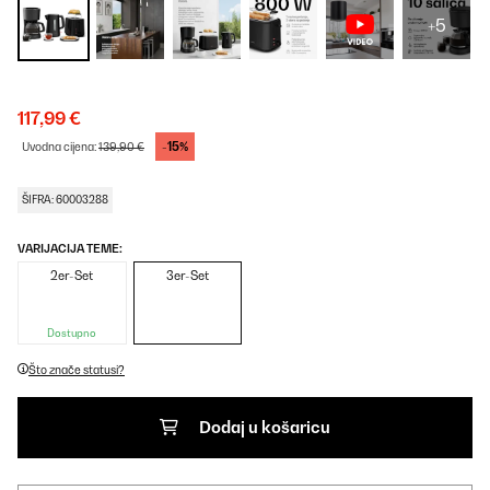
+5
117,99 €
-15%
Uvodna cijena:
139,90 €
ŠIFRA: 60003288
VARIJACIJA TEME:
2er-Set
3er-Set
Dostupno
Što znače statusi?
Dodaj u košaricu