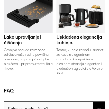
Lako upravljanje i
Usklađena elegancija
čišćenje
kuhinje.
Odvojiva posuda za mrvice
Toster, kuhalo za vodu i aparat
održava vašu radnu površinu
za kavu s elegantnom
urednom, a upravljačke tipke
obradom i kompaktnim
olakšavaju pripremu tosta, čaja
dizajnom stvaraju elegantan i
i kave.
ujednačen izgled cijele Velaire
linije.
FAQ
Kako se uređaji čiste?