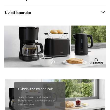
Uvjeti isporuke
Skladni trio za doručak
Toster, kuhalo za vodu i aparat za
filtriranu kavu – sve dizajnirano za
opušteno jutro.