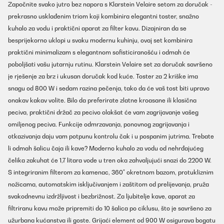
Započnite svako jutro bez napora s Klarstein Velaire setom za doručak -
prekrasno usklađenim triom koji kombinira elegantni toster, snažno
kuhalo za vodu i praktični aparat za filter kavu. Dizajniran da se
besprijekorno uklopi u svaku modernu kuhinju, ovaj set kombinira
praktični minimalizam s elegantnom sofisticiranošću i odmah će
poboljšati vašu jutarnju rutinu. Klarstein Velaire set za doručak savršeno
je rješenje za brz i ukusan doručak kod kuće. Toster za 2 kriške ima
snagu od 800 W i sedam razina pečenja, tako da će vaš tost biti upravo
onakav kakav volite. Bilo da preferirate zlatne kroasane ili klasična
peciva, praktični držač za pecivo olakšat će vam zagrijavanje vašeg
omiljenog peciva. Funkcije odmrzavanja, ponovnog zagrijavanja i
otkazivanja daju vam potpunu kontrolu čak i u pospanim jutrima. Trebate
li odmah šalicu čaja ili kave? Moderno kuhalo za vodu od nehrđajućeg
čelika zakuhat će 1,7 litara vode u tren oka zahvaljujući snazi do 2200 W.
S integriranim filterom za kamenac, 360° okretnom bazom, protukliznim
nožicama, automatskim isključivanjem i zaštitom od prelijevanja, pruža
svakodnevnu izdržljivost i bezbrižnost. Za ljubitelje kave, aparat za
filtriranu kavu može pripremiti do 10 šalica po ciklusu, što je savršeno za
užurbana kućanstva ili goste. Grijaći element od 900 W osigurava bogatu