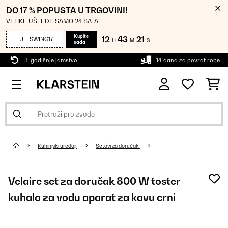
DO 17 % POPUSTA U TRGOVINI!
VELIKE UŠTEDE SAMO 24 SATA!
Kupite
12
43
21
FULLSWING17
H
M
S
sada
3-godišnje jamstvo
14 dana za povrat robe
Kuhinjski uređaji
Setovi za doručak
Velaire set za doručak 800 W toster
kuhalo za vodu aparat za kavu crni