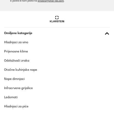
e-pošte ili nam pišite na
privacy@chal-tec.com
.
Omiljene kategorije
Hladnjaci za vino
Prijenosne klime
Odvlaživači zraka
Otočne kuhinjske nape
Nape dimnjaci
Infracrvene grijalice
Ledomati
Hladnjaci za piće