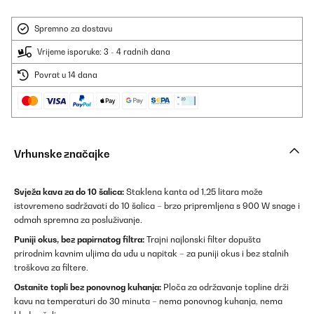
Spremno za dostavu
Vrijeme isporuke: 3 - 4 radnih dana
Povrat u 14 dana
Vrhunske značajke
Svježa kava za do 10 šalica:
Staklena kanta od 1,25 litara može
istovremeno sadržavati do 10 šalica – brzo pripremljena s 900 W snage i
odmah spremna za posluživanje.
Puniji okus, bez papirnatog filtra:
Trajni najlonski filter dopušta
prirodnim kavnim uljima da uđu u napitak – za puniji okus i bez stalnih
troškova za filtere.
Ostanite topli bez ponovnog kuhanja:
Ploča za održavanje topline drži
kavu na temperaturi do 30 minuta – nema ponovnog kuhanja, nema