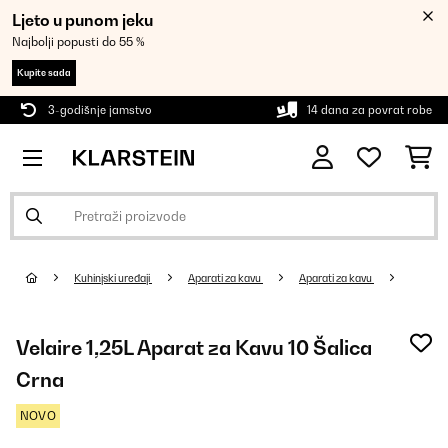
Ljeto u punom jeku
Najbolji popusti do 55 %
Kupite sada
3-godišnje jamstvo
14 dana za povrat robe
Kuhinjski uređaji
Aparati za kavu
Aparati za kavu
Velaire 1,25L Aparat za Kavu 10 Šalica
Crna
NOVO