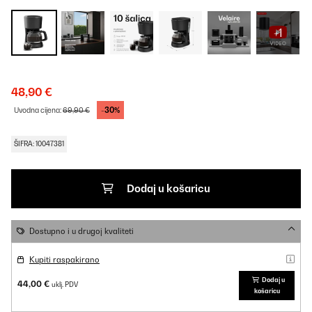
+1
48,90 €
-30%
Uvodna cijena:
69,90 €
ŠIFRA: 10047381
Dodaj u košaricu
Dostupno i u drugoj kvaliteti
Kupiti raspakirano
Dodaj u
44,00 €
uklj. PDV
košaricu