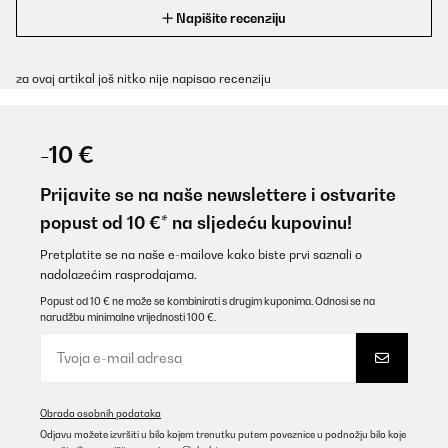
Napišite recenziju
za ovaj artikal još nitko nije napisao recenziju
-10 €
Prijavite se na naše newslettere i ostvarite
popust od 10 €* na sljedeću kupovinu!
Pretplatite se na naše e-mailove kako biste prvi saznali o
nadolazećim rasprodajama.
Popust od 10 € ne može se kombinirati s drugim kuponima. Odnosi se na
narudžbu minimalne vrijednosti 100 €.
Obrada osobnih podataka
Odjavu možete izvršiti u bilo kojem trenutku putem poveznice u podnožju bilo koje