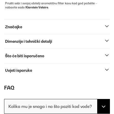
Priušti sebi i svojoj obitelji aromatičnu filter kavu kad god poželite –
nabavite sada
Klarstein Velaire
.
Značajke
Dimenzije i tehnički detalji
Što će biti isporučeno
Uvjeti isporuke
FAQ
Kolika mu je snaga i na što paziti kod vode?