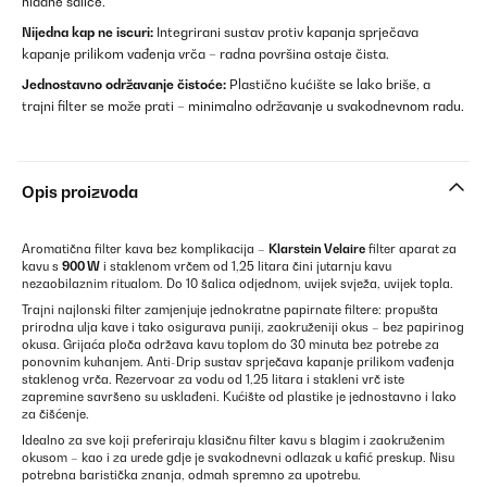
hladne šalice.
Nijedna kap ne iscuri:
Integrirani sustav protiv kapanja sprječava
kapanje prilikom vađenja vrča – radna površina ostaje čista.
Jednostavno održavanje čistoće:
Plastično kućište se lako briše, a
trajni filter se može prati – minimalno održavanje u svakodnevnom radu.
Opis proizvoda
Aromatična filter kava bez komplikacija –
Klarstein Velaire
filter aparat za
kavu s
900 W
i staklenom vrčem od 1,25 litara čini jutarnju kavu
nezaobilaznim ritualom. Do 10 šalica odjednom, uvijek svježa, uvijek topla.
Trajni najlonski filter zamjenjuje jednokratne papirnate filtere: propušta
prirodna ulja kave i tako osigurava puniji, zaokruženiji okus – bez papirinog
okusa. Grijaća ploča održava kavu toplom do 30 minuta bez potrebe za
ponovnim kuhanjem. Anti-Drip sustav sprječava kapanje prilikom vađenja
staklenog vrča. Rezervoar za vodu od 1,25 litara i stakleni vrč iste
zapremine savršeno su usklađeni. Kućište od plastike je jednostavno i lako
za čišćenje.
Idealno za sve koji preferiraju klasičnu filter kavu s blagim i zaokruženim
okusom – kao i za urede gdje je svakodnevni odlazak u kafić preskup. Nisu
potrebna baristička znanja, odmah spremno za upotrebu.