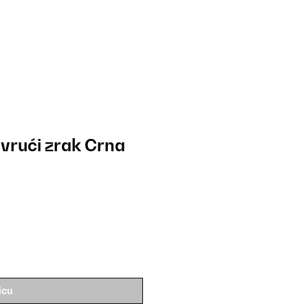
 vrući zrak Crna
icu