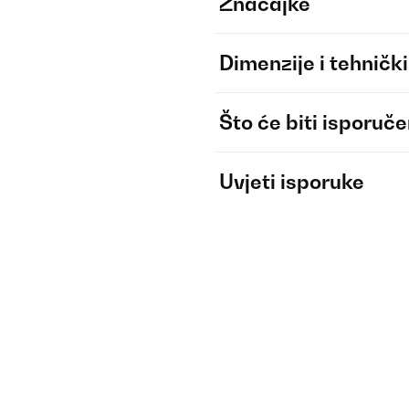
Značajke
Dimenzije i tehnički
Što će biti isporuč
Uvjeti isporuke