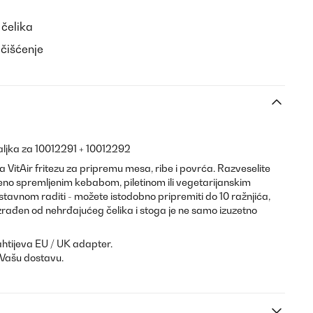
 čelika
 čišćenje
taljka za 10012291 + 10012292
za VitAir fritezu za pripremu mesa, ribe i povrća. Razveselite
ršeno spremljenim kebabom, piletinom ili vegetarijanskim
stavnom raditi - možete istodobno pripremiti do 10 ražnjića,
e izrađen od nehrđajućeg čelika i stoga je ne samo izuzetno
htijeva EU / UK adapter.
 Vašu dostavu.