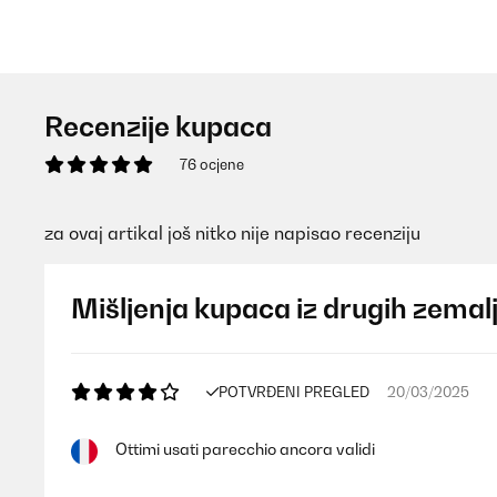
Recenzije kupaca
76 ocjene
za ovaj artikal još nitko nije napisao recenziju
Mišljenja kupaca iz drugih zemal
POTVRĐENI PREGLED
20/03/2025
Ottimi usati parecchio ancora validi