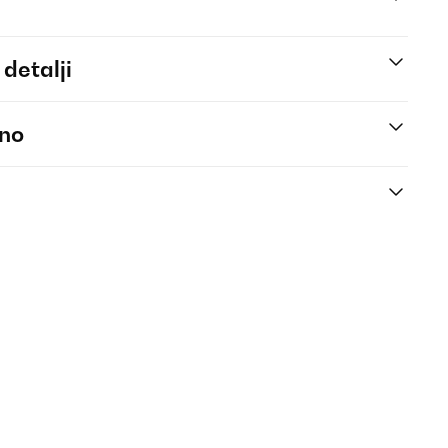
 detalji
eno