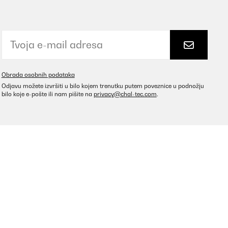
Prevedi
Obrada osobnih podataka
Odjavu možete izvršiti u bilo kojem trenutku putem poveznice u podnožju
bilo koje e-pošte ili nam pišite na
privacy@chal-tec.com
.
Prevedi
ch verglichen ... und Superersatz hiermit gefunden.