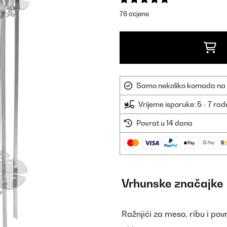
76 ocjene
Samo nekoliko komada na sk
Vrijeme isporuke: 5 - 7 ra
Povrat u 14 dana
Vrhunske značajke
Ražnjići za meso, ribu i pov