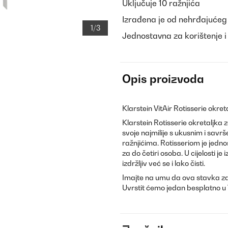
Uključuje 10 ražnjića
Izrađena je od nehrđajućeg
1/3
Jednostavna za korištenje i
Opis proizvoda
Klarstein VitAir Rotisserie okre
Klarstein Rotisserie okretaljka 
svoje najmilije s ukusnim i sav
ražnjićima. Rotisseriom je jedno
za do četiri osoba. U cijelosti j
izdržljiv već se i lako čisti.
Imajte na umu da ova stavka za
Uvrstit ćemo jedan besplatno u