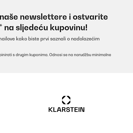
 naše newslettere i ostvarite
t es öfter beib uns Spieße.
* na sljedeću kupovinu!
mailove kako biste prvi saznali o nadolazećim
inirati s drugim kuponima. Odnosi se na narudžbu minimalne
 qualità prezzo
us der Werbung bekommen. Leider fehlten hier die Spieße, aber Bildli