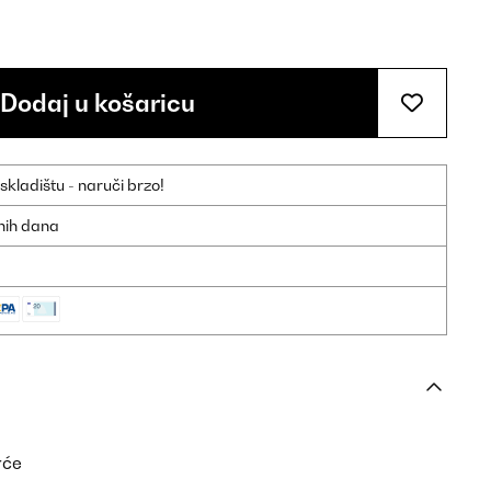
Dodaj u košaricu
ladištu - naruči brzo!
dnih dana
rće