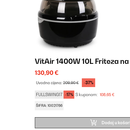
VitAir 1400W 10L Friteza na
130,90 €
-37%
Uvodna cijena:
209,90 €
FULLSWING17
-17%
S kuponom:
108,65 €
ŠIFRA: 10021766
Dodaj u košar