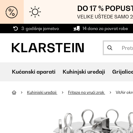
DO 17 % POPUS
VELIKE UŠTEDE SAMO 2
3-godišnje jamstvo
14 dana za povrat robe
Kućanski aparati
Kuhinjski uređaji
Grijalic
Kuhinjski uređaji
Friteze na vrući zrak
VitAir okr