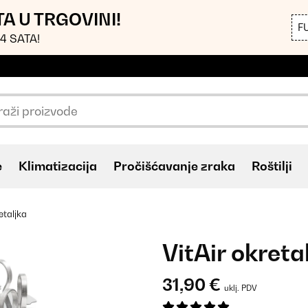
TA U TRGOVINI!
F
4 SATA!
e
Klimatizacija
Pročišćavanje zraka
Roštilji
etaljka
VitAir okreta
31,90 €
uklj. PDV