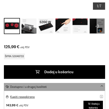
1/7
+2
125,99 €
uklj. PDV
ŠIFRA: 53046733
Dodaj u košaricu
Dostupno i u drugoj kvaliteti
Kupiti raspakirano
Dodaj u
143,99 €
uklj. PDV
košaricu