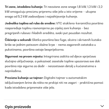
Tri zone, istodobno kuhanje:
Tri neovisne zone snage 1,8 kW, 1,2 kW i 2,2
kW omogućuju preciznu pripremu više jela u isto vrijeme – ukupna
snaga od 5,2 kW zadovoljava i najzahtjevnije kuhanje.
Jednolika toplina od ruba do sredine:
VTC stakleno-keramička površina
raspoređuje toplinu ravnomjerno po cijeloj zoni kuhanja – bez
pregrijanih rubova i hladnih središta, svaki put pouzdan rezultat.
Čišćenje u sekundi:
Glatka površina bez fuga, okvira i skrivenih kutaka
briše se jednim potezom vlažne krpe – nema zagorenih ostataka u
pukotinama, površina ostaje besprijekorna.
Sigurnost na prvom mjestu:
Integrirana zaštita od djece sprječava
slučajno uključivanje, a pokazivač zaostale topline upozorava sve dok
površina nije sigurna za dodir – neizostavan detalj u kućanstvima s
najmlađima.
Precizno kuhanje uz tajmer:
Digitalni tajmer s automatskim
isključivanjem brine da ništa ne prokipi niti ne zagori – praktična pomoć
kada istodobno pripremate više jela.
Opis proizvoda