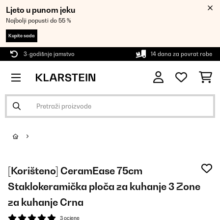
Ljeto u punom jeku
Najbolji popusti do 55 %
Kupite sada
3-godišnje jamstvo
14 dana za povrat robe
[Korišteno] CeramEase 75cm
Staklokeramička ploča za kuhanje 3 Zone
za kuhanje Crna
3 ocjene