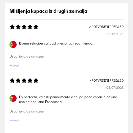
Mišljenja kupaca iz drugih zemalja
POTVRĐENI PREGLED
16/02/2026
Buena relación calidad precio. Lo recomiendo.
Usuario/a de amazon
Prevedi
POTVRĐENI PREGLED
03/07/2025
Es perfecta, va estupendamente y ocupa poco espacio en una
cocina pequeña.Fenomenal.
Usuario/a de amazon
Prevedi