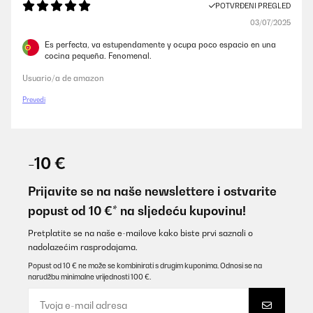
POTVRĐENI PREGLED
03/07/2025
Es perfecta, va estupendamente y ocupa poco espacio en una
cocina pequeña. Fenomenal.
Usuario/a de amazon
Prevedi
-10 €
Prijavite se na naše newslettere i ostvarite
popust od 10 €* na sljedeću kupovinu!
Pretplatite se na naše e-mailove kako biste prvi saznali o
nadolazećim rasprodajama.
Popust od 10 € ne može se kombinirati s drugim kuponima. Odnosi se na
narudžbu minimalne vrijednosti 100 €.