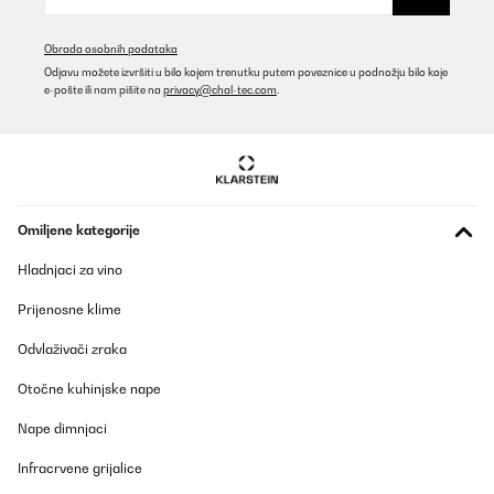
Obrada osobnih podataka
Odjavu možete izvršiti u bilo kojem trenutku putem poveznice u podnožju bilo koje
e-pošte ili nam pišite na
privacy@chal-tec.com
.
Omiljene kategorije
Hladnjaci za vino
Prijenosne klime
Odvlaživači zraka
Otočne kuhinjske nape
Nape dimnjaci
Infracrvene grijalice