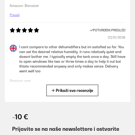
Amazon-Benutzer
Prevedi
POTVRĐENI PREGLED
02/01/2026
I cant compare to other dehumidifiers but im satisfied so far. You
can set the desired relative humidity, it runs relatively quiet and
doesnt bother me. I typically empty the tank once a day. Still have
to open windows like two or three times a day to help it out but
thtats recommended anyway and only makes sense. Delivery
went well too
Amazon user
Prikaži sve recenzije
Prevedi
POTVRĐENI PREGLED
05/12/2025
-10 €
Echt tolles Gerät, das hält was es verspricht.
Prijavite se na naše newslettere i ostvarite