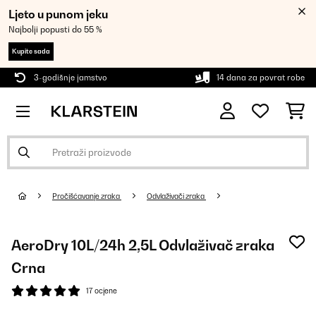
Ljeto u punom jeku
Najbolji popusti do 55 %
Kupite sada
3-godišnje jamstvo
14 dana za povrat robe
Pročišćavanje zraka
Odvlaživači zraka
AeroDry 10L/24h 2,5L Odvlaživač zraka
Crna
17 ocjene