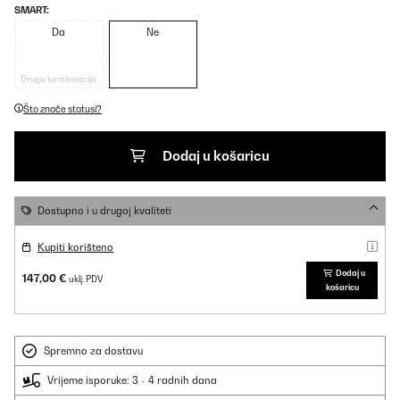
SMART:
Da
Ne
Druga kombinacija
Što znače statusi?
Dodaj u košaricu
Dostupno i u drugoj kvaliteti
Kupiti korišteno
Dodaj u
147,00 €
uklj. PDV
košaricu
Spremno za dostavu
Vrijeme isporuke: 3 - 4 radnih dana