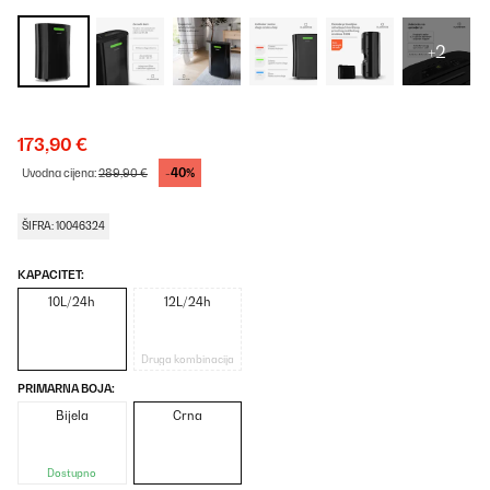
+2
173,90 €
-40%
Uvodna cijena:
289,90 €
ŠIFRA: 10046324
KAPACITET:
10L/24h
12L/24h
Druga kombinacija
PRIMARNA BOJA:
Bijela
Crna
Dostupno