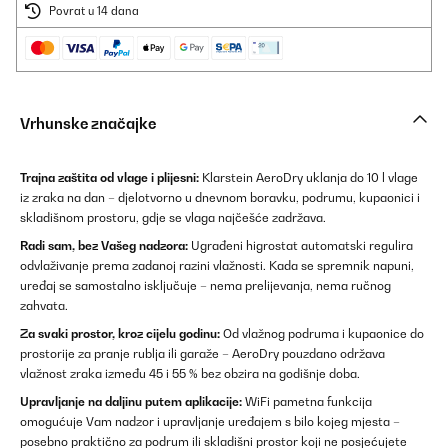
Povrat u 14 dana
Vrhunske značajke
Trajna zaštita od vlage i plijesni:
Klarstein AeroDry uklanja do 10 l vlage
iz zraka na dan – djelotvorno u dnevnom boravku, podrumu, kupaonici i
skladišnom prostoru, gdje se vlaga najčešće zadržava.
Radi sam, bez Vašeg nadzora:
Ugrađeni higrostat automatski regulira
odvlaživanje prema zadanoj razini vlažnosti. Kada se spremnik napuni,
uređaj se samostalno isključuje – nema prelijevanja, nema ručnog
zahvata.
Za svaki prostor, kroz cijelu godinu:
Od vlažnog podruma i kupaonice do
prostorije za pranje rublja ili garaže – AeroDry pouzdano održava
vlažnost zraka između 45 i 55 % bez obzira na godišnje doba.
Upravljanje na daljinu putem aplikacije:
WiFi pametna funkcija
omogućuje Vam nadzor i upravljanje uređajem s bilo kojeg mjesta –
posebno praktično za podrum ili skladišni prostor koji ne posjećujete