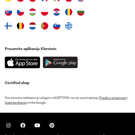
vorgesehenen Öffnung, sondern bei starker Neigung auch aus
den Schlitzen seitlich der Abdeckung rauslaufen kann. Aber bei
normalem Kippen läuft das Wasser geregelt aus. Ansprechendes
Design für in die Wohnung. Nicht zu schwer und doch
Leistungsfähig, ich konnte es problemlos zwischen Keller und
Wohnung hin und her tragen.Werde mir jetzt für meinen zweiten
Problemkeller ein zweites Gerät zulegen.Manchmal verstehe ich
nur noch nicht, warum es bei höherer Luftfeuchtigkeit aber NICHT
vollem Tank aufhört zu arbeiten, aber da werde ich bei meinen
ganzen Skills noch drauf kommen.
Preuzmite aplikaciju Klarstein
Amazon-Benutzer
Prevedi
POTVRĐENI PREGLED
Certified shop
25/07/2025
Funktioniert sehr gut, läuft seit 2 Jahren tadellos
Ova stranica zaštićena je uslugom reCAPTCHA i na nju se primjenjuju
Pravila o privatnosti
i
Uvjeti korištenja
tvrtke Google.
Amazon-Benutzer
Prevedi
POTVRĐENI PREGLED