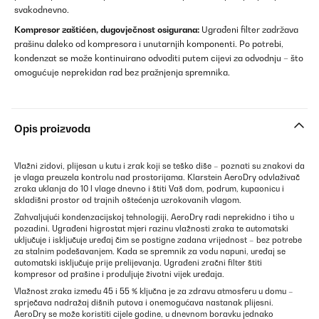
svakodnevno.
Kompresor zaštićen, dugovječnost osigurana:
Ugrađeni filter zadržava
prašinu daleko od kompresora i unutarnjih komponenti. Po potrebi,
kondenzat se može kontinuirano odvoditi putem cijevi za odvodnju – što
omogućuje neprekidan rad bez pražnjenja spremnika.
Opis proizvoda
Vlažni zidovi, plijesan u kutu i zrak koji se teško diše – poznati su znakovi da
je vlaga preuzela kontrolu nad prostorijama. Klarstein AeroDry odvlaživač
zraka uklanja do 10 l vlage dnevno i štiti Vaš dom, podrum, kupaonicu i
skladišni prostor od trajnih oštećenja uzrokovanih vlagom.
Zahvaljujući kondenzacijskoj tehnologiji, AeroDry radi neprekidno i tiho u
pozadini. Ugrađeni higrostat mjeri razinu vlažnosti zraka te automatski
uključuje i isključuje uređaj čim se postigne zadana vrijednost – bez potrebe
za stalnim podešavanjem. Kada se spremnik za vodu napuni, uređaj se
automatski isključuje prije prelijevanja. Ugrađeni zračni filter štiti
kompresor od prašine i produljuje životni vijek uređaja.
Vlažnost zraka između 45 i 55 % ključna je za zdravu atmosferu u domu –
sprječava nadražaj dišnih putova i onemogućava nastanak plijesni.
AeroDry se može koristiti cijele godine, u dnevnom boravku jednako