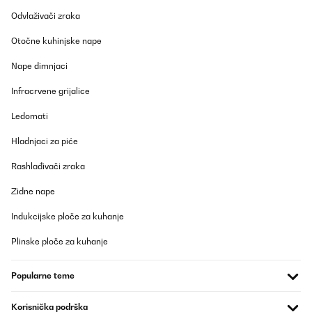
POTVRĐENI PREGLED
Odvlaživači zraka
20/10/2025
Otočne kuhinjske nape
Le produit est silencieux, programmable et efficace, très bon
rapport qualité prix !
Nape dimnjaci
Utilisateur d'Amazon
Infracrvene grijalice
Prevedi
Ledomati
Hladnjaci za piće
POTVRĐENI PREGLED
19/10/2025
Rashlađivači zraka
Tolles Gerät.Holt viel Wasser raus und macht es er soll:)
Zidne nape
Amazon-Benutzer
Indukcijske ploče za kuhanje
Prevedi
Plinske ploče za kuhanje
POTVRĐENI PREGLED
Popularne teme
14/10/2025
Korisnička podrška
Ich bin wirklich begeistert von diesem Luftentfeuchter. Er