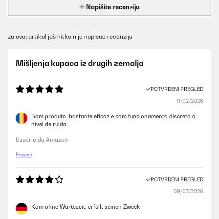
Napišite recenziju
za ovaj artikal još nitko nije napisao recenziju
Mišljenja kupaca iz drugih zemalja
POTVRĐENI PREGLED
11/02/2026
Bom produto, bastante eficaz e com funcionamento discreto a
nível de ruído.
Usuário da Amazon
Prevedi
POTVRĐENI PREGLED
09/02/2026
Kam ohne Wartezeit, erfüllt seinen Zweck