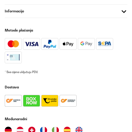
entfeuchtet die Luft unglaublich schnell und zuverlässig. Schon
nach kurzer Zeit merkt man deutlich, wie viel trockener und
Informacije
angenehmer das Raumklima wird. Auch die Bedienung ist einfach
und durchdacht, alles funktioniert so, wie es soll.Besonders
positiv finde ich die Smart-Funktionen über die App. Die
Verbindung war schnell eingerichtet und ich kann das Gerät
Metode plaćanja
problemlos über Siri auf iOS steuern.Ebenso ist es kinderleicht
Automationen einzurichten. Das funktioniert wirklich einwandfrei
und macht die Nutzung noch komfortabler.Einziger kleiner
Kritikpunkt: Der Geräuschpegel ist mit gemessenen 48dB etwas
höher als die angegebenen 39 dB. Für mich ist das aber völlig in
Ordnung, da die Leistung überzeugt.Insgesamt ein tolles Gerät,
das hält, was es verspricht, klare Kaufempfehlung!
Amazon-Benutzer
* Sve cijene uključuju PDV.
Prevedi
Dostava
POTVRĐENI PREGLED
19/09/2025
Saugt schnell Feuchtigkeit ab, ich kann im Extremfall mind einmal
pro Tag den Behälter leeren. Danach spürt man sogar an der Luft
Međunarodni
den Unterschied. Lässt sich prima per App oder auch manuell
steuern. Leichte Handhabung, nur beim entleeren muss man
leider darauf achten, dass das Wasser nicht nur beim dafür