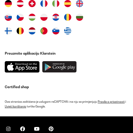
Amazon-Benutzer
Prevedi
POTVRĐENI PREGLED
02/12/2024
Piccola, funzionale e anche silenziosa. Ottima prestazione e
abbastanza silenziosa. Per chi ha problemi di spazio una scelta
Preuzmite aplikaciju Klarstein
obbligata ;)
Utente Amazon
Prevedi
Certified shop
POTVRĐENI PREGLED
12/11/2024
Ova stranica zaštićena je uslugom reCAPTCHA i na nju se primjenjuju
Pravila o privatnosti
i
Un lavavajillas.muy bomito con un diseño moderno,acorde con
Uvjeti korištenja
tvrtke Google.
mi cocina,color antracita,limpia muy bien ,ideal por su tamaño
para dos personas o incluso tres,nivel de ruido muy bien y otra
cosa destacar que encima de mi encimera no se mueve no ha
sido necesario anclarlo,un 10 para este producto ,buena compra
volveré a repetir,