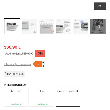
1/9
+4
336,90 €
-37%
Uvodna cijena:
539,90 €
Informacije o proizvodu
ŠIFRA: 10028325
PRIMARNA BOJA:
Antracit
Crna
Srebrna metalik
Dostupno
Dostupno