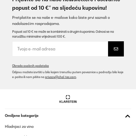
ist echt mega, robust und einfach zu bedienen. Keine unnötigen
popust od 10 €* na sljedeću kupovinu!
Funktionen.
Amazon-Benutzer
Pretplatite se na naše e-mailove kako biste prvi saznali o
nadolazećim rasprodajama.
Prevedi
Popust od 10 € ne može se kombinirati s drugim kuponima. Odnosi se na
narudžbu minimalne vrijednosti 100 €.
POTVRĐENI PREGLED
11/08/2025
El producto es muy bueno....
Obrada osobnih podataka
Usuario/a de amazon
Odjavu možete izvršiti u bilo kojem trenutku putem poveznice u podnožju bilo koje
e-pošte ili nam pišite na
privacy@chal-tec.com
.
Prevedi
POTVRĐENI PREGLED
17/07/2025
Top
Omiljene kategorije
Hladnjaci za vino
Amazon user
Prevedi