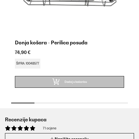
Donja košara - Perilica posuđa
La
74,90 €
9,
ŠIFRA: 10048577
ŠI
Dodaj u košaricu
Recenzije kupaca
71 ocjene