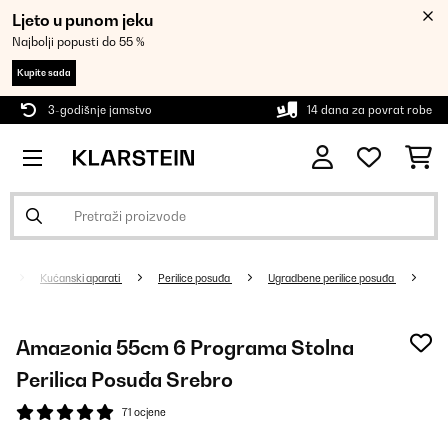
Ljeto u punom jeku
Najbolji popusti do 55 %
Kupite sada
3-godišnje jamstvo
14 dana za povrat robe
Kućanski aparati
Perilice posuđa
Ugradbene perilice posuđa
Amazonia 55cm 6 Programa Stolna
Perilica Posuđa Srebro
71 ocjene