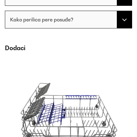
Kako perilica pere posuđe?
Dodaci