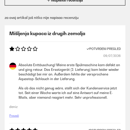
Napišite recenziju
za ovaj artikal još nitko nije napisao recenziju
Mišljenja kupaca iz drugih zemalja
POTVRĐENI PREGLED
09/07/2026
Absolute Enttäuschung! Meine erste Spülmaschine kam defekt an
und ging retour. Das Ersatzgerät (2. Lieferung) kam leider wieder
beschädigt bei mir an. Außerdem fehlte der versprochene
Aquastop-Schlauch in der Lieferung.
Als ob das nicht genug wäre, stellt sich der Kundenservice jetzt
tot. Seit einer Woche warte ich auf eine Antwort auf meine E-
Mails, aber niemand reagiert mehr. Sehr unprofessionell.
deniz
Prevedi