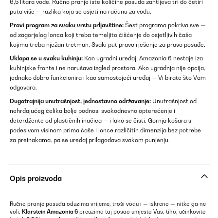
6,5 litara vode. Ručno pranje iste količine posuđa zahtijeva tri do četiri
puta više — razlika koja se osjeti na računu za vodu.
Pravi program za svaku vrstu prljavštine:
Šest programa pokriva sve —
od zagorjelog lonca koji treba temeljito čišćenje do osjetljivih čaša
kojima treba nježan tretman. Svaki put pravo rješenje za pravo posuđe.
Uklapa se u svaku kuhinju:
Kao ugradni uređaj, Amazonia 6 nestaje iza
kuhinjske fronte i ne narušava izgled prostora. Ako ugradnja nije opcija,
jednako dobro funkcionira i kao samostojeći uređaj — Vi birate što Vam
odgovara.
Dugotrajnija unutrašnjost, jednostavno održavanje:
Unutrašnjost od
nehrđajućeg čelika bolje podnosi svakodnevno opterećenje i
deterdžente od plastičnih inačica — i lako se čisti. Gornja košara s
podesivom visinom prima čaše i lonce različitih dimenzija bez potrebe
za preinakama, pa se uređaj prilagođava svakom punjenju.
Opis proizvoda
Ručno pranje posuđa oduzima vrijeme, troši vodu i — iskreno — nitko ga ne
voli.
Klarstein Amazonia 6
preuzima taj posao umjesto Vas: tiho, učinkovito