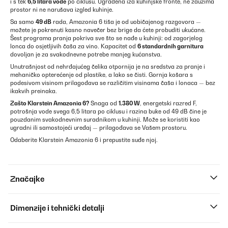
i s tek
6,5 litara vode
po ciklusu. Ugrađena iza kuhinjske fronte, ne zauzima
prostor ni ne narušava izgled kuhinje.
Sa samo
49 dB
rada, Amazonia 6 tiša je od uobičajenog razgovora —
možete je pokrenuti kasno navečer bez brige da ćete probuditi ukućane.
Šest programa pranja pokriva sve što se nađe u kuhinji: od zagorjelog
lonca do osjetljivih čaša za vino. Kapacitet od
6 standardnih garnitura
dovoljan je za svakodnevne potrebe manjeg kućanstva.
Unutrašnjost od nehrđajućeg čelika otpornija je na sredstva za pranje i
mehaničko opterećenje od plastike, a lako se čisti. Gornja košara s
podesivom visinom prilagođava se različitim visinama čaša i lonaca — bez
ikakvih preinaka.
Zašto Klarstein Amazonia 6?
Snaga od
1.380 W
, energetski razred F,
potrošnja vode svega 6,5 litara po ciklusu i razina buke od 49 dB čine je
pouzdanim svakodnevnim suradnikom u kuhinji. Može se koristiti kao
ugradni ili samostojeći uređaj — prilagođava se Vašem prostoru.
Odaberite Klarstein Amazonia 6 i prepustite suđe njoj.
Značajke
Dimenzije i tehnički detalji