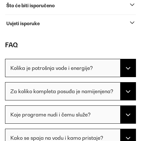
Što će biti isporučeno
Uvjeti isporuke
FAQ
Kolika je potrošnja vode i energije?
Za koliko kompleta posuđa je namijenjena?
Koje programe nudi i čemu služe?
Kako se spaja na vodu i kamo pristaje?