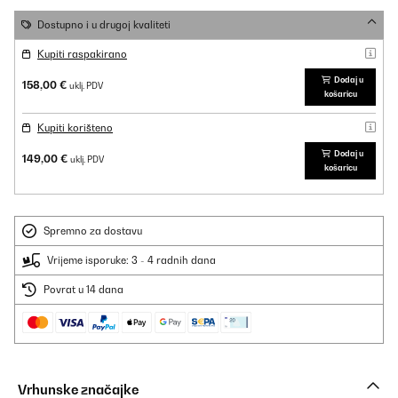
Dostupno i u drugoj kvaliteti
Kupiti raspakirano
Dodaj u
158,00 €
uklj. PDV
košaricu
Kupiti korišteno
Dodaj u
149,00 €
uklj. PDV
košaricu
Spremno za dostavu
Vrijeme isporuke: 3 - 4 radnih dana
Povrat u 14 dana
Vrhunske značajke