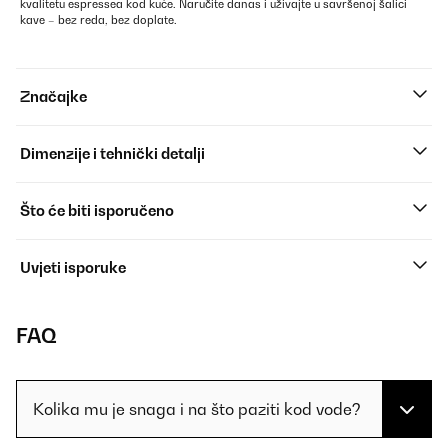
kvalitetu espressea kod kuće. Naručite danas i uživajte u savršenoj šalici
kave – bez reda, bez doplate.
Značajke
Dimenzije i tehnički detalji
Što će biti isporučeno
Uvjeti isporuke
FAQ
Kolika mu je snaga i na što paziti kod vode?