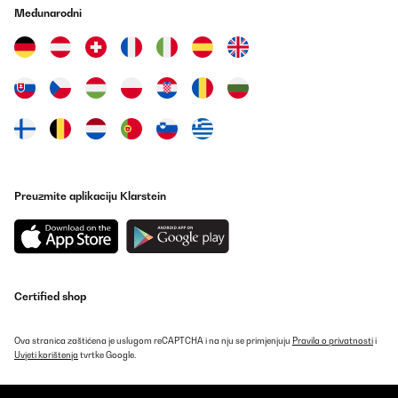
nicht gar so teuer ist.
Međunarodni
Amazon-Benutzer
Prevedi
POTVRĐENI PREGLED
09/08/2025
Excellent coffee machine makes fantastic coffee, very easy to
use, doesn’t take up a lot of space, so good I have it in both
colours
Preuzmite aplikaciju Klarstein
Amazon user
Prevedi
POTVRĐENI PREGLED
Certified shop
09/08/2025
Excellent coffee machine makes fantastic coffee, very easy to
Ova stranica zaštićena je uslugom reCAPTCHA i na nju se primjenjuju
Pravila o privatnosti
i
use, doesn't take up a lot of space, so good I have it in both
Uvjeti korištenja
tvrtke Google.
colours
Amazon user