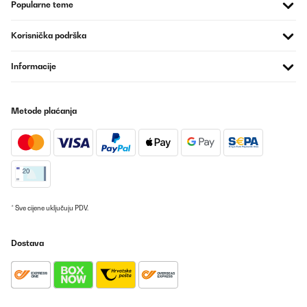
una tecnologia di infusione a pompa che garantisce
Popularne teme
un'estrazione ottimale del caffè, mentre il sistema di
riscaldamento rapido garantisce che il caffè sia sempre caldo e
fresco. Ho trovato la macchina molto facile da pulire e
Korisnička podrška
manutenere, grazie al design intuitivo e alle parti smontabili.
Inoltre, la macchina è anche molto silenziosa e non produce
Informacije
vibrazioni fastidiose. Sono molto soddisfatto di questo acquisto
e lo consiglio a chiunque cerchi una macchina per caffè di alta
qualità e facile da utilizzare. La macchina è anche compatibile
con capsule di caffè e ha una capacità di acqua di 1,8 litri, inoltre
Metode plaćanja
ha un serbatoio da 500ml x latte molto comodo da utilizzare
quindi è perfetta per uso domestico o ufficio. consigliatissima
Utente Amazon
Prevedi
POTVRĐENI PREGLED
* Sve cijene uključuju PDV.
01/09/2025
Ich muss ehrlich sagen hab die Kaffeemaschine bestellt,
Dostava
ausgetestet die ist mal der absolute Renner. Man spart echt viel
Kaffe als herkömmliche Filter Kaffeemaschine. Schmeckt echt
super wie beim Italiener, 2 mal Kaffee nach gesetzt für Pott Kaffe,
mit schluck Milch wirklich kräftig. Kann mich nicht beklagen.
Frühs nach dem Aufstehen kurz vor der Arbeit zum munter
werden Pott Kaffee. Freue mich schon. Auch noch top Preis was