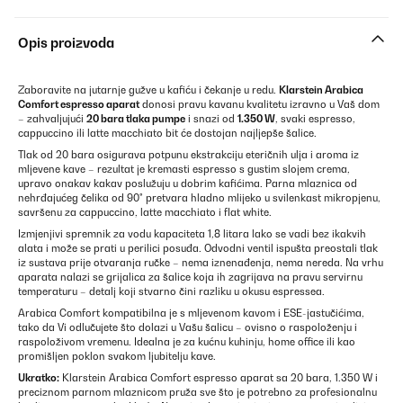
Opis proizvoda
Zaboravite na jutarnje gužve u kafiću i čekanje u redu.
Klarstein Arabica
Comfort espresso aparat
donosi pravu kavanu kvalitetu izravno u Vaš dom
– zahvaljujući
20 bara tlaka pumpe
i snazi od
1.350 W
, svaki espresso,
cappuccino ili latte macchiato bit će dostojan najljepše šalice.
Tlak od 20 bara osigurava potpunu ekstrakciju eteričnih ulja i aroma iz
mljevene kave – rezultat je kremasti espresso s gustim slojem crema,
upravo onakav kakav poslužuju u dobrim kafićima. Parna mlaznica od
nehrđajućeg čelika od 90° pretvara hladno mlijeko u svilenkast mikropjenu,
savršenu za cappuccino, latte macchiato i flat white.
Izmjenjivi spremnik za vodu kapaciteta 1,8 litara lako se vadi bez ikakvih
alata i može se prati u perilici posuđa. Odvodni ventil ispušta preostali tlak
iz sustava prije otvaranja ručke – nema iznenađenja, nema nereda. Na vrhu
aparata nalazi se grijalica za šalice koja ih zagrijava na pravu servirnu
temperaturu – detalj koji stvarno čini razliku u okusu espressea.
Arabica Comfort kompatibilna je s mljevenom kavom i ESE-jastučićima,
tako da Vi odlučujete što dolazi u Vašu šalicu – ovisno o raspoloženju i
raspoloživom vremenu. Idealna je za kućnu kuhinju, home office ili kao
promišljen poklon svakom ljubitelju kave.
Ukratko:
Klarstein Arabica Comfort espresso aparat sa 20 bara, 1.350 W i
preciznom parnom mlaznicom pruža sve što je potrebno za profesionalnu