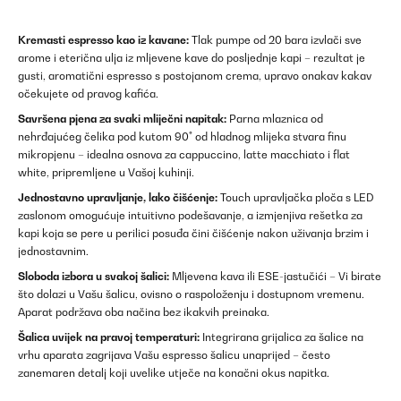
Kremasti espresso kao iz kavane:
Tlak pumpe od 20 bara izvlači sve
arome i eterična ulja iz mljevene kave do posljednje kapi – rezultat je
gusti, aromatični espresso s postojanom crema, upravo onakav kakav
očekujete od pravog kafića.
Savršena pjena za svaki mliječni napitak:
Parna mlaznica od
nehrđajućeg čelika pod kutom 90° od hladnog mlijeka stvara finu
mikropjenu – idealna osnova za cappuccino, latte macchiato i flat
white, pripremljene u Vašoj kuhinji.
Jednostavno upravljanje, lako čišćenje:
Touch upravljačka ploča s LED
zaslonom omogućuje intuitivno podešavanje, a izmjenjiva rešetka za
kapi koja se pere u perilici posuđa čini čišćenje nakon uživanja brzim i
jednostavnim.
Sloboda izbora u svakoj šalici:
Mljevena kava ili ESE-jastučići – Vi birate
što dolazi u Vašu šalicu, ovisno o raspoloženju i dostupnom vremenu.
Aparat podržava oba načina bez ikakvih preinaka.
Šalica uvijek na pravoj temperaturi:
Integrirana grijalica za šalice na
vrhu aparata zagrijava Vašu espresso šalicu unaprijed – često
zanemaren detalj koji uvelike utječe na konačni okus napitka.