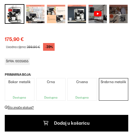
+3
175,90 €
-39%
Uvodna cijena:
289,90 €
ŠIFRA: 10035655
PRIMARNA BOJA:
Bakar metalik
Crna
Crvena
Srebrna metalik
Dostupno
Dostupno
Dostupno
Što znače statusi?
Dodaj u košaricu