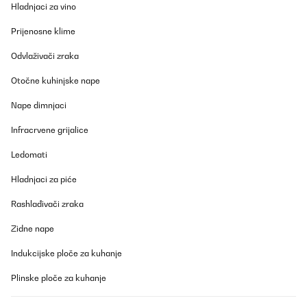
Hladnjaci za vino
vielen Dank für Ihre freundliche Bewertung und dass Sie sich für
unsere Kaffeemaschine entschieden haben. Wir freuen uns sehr,
dass Ihnen der Cappuccino und das Gesamterlebnis gefallen.
Prijenosne klime
Zu Ihrer Frage zum Tassenwärmer: Dieser funktioniert nur, wenn
Odvlaživači zraka
die Kaffeemaschine eingeschaltet ist. Sobald die Maschine mit
Strom versorgt wird, heizt sich der Tassenwärmer allmählich auf,
Otočne kuhinjske nape
um Ihre Tassen auf einer optimalen Serviertemperatur zu halten.
Nape dimnjaci
Wir freuen uns über Ihr Feedback und hoffen, dass Sie weiterhin
Ihre Kaffeemomente genießen.
Infracrvene grijalice
Ihr Klarstein-Team
_______________________________
Ledomati
Achilles
Hladnjaci za piće
Prevedi
Rashlađivači zraka
POTVRĐENI PREGLED
Zidne nape
22/09/2025
Indukcijske ploče za kuhanje
La KLARSTEIN Arabica Comfort è stata un acquisto fantastico
per la mia cucina. Questa macchina per caffè è incredibilmente
Plinske ploče za kuhanje
facile da utilizzare e produce un caffè di alta qualità, con dei
cappuccini ottimi e cremosi/schiumosi.La macchina è dotata di