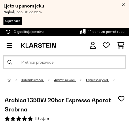
Ljeto u punom jeku
Najbolji popusti do 55 %
Kupite sada
3-godišnje jamstvo
14 dana za povrat robe
Kuhinjski uređaji
Aparati za kavu
Espresso aparat
Arabica 1350W 20bar Espresso Aparat
Srebrna
113 ocjene