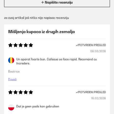
Napišite recenziju
za ovaj artikal još nitko nije napisao recenziju
Mišljenja kupaca iz drugih zemalja
POTVRĐENI PREGLED
08/03/2026
Un aparat foarte bun. Cafeaua se face rapid. Recomand cu
încredere.
Beatrice
Prevedi
POTVRĐENI PREGLED
16/02/2026
Dat je geen pads kan gebruiken