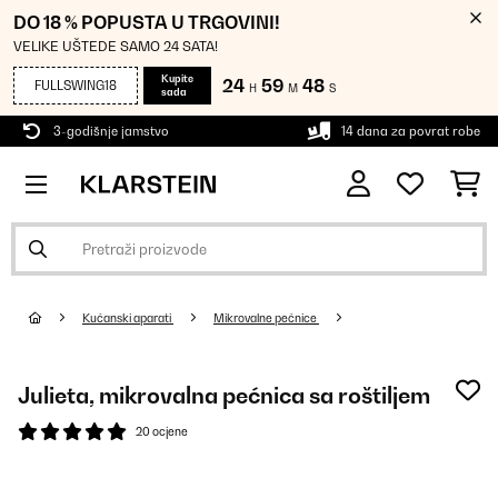
DO 18 % POPUSTA U TRGOVINI!
VELIKE UŠTEDE SAMO 24 SATA!
Kupite
24
59
48
FULLSWING18
H
M
S
sada
3-godišnje jamstvo
14 dana za povrat robe
Kućanski aparati
Mikrovalne pećnice
Julieta, mikrovalna pećnica sa roštiljem
20 ocjene