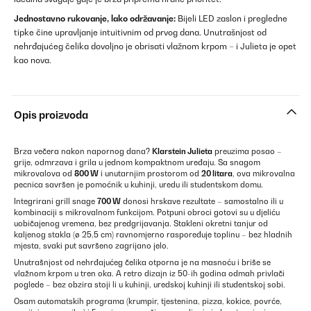
Jednostavno rukovanje, lako održavanje:
Bijeli LED zaslon i pregledne
tipke čine upravljanje intuitivnim od prvog dana. Unutrašnjost od
nehrđajućeg čelika dovoljno je obrisati vlažnom krpom – i Julieta je opet
kao nova.
Opis proizvoda
Brza večera nakon napornog dana?
Klarstein Julieta
preuzima posao –
grije, odmrzava i grila u jednom kompaktnom uređaju. Sa snagom
mikrovalova od
800 W
i unutarnjim prostorom od
20 litara
, ova mikrovalna
pecnica savršen je pomoćnik u kuhinji, uredu ili studentskom domu.
Integrirani grill snage
700 W
donosi hrskave rezultate – samostalno ili u
kombinaciji s mikrovalnom funkcijom. Potpuni obroci gotovi su u djeliću
uobičajenog vremena, bez predgrijavanja. Stakleni okretni tanjur od
kaljenog stakla (ø 25,5 cm) ravnomjerno raspoređuje toplinu – bez hladnih
mjesta, svaki put savršeno zagrijano jelo.
Unutrašnjost od nehrđajućeg čelika otporna je na masnoću i briše se
vlažnom krpom u tren oka. A retro dizajn iz 50-ih godina odmah privlači
poglede – bez obzira stoji li u kuhinji, uredskoj kuhinji ili studentskoj sobi.
Osam automatskih programa (krumpir, tjestenina, pizza, kokice, povrće,