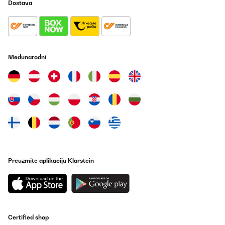
Dostava
POTVRĐENI PREGLED
04/12/2024
Wirklich ein Hingucker, das Gerät - wir sind sehr zufrieden und
können die Mikrowelle nur wärmstens empfehlen - toller Retro
Međunarodni
Style, anstandslos macht sie ihre Arbeit:)
Amazon-Benutzer
Prevedi
POTVRĐENI PREGLED
03/11/2024
Fornetto molto carino stile vintage come richiesto.
Preuzmite aplikaciju Klarstein
Utente Amazon
Prevedi
POTVRĐENI PREGLED
Certified shop
09/09/2024