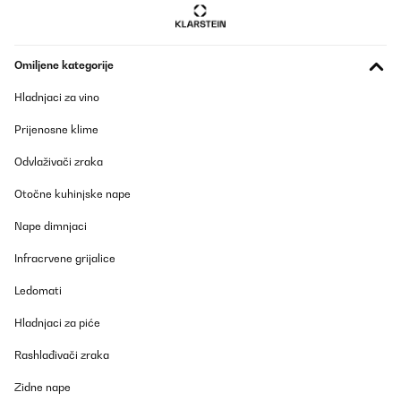
09/06/2025
Sehr zufrieden
Omiljene kategorije
Amazon-Benutzer
Hladnjaci za vino
Prevedi
Prijenosne klime
POTVRĐENI PREGLED
Odvlaživači zraka
27/01/2025
Molto bello esteticamente e funziona bene
Otočne kuhinjske nape
Nape dimnjaci
Utente Amazon
Infracrvene grijalice
Prevedi
Ledomati
POTVRĐENI PREGLED
Hladnjaci za piće
23/12/2024
Steht oben
Rashlađivači zraka
Zidne nape
Amazon-Benutzer