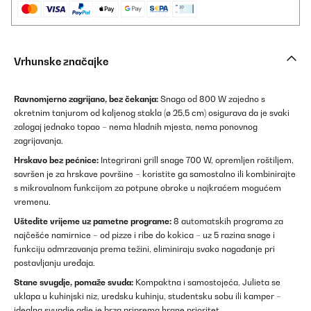
Vrhunske značajke
Ravnomjerno zagrijano, bez čekanja:
Snaga od 800 W zajedno s
okretnim tanjurom od kaljenog stakla (ø 25,5 cm) osigurava da je svaki
zalogaj jednako topao – nema hladnih mjesta, nema ponovnog
zagrijavanja.
Hrskavo bez pećnice:
Integrirani grill snage 700 W, opremljen roštiljem,
savršen je za hrskave površine – koristite ga samostalno ili kombinirajte
s mikrovalnom funkcijom za potpune obroke u najkraćem mogućem
vremenu.
Uštedite vrijeme uz pametne programe:
8 automatskih programa za
najčešće namirnice – od pizze i ribe do kokica – uz 5 razina snage i
funkciju odmrzavanja prema težini, eliminiraju svako nagađanje pri
postavljanju uređaja.
Stane svugdje, pomaže svuda:
Kompaktna i samostojeća, Julieta se
uklapa u kuhinjski niz, uredsku kuhinju, studentsku sobu ili kamper –
idealna svugdje gdje je brza priprema hrane prioritet.