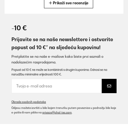
Prikaži sve recenzije
Prevedi
POTVRĐENI PREGLED
28/11/2025
-10 €
Supper gerät rasche Lieferung Zusteller sehr freundlich lieben
Dank
Prijavite se na naše newslettere i ostvarite
popust od 10 €* na sljedeću kupovinu!
Amazon-Benutzer
Prevedi
Pretplatite se na naše e-mailove kako biste prvi saznali o
nadolazećim rasprodajama.
Popust od 10 € ne može se kombinirati s drugim kuponima. Odnosi se na
POTVRĐENI PREGLED
narudžbu minimalne vrijednosti 100 €.
26/11/2025
Wunderschön vom Design und leichte Bedienung. Sehr super
Amazon-Benutzer
Obrada osobnih podataka
Prevedi
Odjavu možete izvršiti u bilo kojem trenutku putem poveznice u podnožju bilo koje
e-pošte ili nam pišite na
privacy@chal-tec.com
.
POTVRĐENI PREGLED