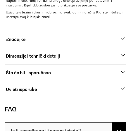
napitci, meso, riba) i 5 razina snage čine upravljanje jednostavnim i
intuitivnim. Bijeli LED zaslon jasno prikazuje sve postavke.
Uživajte u brzim i ukusnim obrocima svaki dan – naručite Klarstein Julieta i
ubrzajte svoj kuhinjski ritual.
Značajke
Dimenzije i tehnički detalji
Što će biti isporučeno
Uvjeti isporuke
FAQ
Je li ugradbena ili samostojeća?