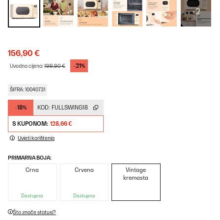
+2
156,90 €
-21%
Uvodna cijena:
199,90 €
ŠIFRA: 10040731
-18%
KOD:
FULLSWING18
S KUPONOM:
128,66 €
Uvjeti korištenja
PRIMARNA BOJA:
Crna
Crvena
Vintage
kremasta
Dostupno
Dostupno
Što znače statusi?