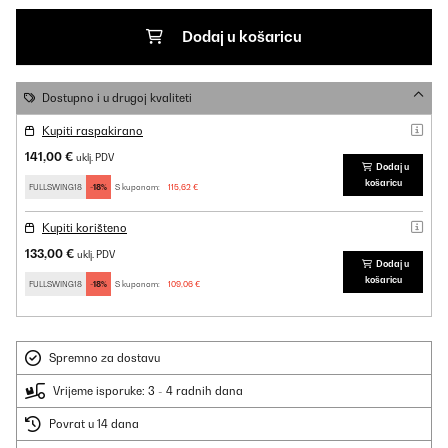
Dodaj u košaricu
Dostupno i u drugoj kvaliteti
Kupiti raspakirano
141,00 €
uklj. PDV
Dodaj u
košaricu
FULLSWING18
-18%
S kuponom:
115,62 €
Kupiti korišteno
133,00 €
uklj. PDV
Dodaj u
košaricu
FULLSWING18
-18%
S kuponom:
109,06 €
Spremno za dostavu
Vrijeme isporuke: 3 - 4 radnih dana
Povrat u 14 dana