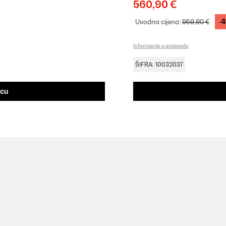
560,90 €
-4
Uvodna cijena:
959,90 €
Informacije o proizvodu
ŠIFRA: 10032037
icu