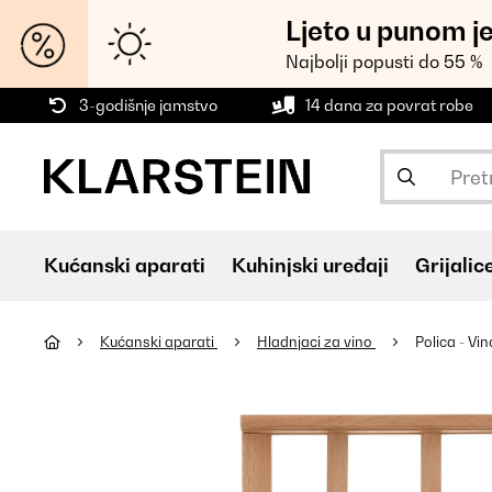
Ljeto u punom j
Najbolji popusti do 55 %
3-godišnje jamstvo
14 dana za povrat robe
Kućanski aparati
Kuhinjski uređaji
Grijalic
Kućanski aparati
Hladnjaci za vino
Polica - Vin