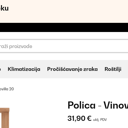
eku
e
Klimatizacija
Pročišćavanje zraka
Roštilji
ovilla 20
Polica - Vinov
31,90 €
uklj. PDV