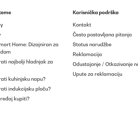
 teme
Korisnička podrška
ay
Kontakt
y
Često postavljana pitanja
Smart Home: Dizajniran za
Status narudžbe
i dom
Reklamacija
ti najbolji hladnjak za
Odustajanje / Otkazivanje 
Upute za reklamaciju
ati kuhinjsku napu?
ati indukcijsku ploču?
uređaj kupiti?