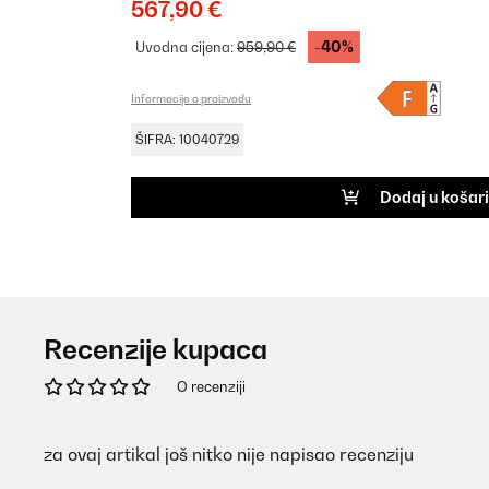
567,90 €
-40%
Uvodna cijena:
959,90 €
Informacije o proizvodu
ŠIFRA: 10040729
Dodaj u košar
Recenzije kupaca
O recenziji
za ovaj artikal još nitko nije napisao recenziju