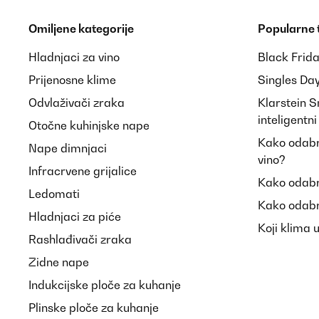
Omiljene kategorije
Popularne
Hladnjaci za vino
Black Frid
Prijenosne klime
Singles Da
Odvlaživači zraka
Klarstein 
inteligentn
Otočne kuhinjske nape
Kako odabra
Nape dimnjaci
vino?
Infracrvene grijalice
Kako odabr
Ledomati
Kako odabr
Hladnjaci za piće
Koji klima 
Rashlađivači zraka
Zidne nape
Indukcijske ploče za kuhanje
Plinske ploče za kuhanje