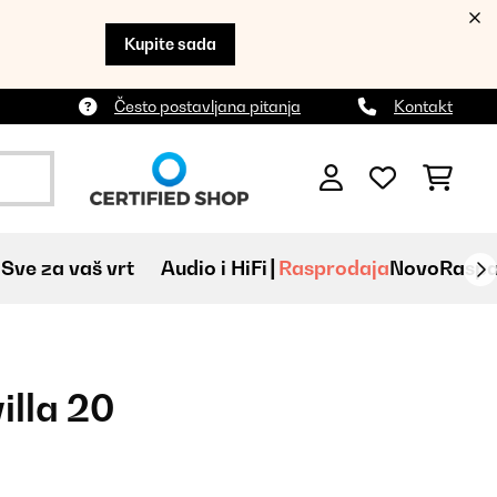
Kupite sada
Često postavljana pitanja
Kontakt
Sve za vaš vrt
Audio i HiFi
Rasprodaja
Novo
Raspa
illa 20