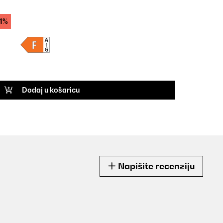
1%
Dodaj u košaricu
Napišite recenziju