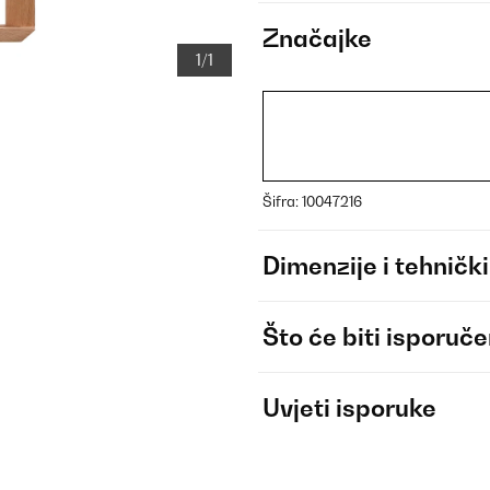
Značajke
1/1
Šifra: 10047216
Dimenzije i tehnički
Što će biti isporuč
Uvjeti isporuke