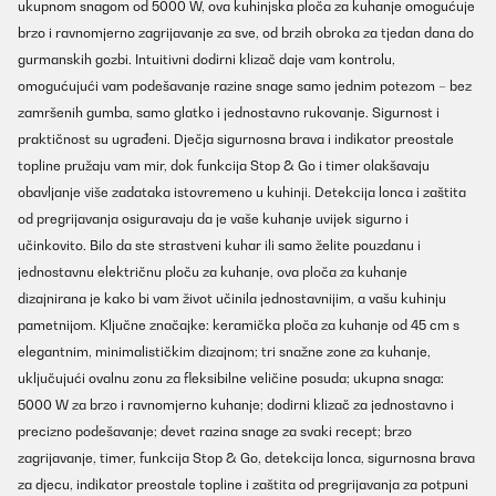
ukupnom snagom od 5000 W, ova kuhinjska ploča za kuhanje omogućuje
brzo i ravnomjerno zagrijavanje za sve, od brzih obroka za tjedan dana do
gurmanskih gozbi. Intuitivni dodirni klizač daje vam kontrolu,
omogućujući vam podešavanje razine snage samo jednim potezom – bez
zamršenih gumba, samo glatko i jednostavno rukovanje. Sigurnost i
praktičnost su ugrađeni. Dječja sigurnosna brava i indikator preostale
topline pružaju vam mir, dok funkcija Stop & Go i timer olakšavaju
obavljanje više zadataka istovremeno u kuhinji. Detekcija lonca i zaštita
od pregrijavanja osiguravaju da je vaše kuhanje uvijek sigurno i
učinkovito. Bilo da ste strastveni kuhar ili samo želite pouzdanu i
jednostavnu električnu ploču za kuhanje, ova ploča za kuhanje
dizajnirana je kako bi vam život učinila jednostavnijim, a vašu kuhinju
pametnijom. Ključne značajke: keramička ploča za kuhanje od 45 cm s
elegantnim, minimalističkim dizajnom; tri snažne zone za kuhanje,
uključujući ovalnu zonu za fleksibilne veličine posuda; ukupna snaga:
5000 W za brzo i ravnomjerno kuhanje; dodirni klizač za jednostavno i
precizno podešavanje; devet razina snage za svaki recept; brzo
zagrijavanje, timer, funkcija Stop & Go, detekcija lonca, sigurnosna brava
za djecu, indikator preostale topline i zaštita od pregrijavanja za potpuni