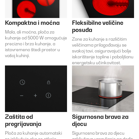
Kompaktna i moćna
Fleksibilne veličine
posuđa
Mala, ali moćna, ploča za
kuhanje od 5000 W omogućuje
Zone za kuhanje s različitim
precizno i brzo kuhanje, a
veličinama prilagođavaju se
istovremeno štedi prostor u
svakoj tavi, osiguravajući bolje
vašoj kuhinji.
iskorištenje topline i poboljšanu
energetsku učinkovitost.
Zaštita od
Sigurnosna brava za
pregrijavanja
djecu
Ploča za kuhanje automatski
Sigurnosna brava za djecu
se isključuje ako se otkrije
zaključava upravljanje na dodir