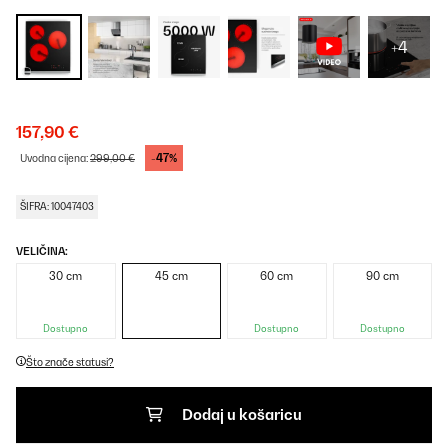
+4
157,90 €
-47%
Uvodna cijena:
299,00 €
ŠIFRA: 10047403
VELIČINA:
30 cm
45 cm
60 cm
90 cm
Dostupno
Dostupno
Dostupno
Što znače statusi?
Dodaj u košaricu