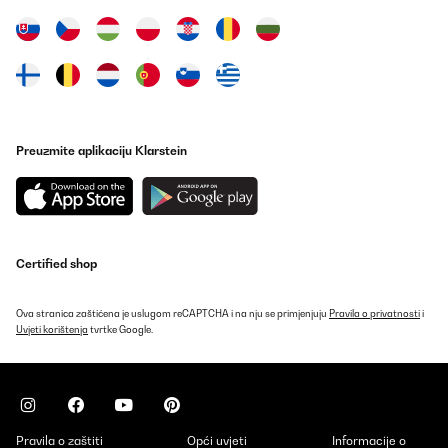
Preuzmite aplikaciju Klarstein
Certified shop
Ova stranica zaštićena je uslugom reCAPTCHA i na nju se primjenjuju
Pravila o privatnosti
i
Uvjeti korištenja
tvrtke Google.
Pravila o zaštiti
Opći uvjeti
Informacije o