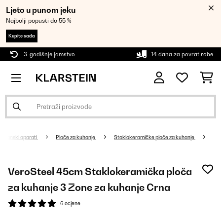
Ljeto u punom jeku
Najbolji popusti do 55 %
Kupite sada
3-godišnje jamstvo
14 dana za povrat robe
Kućanski aparati
Ploče za kuhanje
Staklokeramičke ploče za kuhanje
VeroSteel 45cm Staklokeramička ploča
za kuhanje 3 Zone za kuhanje Crna
6 ocjene