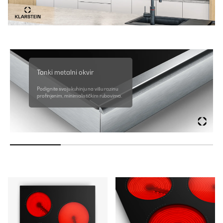
Tanki metalni okvir
Podignite svoju kuhinju na višu razinu
profinjenim, minimalističkim rubovima.