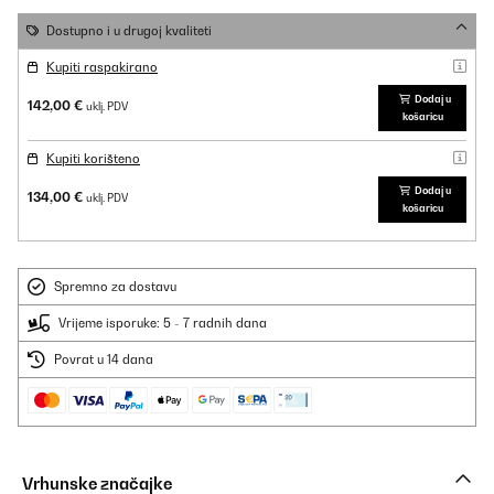
Dostupno i u drugoj kvaliteti
Kupiti raspakirano
Dodaj u
142,00 €
uklj. PDV
košaricu
Kupiti korišteno
Dodaj u
134,00 €
uklj. PDV
košaricu
Spremno za dostavu
Vrijeme isporuke: 5 - 7 radnih dana
Povrat u 14 dana
Vrhunske značajke