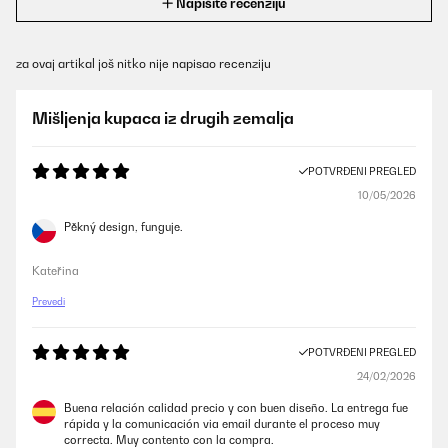
Napišite recenziju
za ovaj artikal još nitko nije napisao recenziju
Mišljenja kupaca iz drugih zemalja
POTVRĐENI PREGLED
10/05/2026
Pěkný design, funguje.
Kateřina
Prevedi
POTVRĐENI PREGLED
24/02/2026
Buena relación calidad precio y con buen diseño. La entrega fue
rápida y la comunicación via email durante el proceso muy
correcta. Muy contento con la compra.