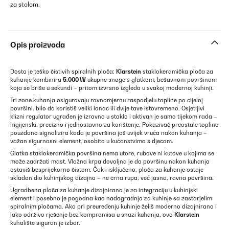
za stolom.
Opis proizvoda
Dosta je teško čistivih spiralnih ploča:
Klarstein
staklokeramička ploča za
kuhanje kombinira
5.000 W
ukupne snage s glatkom, bešavnom površinom
koja se briše u sekundi – pritom izvrsno izgleda u svakoj modernoj kuhinji.
Tri zone kuhanja osiguravaju ravnomjernu raspodjelu topline po cijeloj
površini, bilo da koristiš veliki lonac ili dvije tave istovremeno. Osjetljivi
klizni regulator ugrađen je izravno u staklo i aktivan je samo tijekom rada –
higijenski, precizno i jednostavno za korištenje. Pokazivač preostale topline
pouzdano signalizira kada je površina još uvijek vruća nakon kuhanja –
važan sigurnosni element, osobito u kućanstvima s djecom.
Glatka staklokeramička površina nema utore, rubove ni kutove u kojima se
može zadržati mast. Vlažna krpa dovoljna je da površinu nakon kuhanja
ostaviš besprijekorno čistom. Čak i isključeno, ploča za kuhanje ostaje
skladan dio kuhinjskog dizajna – ne crna rupa, već jasna, ravna površina.
Ugradbena ploča za kuhanje dizajnirana je za integraciju u kuhinjski
element i posebno je pogodna kao nadogradnja za kuhinje sa zastarjelim
spiralnim pločama. Ako pri preuređenju kuhinje želiš moderno dizajnirano i
lako održivo rješenje bez kompromisa u snazi kuhanja, ovo
Klarstein
kuhalište siguran je izbor.