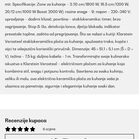
mir. Specifikacije: Zone za kuhanje – 3 (10 cm/1800 W, 16,5 cm/1200 W,
20/12 cm/1000 W Boost 2000 W); razine snage – 9; napon – 220~240 V;
upravljanje – dodirni klizač; površina – staklokeramika; timer, brzo
zagrijavanje, Stop & Go, detekcija lonca, dječja blokada, indikator
preostale topline, zaštita od pregrijavanja. Što se nalazi u kutiji: Klarstein
Verosteel staklokeramička ploča za kuhanje, spužvasta traka, kopče i
vijci te višejezični korisnički priručnik. Dimenzije: 45 × 51,1 × 5,1 cm (Š × D ×
V); težina – 7,5 kg; duljina kabela – 1 m. Transformirajte svoje kulinarsko
iskustvo s Klarstein Verosteel – električnom pločom za kuhanje koja
kombinira stil, snagu i potpunu kontrolu. Savršena za svaku kuhinju,
veliku ili malu, ova električna keramička ploča za kuhanje vaša je
ulaznica za pametnije, sigurnije i elegantnije kuhanje svaki dan.
Recenzije kupaca
6 ocjene