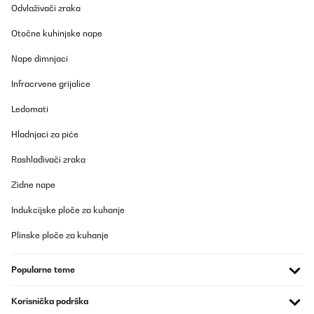
Odvlaživači zraka
Otočne kuhinjske nape
Nape dimnjaci
Infracrvene grijalice
Ledomati
Hladnjaci za piće
Rashlađivači zraka
Zidne nape
Indukcijske ploče za kuhanje
Plinske ploče za kuhanje
Popularne teme
Korisnička podrška