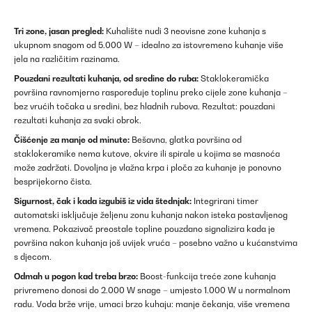
Tri zone, jasan pregled:
Kuhalište nudi 3 neovisne zone kuhanja s
ukupnom snagom od 5.000 W – idealno za istovremeno kuhanje više
jela na različitim razinama.
Pouzdani rezultati kuhanja, od sredine do ruba:
Staklokeramička
površina ravnomjerno raspoređuje toplinu preko cijele zone kuhanja –
bez vrućih točaka u sredini, bez hladnih rubova. Rezultat: pouzdani
rezultati kuhanja za svaki obrok.
Čišćenje za manje od minute:
Bešavna, glatka površina od
staklokeramike nema kutove, okvire ili spirale u kojima se masnoća
može zadržati. Dovoljna je vlažna krpa i ploča za kuhanje je ponovno
besprijekorno čista.
Sigurnost, čak i kada izgubiš iz vida štednjak:
Integrirani timer
automatski isključuje željenu zonu kuhanja nakon isteka postavljenog
vremena. Pokazivač preostale topline pouzdano signalizira kada je
površina nakon kuhanja još uvijek vruća – posebno važno u kućanstvima
s djecom.
Odmah u pogon kad treba brzo:
Boost-funkcija treće zone kuhanja
privremeno donosi do 2.000 W snage – umjesto 1.000 W u normalnom
radu. Voda brže vrije, umaci brzo kuhaju: manje čekanja, više vremena