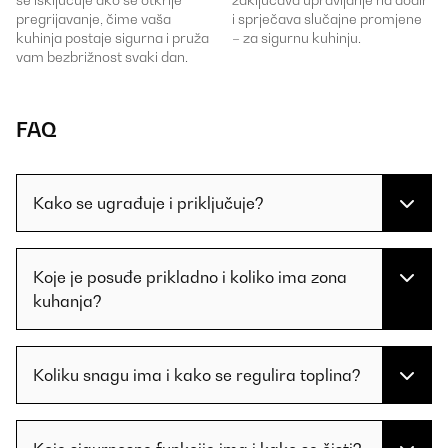
pregrijavanje, čime vaša
i sprječava slučajne promjene
kuhinja postaje sigurna i pruža
– za sigurnu kuhinju.
vam bezbrižnost svaki dan.
FAQ
Kako se ugrađuje i priključuje?
Koje je posuđe prikladno i koliko ima zona
kuhanja?
Koliku snagu ima i kako se regulira toplina?