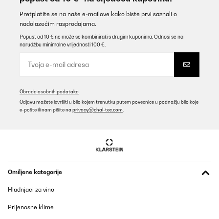
Yaser
Pretplatite se na naše e-mailove kako biste prvi saznali o
nadolazećim rasprodajama.
Prevedi
Popust od 10 € ne može se kombinirati s drugim kuponima. Odnosi se na
narudžbu minimalne vrijednosti 100 €.
POTVRĐENI PREGLED
18/10/2025
Oui parfait
Obrada osobnih podataka
Utilisateur d'Amazon
Odjavu možete izvršiti u bilo kojem trenutku putem poveznice u podnožju bilo koje
e-pošte ili nam pišite na
privacy@chal-tec.com
.
Prevedi
POTVRĐENI PREGLED
25/09/2025
Sehr gute Oualität
Omiljene kategorije
Hladnjaci za vino
Amazon-Benutzer
Prevedi
Prijenosne klime