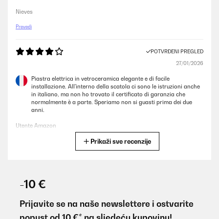
Nieves
Prevedi
POTVRĐENI PREGLED
27/01/2026
Piastra elettrica in vetroceramica elegante e di facile
installazione. All'interno della scatola ci sono le istruzioni anche
in italiano, ma non ho trovato il certificato di garanzia che
normalmente è a parte. Speriamo non si guasti prima dei due
anni.
Utente Amazon
Prikaži sve recenzije
Prevedi
POTVRĐENI PREGLED
03/01/2026
-10 €
Ich habe das Keramikkochfeld vor kurzem gekauft und bin
begeistert. Es heizt sehr schnell auf und die Qualität überzeugt
Prijavite se na naše newslettere i ostvarite
mich auf ganzer Linie. Ein hervorragendes Preis-Leistungs-
popust od 10 €* na sljedeću kupovinu!
Verhältnis!