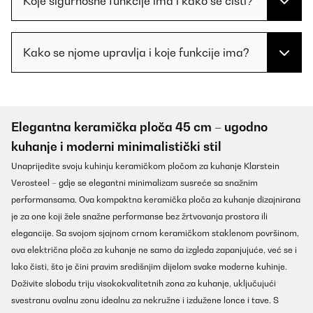
Koje sigurnosne funkcije ima i kako se čisti?
Kako se njome upravlja i koje funkcije ima?
Elegantna keramička ploča 45 cm – ugodno
kuhanje i moderni minimalistički stil
Unaprijedite svoju kuhinju keramičkom pločom za kuhanje Klarstein
Verosteel – gdje se elegantni minimalizam susreće sa snažnim
performansama. Ova kompaktna keramička ploča za kuhanje dizajnirana
je za one koji žele snažne performanse bez žrtvovanja prostora ili
elegancije. Sa svojom sjajnom crnom keramičkom staklenom površinom,
ova električna ploča za kuhanje ne samo da izgleda zapanjujuće, već se i
lako čisti, što je čini pravim središnjim dijelom svake moderne kuhinje.
Doživite slobodu triju visokokvalitetnih zona za kuhanje, uključujući
svestranu ovalnu zonu idealnu za nekružne i izdužene lonce i tave. S