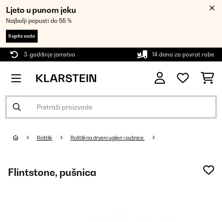
Ljeto u punom jeku
Najbolji popusti do 55 %
Kupite sada
3-godišnje jamstvo
14 dana za povrat robe
Roštilji
Roštilji na drveni ugljen i pušnice
Flintstone, pušnica