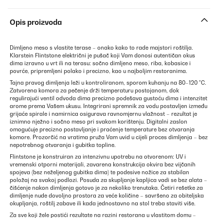
Opis proizvoda
Dimljeno meso s vlastite terase – onako kako to rade majstori roštilja.
Klarstein Flintstone električni je pušač koji Vam donosi autentičan okus
dima izravno u vrt ili na terasu: sočno dimljeno meso, riba, kobasice i
povrće, pripremljeni polako i precizno, kao u najboljim restoranima.
Tajna pravog dimljenja leži u kontroliranom, sporom kuhanju na 80–120 °C.
Zatvorena komora za pečenje drži temperaturu postojanom, dok
regulirajući ventil odvoda dima precizno podešava gustoću dima i intenzitet
arome prema Vašem ukusu. Integrirani spremnik za vodu postavljen između
grijaće spirale i namirnica osigurava ravnomjernu vlažnost – rezultat je
iznimno nježno i sočno meso pri svakom korištenju. Digitalni zaslon
omogućuje precizno postavljanje i praćenje temperature bez otvaranja
komore. Prozorčić na vratima pruža Vam uvid u cijeli proces dimljenja – bez
nepotrebnog otvaranja i gubitka topline.
Flintstone je konstruiran za intenzivnu upotrebu na otvorenom: UV i
vremenski otporni materijali, zavarena konstrukcija okvira bez vijčanih
spojeva (bez neželjenog gubitka dima) te podesive nožice za stabilan
položaj na svakoj podlozi. Posuda za skupljanje kapljica vadi se bez alata –
čišćenje nakon dimljenja gotovo je za nekoliko trenutaka. Četiri rešetke za
dimljenje nude dovoljno prostora za veće količine – savršeno za obiteljska
okupljanja, roštilj zabave ili kada jednostavno na stol treba staviti više.
Za sve koji žele postići rezultate na razini restorana u vlastitom domu –