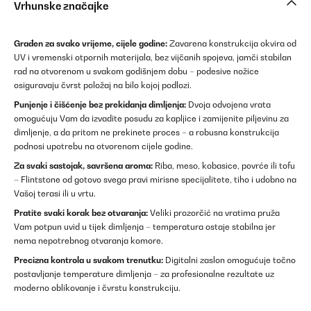
Vrhunske značajke
Građen za svako vrijeme, cijele godine:
Zavarena konstrukcija okvira od
UV i vremenski otpornih materijala, bez vijčanih spojeva, jamči stabilan
rad na otvorenom u svakom godišnjem dobu – podesive nožice
osiguravaju čvrst položaj na bilo kojoj podlozi.
Punjenje i čišćenje bez prekidanja dimljenja:
Dvoja odvojena vrata
omogućuju Vam da izvadite posudu za kapljice i zamijenite piljevinu za
dimljenje, a da pritom ne prekinete proces – a robusna konstrukcija
podnosi upotrebu na otvorenom cijele godine.
Za svaki sastojak, savršena aroma:
Riba, meso, kobasice, povrće ili tofu
– Flintstone od gotovo svega pravi mirisne specijalitete, tiho i udobno na
Vašoj terasi ili u vrtu.
Pratite svaki korak bez otvaranja:
Veliki prozorčić na vratima pruža
Vam potpun uvid u tijek dimljenja – temperatura ostaje stabilna jer
nema nepotrebnog otvaranja komore.
Precizna kontrola u svakom trenutku:
Digitalni zaslon omogućuje točno
postavljanje temperature dimljenja – za profesionalne rezultate uz
moderno oblikovanje i čvrstu konstrukciju.