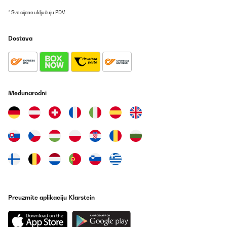
* Sve cijene uključuju PDV.
Dostava
Međunarodni
Preuzmite aplikaciju Klarstein