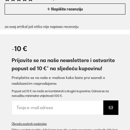
Napišite recenziju
za ovaj artikal još nitko nije napisao recenziju
-10 €
Prijavite se na naše newslettere i ostvarite
popust od 10 €* na sljedeću kupovinu!
Pretplatite se na naše e-mailove kako biste prvi saznali o
nadolazećim rasprodajama.
Popust od 10 € ne može se kombinirati s drugim kuponima. Odnosi se na
narudžbu minimalne vrijednosti 100 €.
Obrada osobnih podataka
Odjavu možete izvršiti u bilo kojem trenutku putem poveznice u podnožju bilo koje