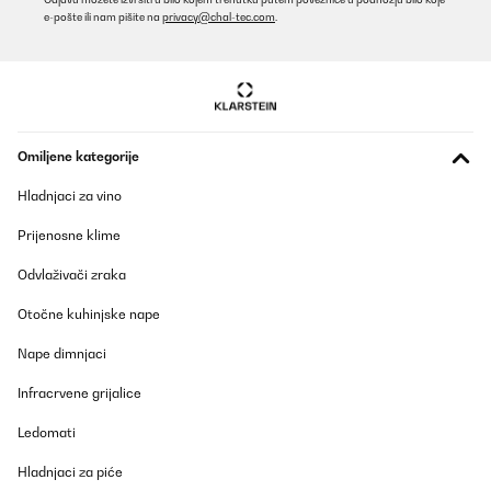
e-pošte ili nam pišite na
privacy@chal-tec.com
.
Omiljene kategorije
Hladnjaci za vino
Prijenosne klime
Odvlaživači zraka
Otočne kuhinjske nape
Nape dimnjaci
Infracrvene grijalice
Ledomati
Hladnjaci za piće