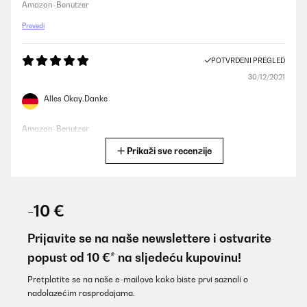
Amazon-Benutzer
Prevedi
POTVRĐENI PREGLED
30/12/2021
Alles Okay.Danke
Amazon-Benutzer
Prikaži sve recenzije
Prevedi
POTVRĐENI PREGLED
06/12/2020
-10 €
Super leichter Aufbau.
Prijavite se na naše newslettere i ostvarite
Amazon-Benutzer
popust od 10 €* na sljedeću kupovinu!
Prevedi
Pretplatite se na naše e-mailove kako biste prvi saznali o
nadolazećim rasprodajama.