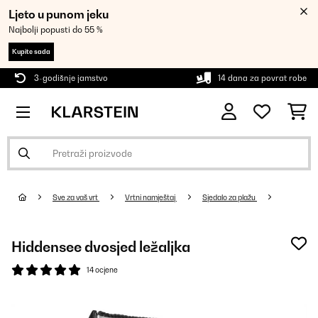
Ljeto u punom jeku
Najbolji popusti do 55 %
Kupite sada
3-godišnje jamstvo
14 dana za povrat robe
Sve za vaš vrt
Vrtni namještaj
Sjedalo za plažu
Hiddensee dvosjed ležaljka
14 ocjene