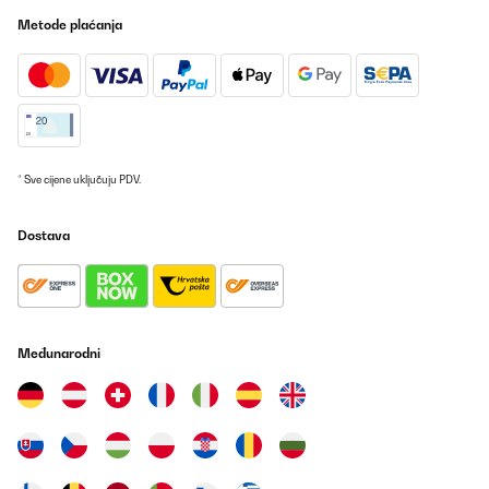
erwartet“
Metode plaćanja
Amazon-Benutzer
Prevedi
POTVRĐENI PREGLED
28/07/2019
* Sve cijene uključuju PDV.
Der Strandkorb ist optisch ein Hingucker und auch mit 2
Personen in 1.5 bis 2 Stunden gut aufzubauen. Beim Aufbau viel
mir schon auf, dass Made in China auf einem Etikett stand und
Dostava
die Qualität nicht die allerbeste ist. Jetzt nach 10 Tagen sind die
ersten 2 Sperrholzteilchen ausgebrochen und das eine Scharnier
zum verstellen rutscht regelmäßig raus. Meine Euphorie über den
neuen Hingucker auf Balkonien ist ein wenig gedämpft. Ich
behalte den Strandkorb weil ich die Kleinigkeiten nachbessern
kann und weil ich nicht noch einmal 2 Stunden in den Aufbau
investieren möchte. Vom Preis her ist der Strandkorb eben auch
Međunarodni
kein Luxusteil.
Amazon-Benutzer
Prevedi
POTVRĐENI PREGLED