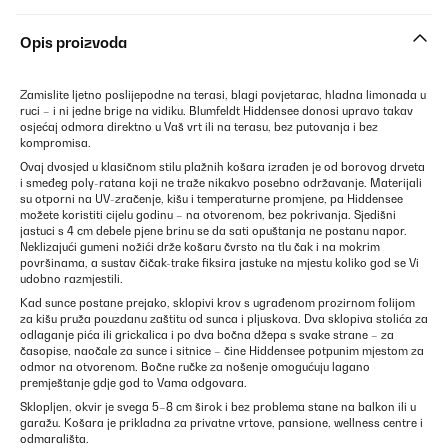
Opis proizvoda
Zamislite ljetno poslijepodne na terasi, blagi povjetarac, hladna limonada u
ruci – i ni jedne brige na vidiku. Blumfeldt Hiddensee donosi upravo takav
osjećaj odmora direktno u Vaš vrt ili na terasu, bez putovanja i bez
kompromisa.
Ovaj dvosjed u klasičnom stilu plažnih košara izrađen je od borovog drveta
i smeđeg poly-ratana koji ne traže nikakvo posebno održavanje. Materijali
su otporni na UV-zračenje, kišu i temperaturne promjene, pa Hiddensee
možete koristiti cijelu godinu – na otvorenom, bez pokrivanja. Sjedišni
jastuci s 4 cm debele pjene brinu se da sati opuštanja ne postanu napor.
Neklizajući gumeni nožići drže košaru čvrsto na tlu čak i na mokrim
površinama, a sustav čičak-trake fiksira jastuke na mjestu koliko god se Vi
udobno razmjestili.
Kad sunce postane prejako, sklopivi krov s ugrađenom prozirnom folijom
za kišu pruža pouzdanu zaštitu od sunca i pljuskova. Dva sklopiva stolića za
odlaganje pića ili grickalica i po dva bočna džepa s svake strane – za
časopise, naočale za sunce i sitnice – čine Hiddensee potpunim mjestom za
odmor na otvorenom. Bočne ručke za nošenje omogućuju lagano
premještanje gdje god to Vama odgovara.
Sklopljen, okvir je svega 5–8 cm širok i bez problema stane na balkon ili u
garažu. Košara je prikladna za privatne vrtove, pansione, wellness centre i
odmarališta.