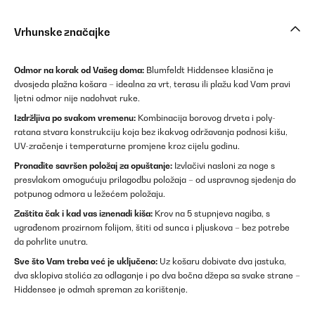
Vrhunske značajke
Odmor na korak od Vašeg doma:
Blumfeldt Hiddensee klasična je
dvosjeda plažna košara – idealna za vrt, terasu ili plažu kad Vam pravi
ljetni odmor nije nadohvat ruke.
Izdržljiva po svakom vremenu:
Kombinacija borovog drveta i poly-
ratana stvara konstrukciju koja bez ikakvog održavanja podnosi kišu,
UV-zračenje i temperaturne promjene kroz cijelu godinu.
Pronađite savršen položaj za opuštanje:
Izvlačivi nasloni za noge s
presvlakom omogućuju prilagodbu položaja – od uspravnog sjedenja do
potpunog odmora u ležećem položaju.
Zaštita čak i kad vas iznenadi kiša:
Krov na 5 stupnjeva nagiba, s
ugrađenom prozirnom folijom, štiti od sunca i pljuskova – bez potrebe
da pohrlite unutra.
Sve što Vam treba već je uključeno:
Uz košaru dobivate dva jastuka,
dva sklopiva stolića za odlaganje i po dva bočna džepa sa svake strane –
Hiddensee je odmah spreman za korištenje.