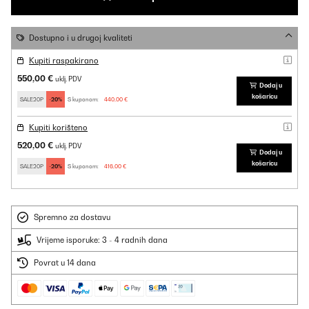
Dostupno i u drugoj kvaliteti
Kupiti raspakirano
550,00 €
uklj. PDV
Dodaj u
košaricu
SALE20P
-20%
S kuponom:
440,00 €
Kupiti korišteno
520,00 €
uklj. PDV
Dodaj u
košaricu
SALE20P
-20%
S kuponom:
416,00 €
Spremno za dostavu
Vrijeme isporuke: 3 - 4 radnih dana
Povrat u 14 dana