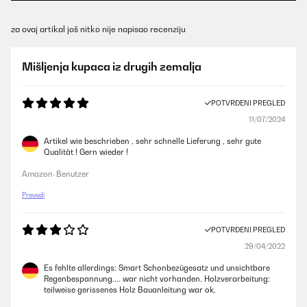
za ovaj artikal još nitko nije napisao recenziju
Mišljenja kupaca iz drugih zemalja
POTVRĐENI PREGLED
11/07/2024
Artikel wie beschrieben , sehr schnelle Lieferung , sehr gute
Qualität ! Gern wieder !
Amazon-Benutzer
Prevedi
POTVRĐENI PREGLED
29/04/2022
Es fehlte allerdings: Smart Schonbezügesatz und unsichtbare
Regenbespannung.... war nicht vorhanden. Holzverarbeitung:
teilweise gerissenes Holz Bauanleitung war ok.