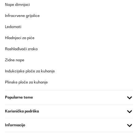
POTVRĐENI PREGLED
Nape dimnjaci
14/06/2020
Infracrvene grijalice
Sehr schöner Strandkorb!
Ledomati
Amazon-Benutzer
Hladnjaci za piće
Prevedi
Rashlađivači zraka
POTVRĐENI PREGLED
Zidne nape
16/08/2019
Indukcijske ploče za kuhanje
Ich möchte nicht unfair sein, aber wir empfingen den Preis schon
als sehr hoch, für diese Qualität... Zum positiven: - lässt sich gut
Plinske ploče za kuhanje
zusammen bauen (am Besten zu zweit) - Lieferung war super
schnell und ohne Komplikationen - sieht optisch gut aus - steht
relativ stabil, trotz leichtem Gewicht - die Innentaschen sind sehr
Popularne teme
praktisch - die Beschenkte hat sich sehr gefreut Was uns nicht
gefallen hat: - die Beschichtung des einen „Tischchens“ hatte sich
schon abgelöst (schleift mein Mann ab und lackiert es neu) - die
Korisnička podrška
Fussstützen sind sehr einfach und billig gemacht - die gesamte
Materialqualität ist ziemlich einfach Aber: wir haben natürlich
keinen Vergleich zu anderen Strandkörben! Vllt. sind Strandkörbe
Informacije
in dieser Preisklasse alle etwas „einfacher“. Unser subjektives
Empfinden war einfach „Für diesen Preis hätte man mehr