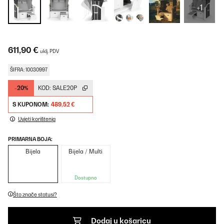
+1
611,90 €
uklj. PDV
ŠIFRA: 10030997
-20%
KOD:
SALE20P
S KUPONOM:
489,52 €
Uvjeti korištenja
PRIMARNA BOJA:
Bijela
Bijela / Multi
Dostupno
Što znače statusi?
Dodaj u košaricu