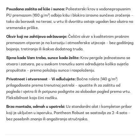
Pouzdana zaštita od kiše i sunca:
Poliesterski krov s vodonepropusnim
PU premazom (160 g/m²) odbija kišu i blokira izravno sunčevo zračenje –
tako da boravak na terasi, u vrtu ili dvorištu ostaje ugodan bez obzira na
vremenske prilike.
Okvir koji ne zahtijeva održavanje:
Čelični okvir s kvalitetnim prašnim
premazom otporan je na koroziju i atmosferske utjecaje – bez godišnjeg
bojanja, tretiranja ili ikakva dodatnog truda.
Sjena kada Vam treba, sunce kada želite:
Krov pergole jednostavno se
otvara i zatvara, pa u svakom trenutku sami određujete koliko svjetla
propuštate – prema položaju sunca i raspoloženju.
Privatnost i otvorenost – Vi odlučujete:
Bočne rolete (140 g/m²)
prilagođavate prema trenutnoj potrebi – spustite ih za zaštitu od
pogleda i vjetra ili ih potpuno podignite za slobodan pogled prema vrtu.
Fleksibilnost koja čini razliku.
Brza montaža, odmah u upotrebi:
Uz standardni alat i kompletan pribor
koji je uključen u isporuku, Pantheon Robust se sastavlja za 2–4 sata –
bez posebnih znanja ili angažiranja stručnjaka.