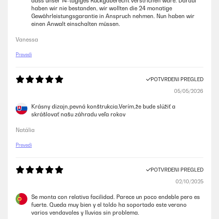
dass unser 14-tägiges Rückgaberecht verstrichen wäre. Darauf
haben wir nie bestanden, wir wollten die 24 monatige
Gewährleistungsgarantie in Anspruch nehmen. Nun haben wir
einen Anwalt einschalten müssen.
Vanessa
Prevedi
POTVRĐENI PREGLED
05/05/2026
Krásny dizajn,pevná konštrukcia.Verím,že bude slúžiť a
skrášlovať našu záhradu veľa rokov
Natália
Prevedi
POTVRĐENI PREGLED
02/10/2025
Se monta con relativa facilidad. Parece un poco endeble pero es
fuerte. Queda muy bien y el toldo ha soportado este verano
varios vendavales y lluvias sin problema.