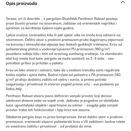
Opis proizvoda
Terasa, vrt ili dvorište – s pergolom Blumfeldt Pantheon Robust postaju
pravi životni prostor na otvorenom, zaštićen od vremenskih neprilika i
spreman za korištenje tijekom cijele godine.
Ljetne vrućine, iznenadna kiša ili jaki vjetar više ne znače kraj odmora na
otvorenom. Čelični okvir s prašnim premazom pruža dugotrajnu otpornost
na koroziju i atmosferske utjecaje bez ikakvih godišnjih tretmana. Krov od
poliesterskog platna s vodonepropusnim PU premazom (160 g/m²)
pouzdano odbija kišu i štiti od izravnog sunčevog zračenja. Uz standardni
alat koji imate kod kuće, pergola se može sastaviti za 2–4 sata – sav
potreban pribor je priložen u paketu.
Krov se lako otvara i zatvara, tako da u svakom trenutku sami regulirate
koliko svjetla i sjene želite. Bočne rolete od poliestra s PA premazom (140
g/m²) pružaju dodatnu zaštitu od vjetra i sunca, a prema potrebi
osiguravaju i privatnost ili otvoren pogled prema vrtu – sve podesivo po
Vašoj želji.
Pantheon Robust stvara jasno definiran vanjski prostor koji donosi
udobnost dnevne sobe na svježi zrak. Jednako je pogodna za obiteljske
kuće, ugostiteljske objekte i apartmane za odmor – svugdje gdje vanjski
prostor treba biti funkcionalan i lijep kroz sve sezone.
Odaberite pergolu koja ne pravi kompromise: čvrsti čelični okvir s prašnim
premazom, vremenski otporni poliesterski krov s UV zaštitom i bočne rolete
za svestranu zaštitu i privatnost – od proljeća do zime.