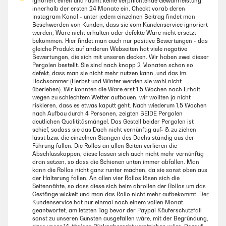
ignoriert einen und räumt keine verpflichtende Gewährleistung
innerhalb der ersten 24 Monate ein. Checkt vorab deren
Instagram Kanal - unter jedem einzelnen Beitrag findet man
Beschwerden von Kunden, dass sie vom Kundenservice ignoriert
werden, Ware nicht erhalten oder defekte Ware nicht ersetzt
bekommen. Hier findet man auch nur positive Bewertungen - das
gleiche Produkt auf anderen Webseiten hat viele negative
Bewertungen, die sich mit unseren decken. Wir haben zwei dieser
Pergolen bestellt. Sie sind nach knapp 2 Monaten schon so
defekt, dass man sie nicht mehr nutzen kann..und das im
Hochsommer (Herbst und Winter werden sie wohl nicht
überleben). Wir konnten die Ware erst 1,5 Wochen nach Erhalt
wegen zu schlechtem Wetter aufbauen, wir wollten ja nicht
riskieren, dass es etwas kaputt geht. Nach wiederum 1,5 Wochen
nach Aufbau durch 4 Personen, zeigten BEIDE Pergolen
deutlichen Qualititäsmängel. Das Gestell beider Pergolen ist
schief, sodass sie das Dach nicht vernünftig auf- & zu ziehen
lässt bzw. die einzelnen Stangen des Dachs ständig aus der
Führung fallen. Die Rollos an allen Seiten verlieren die
Abschlusskappen, diese lassen sich auch nicht mehr vernünftig
dran setzen, so dass die Schienen unten immer abfallen. Man
kann die Rollos nicht ganz runter machen, da sie sonst oben aus
der Halterung fallen. An allen vier Rollos lösen sich die
Seitennähte, so dass diese sich beim abrollen der Rollos um das
Gestänge wickelt und man das Rollo nicht mehr aufbekommt. Der
Kundenservice hat nur einmal nach einem vollen Monat
geantwortet, am letzten Tag bevor der Paypal Käuferschutzfall
sonst zu unseren Gunsten ausgefallen wäre, mit der Begründung,