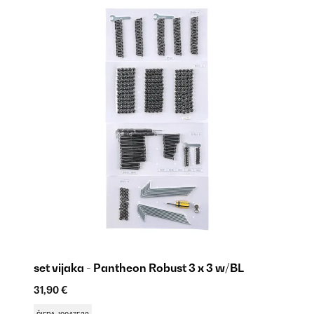
set vijaka - Pantheon Robust 3 x 3 w/BL
k
31,90 €
87