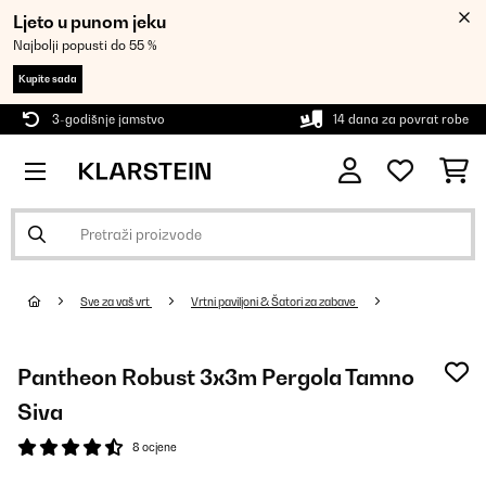
Ljeto u punom jeku
Najbolji popusti do 55 %
Kupite sada
3-godišnje jamstvo
14 dana za povrat robe
Sve za vaš vrt
Vrtni paviljoni & Šatori za zabave
Pantheon Robust 3x3m Pergola Tamno
Siva
8 ocjene