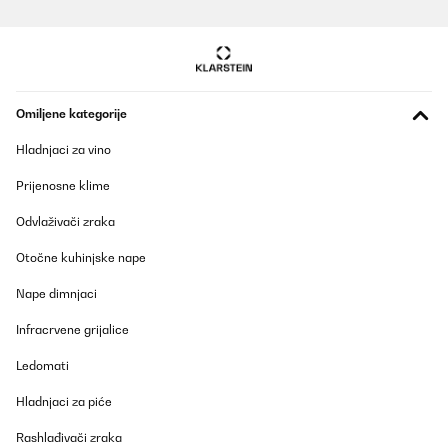
POTVRĐENI PREGLED
01/08/2024
Es war zwar eine Stange verbogen aber wir haben es dann
etwas bearbeitet und wieder hinbekommen.
Omiljene kategorije
Amazon-Benutzer
Hladnjaci za vino
Prevedi
Prijenosne klime
POTVRĐENI PREGLED
Odvlaživači zraka
18/07/2024
Otočne kuhinjske nape
Die Pergola bestellt und paar Tage später kamen die beiden
Pakte.Die Pergola macht einen soliden Eindruck.Beim Aufbau
Nape dimnjaci
sollte sich man ruhig Zeit nehmen und exakt nach Aufbauplan
zusammenschrauben und -montieren. Alle Teile sind vorbildlich
nummeriert bzw. beschriftet, dass man sich gut zu recht findet.
Infracrvene grijalice
Der Aufbau verlangt etwas Ruhe und Zeit, aber dennoch gut
machbar.Bin voll zufrieden und für den Preis sowieso
Ledomati
doppelt..Auch die beiden Rollos an 2 Seiten, rundem die Pergola
ab. Volle Kaufempfehlung!!!
Hladnjaci za piće
Amazon-Benutzer
Rashlađivači zraka