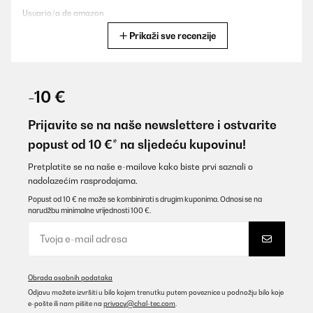
Usuario/a de amazon
Prikaži sve recenzije
Prevedi
POTVRĐENI PREGLED
08/06/2025
-10 €
Article suffisanment solide la bâche protège très bien le seul
soucis c est le montage qui est quand même assez complexe...
Prijavite se na naše newslettere i ostvarite
popust od 10 €* na sljedeću kupovinu!
Utilisateur d'Amazon
Prevedi
Pretplatite se na naše e-mailove kako biste prvi saznali o
nadolazećim rasprodajama.
Popust od 10 € ne može se kombinirati s drugim kuponima. Odnosi se na
POTVRĐENI PREGLED
narudžbu minimalne vrijednosti 100 €.
16/08/2024
So im ganzen bin ich zufrieden, das Gestell hätte für das Geld
stabiler sein können. Erfüllt alles seinen Zweck.
Amazon-Benutzer
Obrada osobnih podataka
Odjavu možete izvršiti u bilo kojem trenutku putem poveznice u podnožju bilo koje
Prevedi
e-pošte ili nam pišite na
privacy@chal-tec.com
.