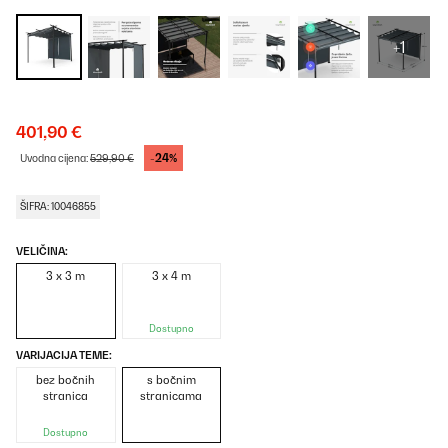
+1
401,90 €
-24%
Uvodna cijena:
529,90 €
ŠIFRA: 10046855
VELIČINA:
3 x 3 m
3 x 4 m
Dostupno
VARIJACIJA TEME:
bez bočnih
s bočnim
stranica
stranicama
Dostupno