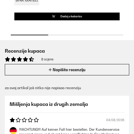
ŠIFRA: 10047532
ŠI
Dodaj u košaricu
Recenzije kupaca
8 ocjene
Napišite recenziju
za ovaj artikal još nitko nije napisao recenziju
Mišljenja kupaca iz drugih zemalja
04/08/2026
!!!ACHTUNG!!! Auf keinen Fall hier bestellen. Der Kundenservice