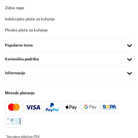
Prevedi
Zidne nape
POTVRĐENI PREGLED
Indukcijske ploče za kuhanje
05/06/2024
Plinske ploče za kuhanje
Prompte Lieferung innert 3 Tagen, alle Teile vorhanden,
verständliche Betriebsanleitung, innert 2 Stundenaufgebaut.
Macht einen stabilen Eindruck. Kann ich nur weiterempfehlen.
Popularne teme
RIO
Korisnička podrška
Amazon-Benutzer
Prevedi
Informacije
Metode plaćanja
* Sve cijene uključuju PDV.