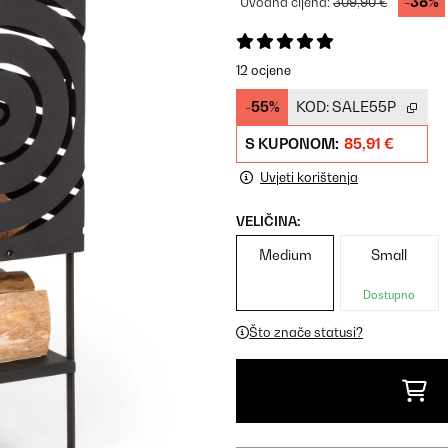
-38%
Uvodna cijena:
309,90 €
12 ocjene
-55%
KOD:
SALE55P
S KUPONOM:
85,91 €
Uvjeti korištenja
VELIČINA:
Medium
Small
Dostupno
Što znače statusi?