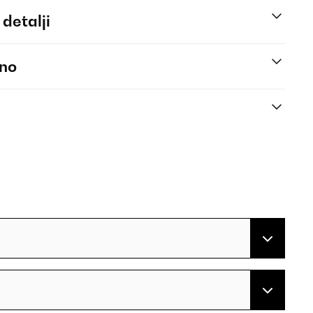
 detalji
eno