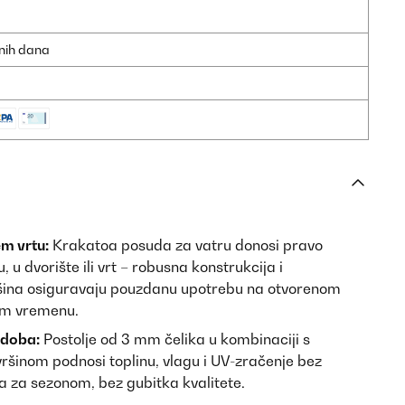
dnih dana
m vrtu:
Krakatoa posuda za vatru donosi pravo
 u dvorište ili vrt – robusna konstrukcija i
šina osiguravaju pouzdanu upotrebu na otvorenom
kom vremenu.
 doba:
Postolje od 3 mm čelika u kombinaciji s
šinom podnosi toplinu, vlagu i UV-zračenje bez
na za sezonom, bez gubitka kvalitete.