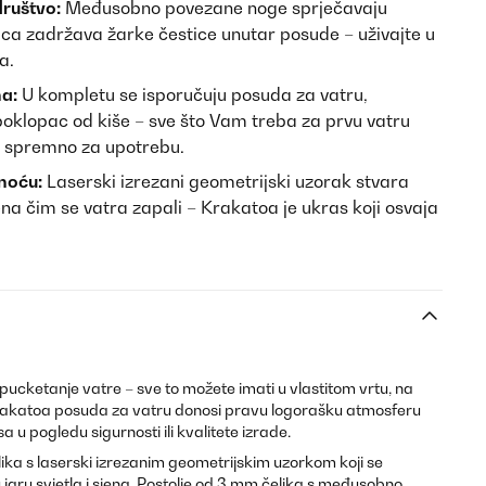
društvo:
Međusobno povezane noge sprječavaju
ica zadržava žarke čestice unutar posude – uživajte u
a.
a:
U kompletu se isporučuju posuda za vatru,
 poklopac od kiše – sve što Vam treba za prvu vatru
ah spremno za upotrebu.
 noću:
Laserski izrezani geometrijski uzorak stvara
jena čim se vatra zapali – Krakatoa je ukras koji osvaja
, pucketanje vatre – sve to možete imati u vlastitom vrtu, na
t Krakatoa posuda za vatru donosi pravu logorašku atmosferu
 u pogledu sigurnosti ili kvalitete izrade.
ka s laserski izrezanim geometrijskim uzorkom koji se
 igru svjetla i sjena. Postolje od 3 mm čelika s međusobno