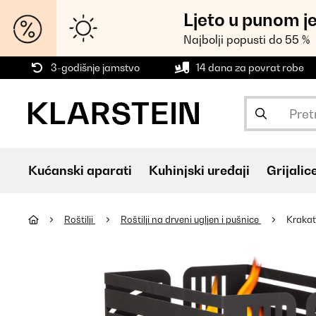
Ljeto u punom j
Najbolji popusti do 55 %
3-godišnje jamstvo
14 dana za povrat robe
Kućanski aparati
Kuhinjski uređaji
Grijalic
Roštilji
Roštilji na drveni ugljen i pušnice
Krakat