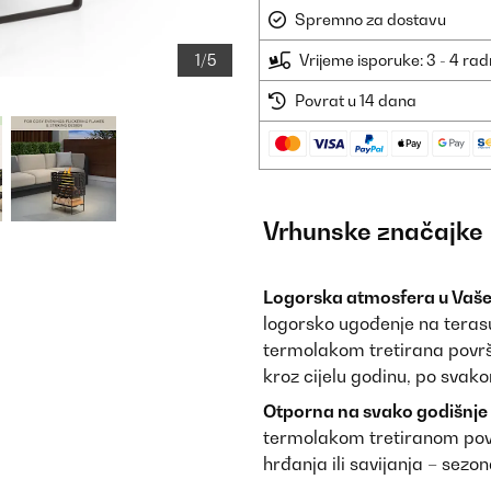
Spremno za dostavu
1/5
Vrijeme isporuke: 3 - 4 ra
Povrat u 14 dana
Vrhunske značajke
Logorska atmosfera u Vaše
logorsko ugođenje na terasu,
termolakom tretirana povr
kroz cijelu godinu, po sva
Otporna na svako godišnje
termolakom tretiranom povr
hrđanja ili savijanja – sezo