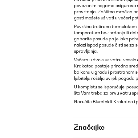
povezanim nogama osigurava sta
prevrtanja. Zaštitna mrežica pro
gosti možete uživati u večeri p
Površina tretirana termolakom 
temperature bez hrđanja ili def
gabarite posude pa je lako pohra
nalazi ispod posude čisti se za 
spravljanja.
Večera u dvoje uz vatru, veselo d
Krakatoa postaje prirodno sred
balkonu u gradu i prostranom seos
ljubitelju roštilja uvijek pogađa 
U kompletu se isporučuje: posuda
što Vam treba za prvu vatru spre
Naručite Blumfeldt Krakatoa i pre
Značajke