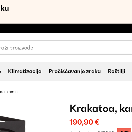
eku
e
Klimatizacija
Pročišćavanje zraka
Roštilji
oa, kamin
Krakatoa, k
190,90 €