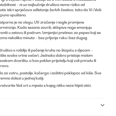
bilnost – ni uz najbučnije društvo nema rizika od
tiv iskri sprječava odletanje žarkih čestica, tako da Vi i Vaši
otpuno opušteno.
otporna je na vlagu, UV-zračenje i nagle promjene
ormiranja. Kada sezona završi, sklopive noge smanjuju
niti u ostavu ili podrum. Izmjenjivi pretinac za pepeo koji se
samo nekoliko minuta – bez prljanja ruku i bez dugog
ruštvo s roštilja ili pečenje kruha na štapiću s djecom –
ište svake vrtne večeri. Jednako dobro pristaje malom
kom dvorištu, a kao poklon prijatelju koji voli prirodu ili
pravo.
 za vatru, postolje, kočerga i zaštitni poklopac od kiše. Sve
mno dolazi u jednoj kutiji.
tvorite Vaš vrt u mjesto s kojeg nitko neće htjeti otići.