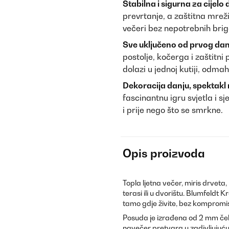
Stabilna i sigurna za cijelo 
prevrtanje, a zaštitna mrež
večeri bez nepotrebnih brig
Sve uključeno od prvog dan
postolje, kočerga i zaštitni
dolazi u jednoj kutiji, odm
Dekoracija danju, spektakl
fascinantnu igru svjetla i s
i prije nego što se smrkne.
Opis proizvoda
Topla ljetna večer, miris drveta
terasi ili u dvorištu. Blumfeld
tamo gdje živite, bez kompromisa
Posuda je izrađena od 2 mm čeli
navečer pretvara u zadivljujuću