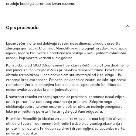
uređaja kada ga spremate izvan sezone.
Opis proizvoda
Ljetne večeri na terasi dobivaju sasvim novu dimenziju kada u središtu
zbivanja gori vatra. Blumfeldt Monolith je vrtna ognjišna zdjela koja spaja
ugođaj logora kraj vatre s praktičnošću roštilja – sve u jednom robusnom
uređaju koji možete koristiti cijele godine.
Konstrukcija od MGO (Magnesium Fiberclay) s čeličnim plaštom debljine 1,5
mm jamči iznimnu trajnost čak i pri visokim temperaturama. Površinska
obrada termolakom ili pocinčavanjem štiti materijal od kiše, vlage i UV-
zračenja kroz sve sezone. Priloženi poklopac za zaštitu od iskri sprječava
razlijetanje žara, a izmjenjiva kutija za pepeo ispod zdjele čini čišćenje
nakon svake upotrebe brzim i jednostavnim.
Kromirana rešetka za roštilj sprema se praktično u pretinac ispod zdjele –
uvijek pri ruci, bez dodatnog zauzimanja prostora. Sklopive noge
olakšavaju pohranu izvan sezone, a bočne ručke za nošenje omogućuju
lako premještanje po vrtu ili terasi gdje god Vam odgovara.
Blumfeldt Monolith je idealan za vlasnike vrtova i terasa koji žele uživati u
atmosferi vatre – od romantičnih večeri u dvoje do veselog okupljanja s
prijateljima i obitelji. Prikladan za drva i drveni ugljen, za upotrebu u vrtu,
na terasi i dvorištu.