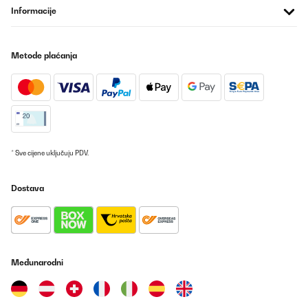
Informacije
Nos ha encandado. Recibido muy rápido y perfectamente
embalado. Quizás le falta algo más de profundidad y grosor en
el cuenco para los leños de madera. Lo bueno, que es lo
suficientemente sólido para mantenerse estable o que no tumbe
un golpe de aire, y realmente queda precioso en la terraza.Hay
Metode plaćanja
que guardarlo protegido de la lluvía, y falta ver como se
comporta con el tiempo y el uso.
Usuario/a de amazon
Prevedi
* Sve cijene uključuju PDV.
POTVRĐENI PREGLED
12/09/2022
Dostava
Wir haben bereits eine ähnliche Feuerstelle (nur andere Form) auf
einem Platz vor dem Haus stehen und sind damit so zufrieden,
dass wir uns für den Garten hinter dem Haus noch eine zweite
angeschafft haben. Diese hier steht auf kleinen Füßchen, die sich
einfach anbringen lassen. Sie sieht einfach schön und etwas
elegant aus, ist robust und man kann in der Metallschale ein
wunderschönes "Lagerfeuer" zaubern. Auch Grillen geht
Međunarodni
theoretisch mit dem mitgelieferten Rost, machen wir aber nicht.
Die Feuerstelle ist wetterfest, im Winter sollte man sie allerdings
trocken und am besten im Haus (Garage oder Schuppen)
unterbringen, bei unserer ersten ist an einem sehr kalten nassen