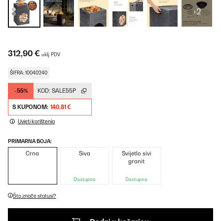
+2
312,90 €
uklj. PDV
ŠIFRA: 10040240
-55%
KOD:
SALE55P
S KUPONOM:
140,81 €
Uvjeti korištenja
PRIMARNA BOJA:
Crna
Siva
Svijetlo sivi
granit
Dostupno
Dostupno
Što znače statusi?