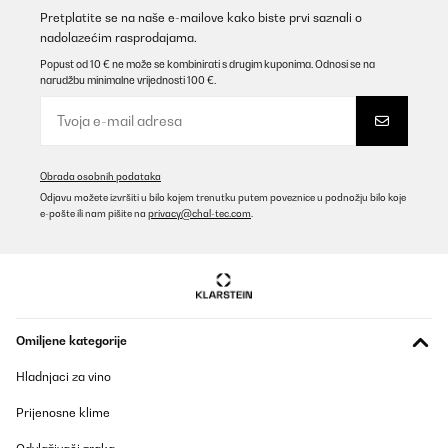
Prevedi
Pretplatite se na naše e-mailove kako biste prvi saznali o
nadolazećim rasprodajama.
POTVRĐENI PREGLED
Popust od 10 € ne može se kombinirati s drugim kuponima. Odnosi se na
narudžbu minimalne vrijednosti 100 €.
29/09/2022
Das Produkt hält was es verspricht und ist sowohl in Qualität als
auch im aussehen absolut Super
Amazon-Benutzer
Obrada osobnih podataka
Prevedi
Odjavu možete izvršiti u bilo kojem trenutku putem poveznice u podnožju bilo koje
e-pošte ili nam pišite na
privacy@chal-tec.com
.
POTVRĐENI PREGLED
28/09/2022
In diesen Zeiten ist es besonders gemütlich, am Feuer zu
entspannen. Wir haben zusammen Stockbrot gemacht. Man
kann auch auf dieser Feuerschale grillen. Gemütlich mit Freunden
Omiljene kategorije
am Feuer zusammensitzen, dabei essen und quatschen. Dazu
sieht diese Feuerschale auch noch toll aus, und sie hat ein
Hladnjaci za vino
zusätzliches Holzablagefach unten. Also eine eierlegende
Wollmilchsau.
Prijenosne klime
Amazon-Benutzer