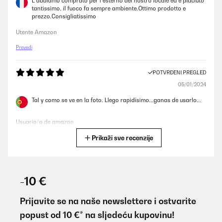
L abbiamo comprato per l esterno del nostro locale ed è piaciuto
tantissimo, il fuoco fa sempre ambiente.Ottimo prodotto e
prezzo.Consigliatissimo
Utente Amazon
Prevedi
POTVRĐENI PREGLED
05/01/2024
Tal y como se ve en la foto. Llego rapidísimo...ganas de usarlo...
Usuario/a de amazon
Prikaži sve recenzije
Prevedi
POTVRĐENI PREGLED
22/06/2023
-10 €
Super bien . Rien à redire
Prijavite se na naše newslettere i ostvarite
Utilisateur d'Amazon
popust od 10 €* na sljedeću kupovinu!