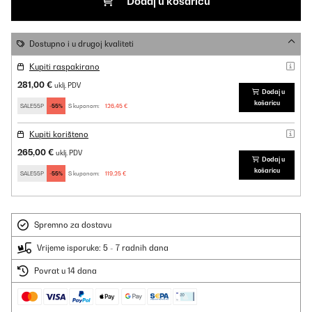
Dodaj u košaricu
Dostupno i u drugoj kvaliteti
Kupiti raspakirano
281,00 €
uklj. PDV
Dodaj u
košaricu
SALE55P
-55%
S kuponom:
126,45 €
Kupiti korišteno
265,00 €
uklj. PDV
Dodaj u
košaricu
SALE55P
-55%
S kuponom:
119,25 €
Spremno za dostavu
Vrijeme isporuke: 5 - 7 radnih dana
Povrat u 14 dana