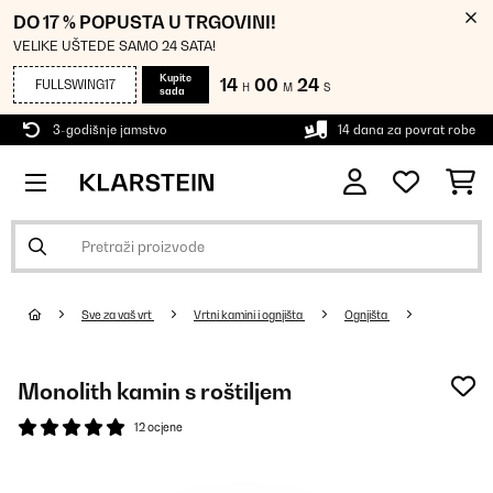
DO 17 % POPUSTA U TRGOVINI!
VELIKE UŠTEDE SAMO 24 SATA!
Kupite
14
00
23
FULLSWING17
H
M
S
sada
3-godišnje jamstvo
14 dana za povrat robe
Sve za vaš vrt
Vrtni kamini i ognjišta
Ognjišta
Monolith kamin s roštiljem
12 ocjene