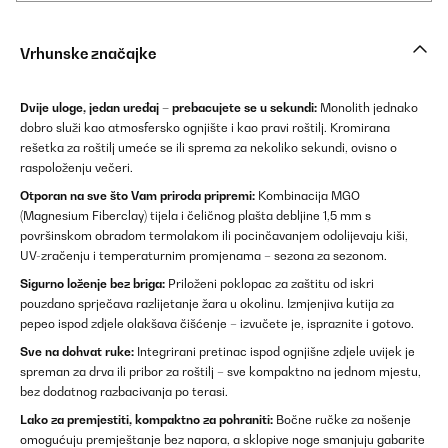
Vrhunske značajke
Dvije uloge, jedan uređaj – prebacujete se u sekundi:
Monolith jednako
dobro služi kao atmosfersko ognjište i kao pravi roštilj. Kromirana
rešetka za roštilj umeće se ili sprema za nekoliko sekundi, ovisno o
raspoloženju večeri.
Otporan na sve što Vam priroda pripremi:
Kombinacija MGO
(Magnesium Fiberclay) tijela i čeličnog plašta debljine 1,5 mm s
površinskom obradom termolakom ili pocinčavanjem odolijevaju kiši,
UV-zračenju i temperaturnim promjenama – sezona za sezonom.
Sigurno loženje bez briga:
Priloženi poklopac za zaštitu od iskri
pouzdano sprječava razlijetanje žara u okolinu. Izmjenjiva kutija za
pepeo ispod zdjele olakšava čišćenje – izvučete je, ispraznite i gotovo.
Sve na dohvat ruke:
Integrirani pretinac ispod ognjišne zdjele uvijek je
spreman za drva ili pribor za roštilj – sve kompaktno na jednom mjestu,
bez dodatnog razbacivanja po terasi.
Lako za premjestiti, kompaktno za pohraniti:
Bočne ručke za nošenje
omogućuju premještanje bez napora, a sklopive noge smanjuju gabarite