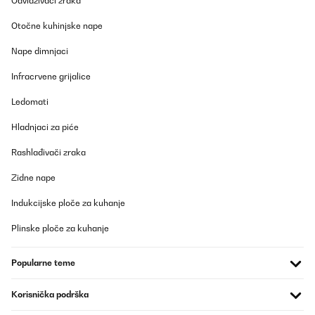
Odvlaživači zraka
Prevedi
Otočne kuhinjske nape
POTVRĐENI PREGLED
Nape dimnjaci
26/09/2022
Infracrvene grijalice
Wir sind sehr zufrieden mit der Feuerschale, sie war ein Geschenk
für unsere Tochter und ihren Partner. Auch meine älteste Tochter
Ledomati
hat schon eine ähnliche Feuerschale von Blumfeldt bekommen
und diese seit einem Jahr in Gebrauch. Die hier mit dem Stein
Hladnjaci za piće
ringsum sieht besonders edel aus und die Freude war groß.
Praktisch sind die Griffe an der Seite, mit denen lässt sich das Teil
sehr gut tragen, so schwer, wie ich erwartete, ist sie Gottseidank
Rashlađivači zraka
auch nicht. Der Zusammenbau war leicht. Wir konnten keine
Mängel feststellen, alles passt perfekt zusammen. Das erste
Zidne nape
Lagerfeuer haben die Beschenkten schon gezündet, alles klappte
perfekt. Auf dem Rost wurden dann noch Würstchen gegrillt,
Indukcijske ploče za kuhanje
super, dass die Schale gleich mehrere Funktionen hat.
Plinske ploče za kuhanje
Amazon-Benutzer
Prevedi
Popularne teme
POTVRĐENI PREGLED
Korisnička podrška
18/09/2022