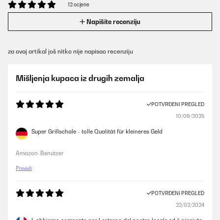
12 ocjene
Napišite recenziju
za ovaj artikal još nitko nije napisao recenziju
Mišljenja kupaca iz drugih zemalja
POTVRĐENI PREGLED
10/09/2025
Super Grillschale - tolle Qualität für kleineres Geld
Amazon-Benutzer
Prevedi
POTVRĐENI PREGLED
22/02/2024