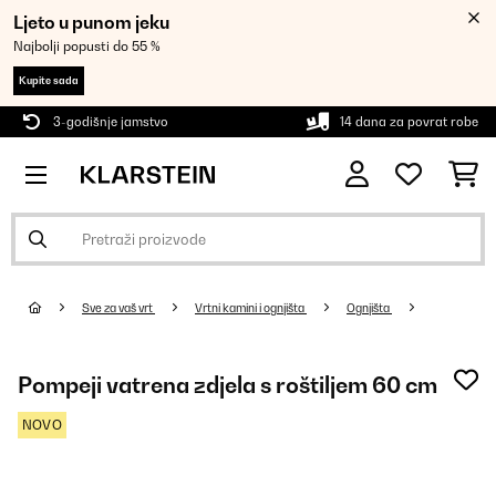
Ljeto u punom jeku
Najbolji popusti do 55 %
Kupite sada
3-godišnje jamstvo
14 dana za povrat robe
Sve za vaš vrt
Vrtni kamini i ognjišta
Ognjišta
Pompeji vatrena zdjela s roštiljem 60 cm
NOVO