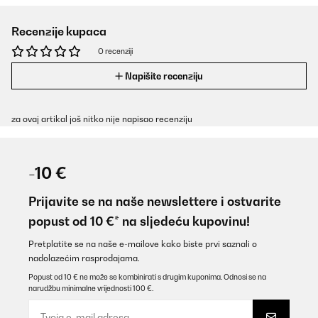
Recenzije kupaca
O recenziji
Napišite recenziju
za ovaj artikal još nitko nije napisao recenziju
-10 €
Prijavite se na naše newslettere i ostvarite
popust od 10 €* na sljedeću kupovinu!
Pretplatite se na naše e-mailove kako biste prvi saznali o
nadolazećim rasprodajama.
Popust od 10 € ne može se kombinirati s drugim kuponima. Odnosi se na
narudžbu minimalne vrijednosti 100 €.