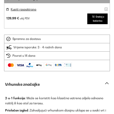
Kupiti raspakirano
Dodaj u
129,99 €
uklj. PDV
košaricu
Spremno za dostavu
Vrijeme isporuke: 3 - 4 radnih dana
Povrat u 14 dana
Vrhunske značajke
2-u-1 funkcija
: Može se koristiti kao klasična vatrena zdjela odnosno
roštilj ili kao stol za terasu.
Privlačan izgled
: Zahvaljujući vrhunskom dizajnu uklapa se u svaki vrt i