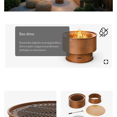
Bez dima
Dvostruka stijenka smanjuje količinu
dima iz peći i osigurava prekrasan
doživljaj na otvorenom.