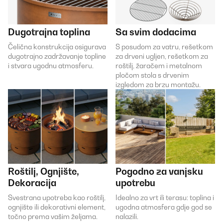
Dugotrajna toplina
Sa svim dodacima
Čelična konstrukcija osigurava
S posudom za vatru, rešetkom
dugotrajno zadržavanje topline
za drveni ugljen, rešetkom za
i stvara ugodnu atmosferu.
roštilj, žaračem i metalnom
pločom stola s drvenim
izgledom za brzu montažu.
Roštilj, Ognjište,
Pogodno za vanjsku
Dekoracija
upotrebu
Svestrana upotreba kao roštilj,
Idealno za vrt ili terasu: toplina i
ognjište ili dekorativni element,
ugodna atmosfera gdje god se
točno prema vašim željama.
nalazili.