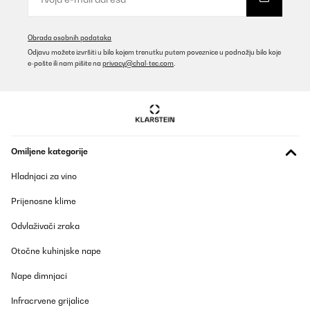
Obrada osobnih podataka
Odjavu možete izvršiti u bilo kojem trenutku putem poveznice u podnožju bilo koje
e-pošte ili nam pišite na
privacy@chal-tec.com
.
Omiljene kategorije
Hladnjaci za vino
Prijenosne klime
Odvlaživači zraka
Otočne kuhinjske nape
Nape dimnjaci
Infracrvene grijalice