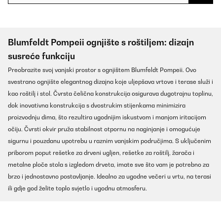
Blumfeldt Pompeii ognjište s roštiljem: dizajn
susreće funkciju
Preobrazite svoj vanjski prostor s ognjištem Blumfeldt Pompeii. Ovo
svestrano ognjište elegantnog dizajna koje uljepšava vrtove i terase služi i
kao roštilj i stol. Čvrsta čelična konstrukcija osigurava dugotrajnu toplinu,
dok inovativna konstrukcija s dvostrukim stijenkama minimizira
proizvodnju dima, što rezultira ugodnijim iskustvom i manjom iritacijom
očiju. Čvrsti okvir pruža stabilnost otpornu na naginjanje i omogućuje
sigurnu i pouzdanu upotrebu u raznim vanjskim područjima. S uključenim
priborom poput rešetke za drveni ugljen, rešetke za roštilj, žarača i
metalne ploče stola s izgledom drveta, imate sve što vam je potrebno za
brzo i jednostavno postavljanje. Idealno za ugodne večeri u vrtu, na terasi
ili gdje god želite toplo svjetlo i ugodnu atmosferu.