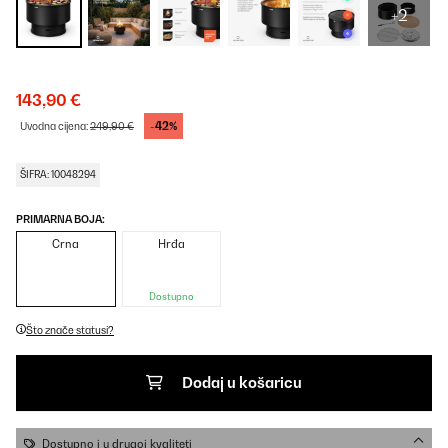
+2
143,90 €
-42%
Uvodna cijena:
249,90 €
ŠIFRA: 10048294
PRIMARNA BOJA:
Crna
Hrđa
Dostupno
Što znače statusi?
Dodaj u košaricu
Dostupno i u drugoj kvaliteti