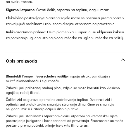
na svaku terasu.
Sigurno i otporno
: Čvrsti čelik, otporan na toplinu, vlagu i mraz.
Fleksibilno postavljanje
: Vatrena zdjela može se postaviti prema potrebi
zahvaljujući stabilnom i robusnom dizajnu otpornom na prevrtanje.
Veliki asortiman pribora
: Osim plamenika, u isporuci su uključeni kukica
za pomicanje ugljena, stolna ploča, rešetka za ugljen i rešetka za roštilj.
Opis proizvoda
Blumfeldt
Pompeji
feuerschale s roštiljem
spaja atraktivan dizajn s
multifunkcionalnošću i sigurnošću.
Zahvaljujući priloženoj stolnoj ploči, zdjela se može koristiti kao klasično
ognjište, roštilj ili stol.
Čelični zid osigurava optimalno zadržavanje topline. Dvostruki zid i
optimizirani protok zraka smanjuju stvaranje dima, čime se smanjuju
neugodni mirisi i iritacije očiju ili dišnih putova.
Zahvaljujući stabilnom i otpornom okviru otporom na vremenske uvjete,
postavljanje je sigurno i bez opasnosti od prevrtanja. Feuerschale se može
postaviti prema potrebi, primjerice u vrtu ili na terasi.