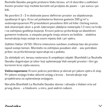
Rochelle Gazebo pergola pretvara Vašu terasu, vrt ili dvorište u zaštićeni
životni prostor koji možete koristiti od proljeća do jeseni – i po suncu i po
kiši.
Na površini 3 × 3 m dobivate jasno definiran prostor za objedovanje,
opuštanje ili igru. Krov od poliesterne tkanine gustoće 200 g/m² s
vodonepropusnom PU presvlakom pouzdano štiti od kiše i žarkog sunca,
dok aluminijski okvir s prah-lakiranjem (debljina materijala 1,2 mm) ne hrđa
i ne zahtijeva godišnje bojanje. Krovni pokrov pričvršćuje se elastičnim
gumenim trakama, a stopala pergole imaju otvore za kolčiće – stabilna
konstrukcija koja ostaje na svom mjestu čak i pri vjetru.
Zaštitni faktor UV 50+ filtrira intenzivno sunčevo zračenje bez da prostor
ispod ostaje taman. Montaža ne zahtijeva poseban alat – sav potreban
pribor za pričvršćivanje isporučuje se u paketu.
Za obiteljski vrt, terasu restorana ili smještajni objekt: Blumfeldt La Rochelle
Gazebo dugotrajan je izbor koji oplemenjuje Vaš vanjski prostor i čini ga
korisnim kroz cijelu sezonu.
Važne napomene:
Krovni pokrov potrebno je skinuti pri jakom vjetru ili oluji.
Pri jakom snijegu treba ukloniti snijeg s krova – konstrukcija nije
projektirana za opterećenje snijegom.
Naručite Blumfeldt La Rochelle Gazebo danas i uživajte u Vašem vrtu od
prvog dana – u hladovini, u miru, pod vedrim nebom.
Značajke