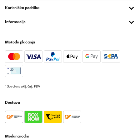
Meine Begeisterung fängt bei der Anleitung und den Einzelteilen
an ; seltenst eine so gute Anleitung zum Aufbau des Pavillons
Korisnička podrška
gesehen / gelesen; absolut 1 A. Auch jedes Teil des Pavillons ist
mit Buchstaben beschriftet, so dass beim Aufbau absolut nichts
mehr schief gehen kann. Die Qualität ist mega klasse und nach 1
Informacije
Stunde stand der Pavillon. Er ist quasi Höhenverstellbar ; einfach
die 4 Beine noch drunter und er steht richtig hoch. Dazu die
Bilder . Jederzeit zu empfehlen.
Metode plaćanja
Amazon-Benutzer
Prevedi
POTVRĐENI PREGLED
18/08/2022
* Sve cijene uključuju PDV.
► Bewertung: Für unsere Terrasse hatten wir nach einer
Überdachtung geschaut und hatten diese dann gefunden, da sie
Optisch ganz gut passt!Wir haben recht viel in Grau/Anthrazit
Dostava
und haben uns daher für diese hier entschieden.Vor allem
aufgrund der Schrägen nach vorne. Denn bei uns ist der Balkon
genau dort knapp drüber lang und daher konnten wir kein
Pavillon nehmen, welches komplett eine gerade hat.Das Dach
hält selbst Regen ganz gut ab!Qualität ist völlig in Ordnung. Nur
eine Schraube machte etwas Probleme.Da es sehr stabil sein soll,
werden enorm viele Schrauben benötigt, die vorliegen, aber mit
Međunarodni
einem Imbus echt Zeit kosten.Die Stangen werden miteinander