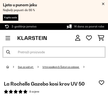
Ljeto u punom jeku
Najbolji popusti do 55 %
Kupite sada
3-godišnje jamstvo
14 dana za povrat robe
Sve za vaš vrt
Vrtni paviljoni & Šatori za zabave
La Rochelle Gazebo kosi krov UV 50
8 ocjene