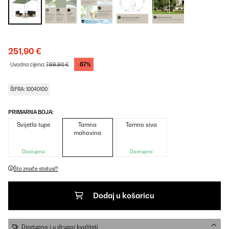
251,90 €
-67%
Uvodna cijena:
769,90 €
ŠIFRA: 10040100
PRIMARNA BOJA:
Svijetla tupe
Tamna
Tamno siva
mahovina
Dostupno
Dostupno
Što znače statusi?
Dodaj u košaricu
Dostupno i u drugoj kvaliteti