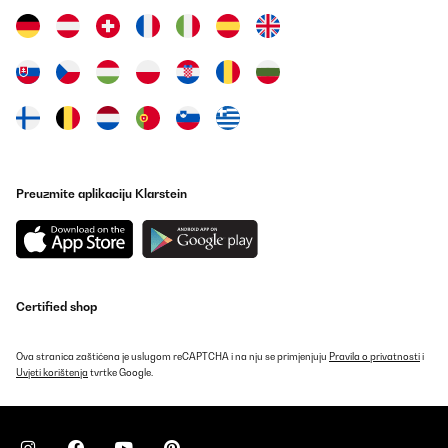
verbunden und dann jeweils mit einige Schrauben fest
verbunden.Kleine Empfehlung: Akkuschrauber auf kleinster Stufe
und damit reindrehen... Hat einiges an Zeit erspart!►
Kaufempfehlung/Fazit: ️ Ansonsten richtig tolles Teil und von echt
guter Qualität.Danke fürs Lesen meiner Rezension, ich hoffe, ich
konnte dir damit bei deiner Kaufentscheidung helfen
Amazon-Benutzer
Prevedi
Preuzmite aplikaciju Klarstein
Certified shop
Ova stranica zaštićena je uslugom reCAPTCHA i na nju se primjenjuju
Pravila o privatnosti
i
Uvjeti korištenja
tvrtke Google.