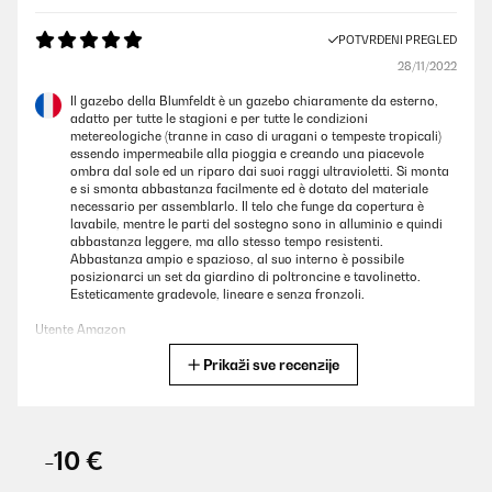
POTVRĐENI PREGLED
28/11/2022
Il gazebo della Blumfeldt è un gazebo chiaramente da esterno,
adatto per tutte le stagioni e per tutte le condizioni
metereologiche (tranne in caso di uragani o tempeste tropicali)
essendo impermeabile alla pioggia e creando una piacevole
ombra dal sole ed un riparo dai suoi raggi ultravioletti. Si monta
e si smonta abbastanza facilmente ed è dotato del materiale
necessario per assemblarlo. Il telo che funge da copertura è
lavabile, mentre le parti del sostegno sono in alluminio e quindi
abbastanza leggere, ma allo stesso tempo resistenti.
Abbastanza ampio e spazioso, al suo interno è possibile
posizionarci un set da giardino di poltroncine e tavolinetto.
Esteticamente gradevole, lineare e senza fronzoli.
Utente Amazon
Prikaži sve recenzije
Prevedi
POTVRĐENI PREGLED
04/10/2022
-10 €
Die Pergola kam in einer sicheren Verpackung an aber leider