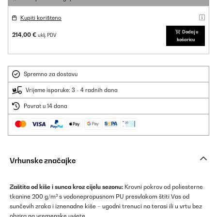
Kupiti korišteno
Dodaj u
214,00 €
uklj. PDV
košaricu
Spremno za dostavu
Vrijeme isporuke: 3 - 4 radnih dana
Povrat u 14 dana
Vrhunske značajke
Zaštita od kiše i sunca kroz cijelu sezonu:
Krovni pokrov od poliesterne
tkanine 200 g/m² s vodonepropusnom PU presvlakom štiti Vas od
sunčevih zraka i iznenadne kiše – ugodni trenuci na terasi ili u vrtu bez
obzira na vremenske uvjete.