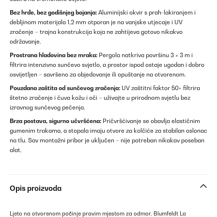
Bez hrđe, bez godišnjeg bojanja:
Aluminijski okvir s prah-lakiranjem i
debljinom materijala 1,2 mm otporan je na vanjske utjecaje i UV
zračenje – trajna konstrukcija koja ne zahtijeva gotovo nikakvo
održavanje.
Prostrana hladovina bez mraka:
Pergola natkriva površinu 3 × 3 m i
filtrira intenzivno sunčevo svjetlo, a prostor ispod ostaje ugodan i dobro
osvijetljen – savršeno za objedovanje ili opuštanje na otvorenom.
Pouzdana zaštita od sunčevog zračenja:
UV zaštitni faktor 50+ filtrira
štetno zračenje i čuva kožu i oči – uživajte u prirodnom svjetlu bez
izravnog sunčevog pečenja.
Brza postava, sigurno učvršćena:
Pričvršćivanje se obavlja elastičnim
gumenim trakama, a stopala imaju otvore za kolčiće za stabilan oslonac
na tlu. Sav montažni pribor je uključen – nije potreban nikakav poseban
alat.
Opis proizvoda
Ljeto na otvorenom počinje pravim mjestom za odmor. Blumfeldt La