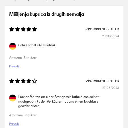
Mišljenja kupaca iz drugih zemalja
POTVRĐENI PREGLED
29/03/2024
Sehr StabilGute Qualität
Amazon-Benutzer
Prevedi
POTVRĐENI PREGLED
27/06/2023
Löcher fehlten an einer Stange wir habe diese selbst
nachgebohrt , der Verkäufer hat uns einen Nachlass
gewehrleistet,
Amazon-Benutzer
Prevedi