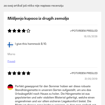
za ovaj artikal još nitko nije napisao recenziju
Mišljenja kupaca iz drugih zemalja
POTVRĐENI PREGLED
18/05/2026
I give this hammock 8/10.
Maria
Prevedi
POTVRĐENI PREGLED
31/05/2019
Perfekt gewappnet für den Sommer haben wir diese robuste
Standhängematte in unserem Garten aufgestellt, um uns das
Urlaubsgefühl nach Hause zu holen. Die Hängematte ist aus
gepolsterten und sehr stabilem Material gefertigt, welche einen
angenehmen und vor allem sicheren Liegekomfort bietet. Die