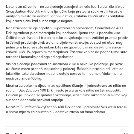
Ljeto je za uživanje – ne za sjedenje u zasjeni između četiri zida. Blumfeldt
SwayStation 400 Drk vrtna je ljuljačka koja pretvara svaki vrt ili terasu u
omiljeno mjesto za odmor: udobni jastuci, stabilan čelični okvir i baldahin
koji pruža sjenu kad sunce zagrije najjače.
Konstruirana za cjelogodišnju upotrebu na otvorenom, SwayStation 400
Drk izgrađena je od materijala koji podnose i ljetnu žegu i jesenske kiše.
Čelični okvir čvrst je i trajan, a kuke za vješanje imaju zaštitni premaz protiv
hrđe koji produljuje vijek trajanja cijele konstrukcije. Jastuci od otpornog
poliestera brzo se suše nakon kiše i ne gube boju ni na direktnom suncu –
zahvaljujući UV-otpornim materijalima. Zaštitne kapice na podnožjima štite
terasne i betonske podloge od ogrebotina.
Visina sjedenja podešava se sustavom kuka u nekoliko položaja, pa svaki
ukućanin može pronaći najudobniji položaj. Baldahin pruža hlad i štiti od
lake kiše, tako da odmor napolju ostaje upravo to – odmor. Maksimalna
nosivost iznosi 100 kg.
Idealna za obitelji s djecom, za opušteno čitanje ili jednostavno za ništa ne
raditi – SwayStation 400 Drk mjesto je u vrtu koje nitko ne želi napustiti.
Odličan je i poklon za ljubitelje vrtlarenja, vlasnicima vikendica ili svima koji
sunčane dane vole provesti napolju.
Naručite Blumfeldt SwayStation 400 Drk danas i pretvorite Vaš vrt ili terasu
u pravo mjesto za opuštanje – dostava ravno na Vašu adresu.