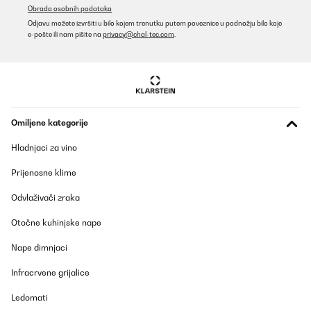
Obrada osobnih podataka
Odjavu možete izvršiti u bilo kojem trenutku putem poveznice u podnožju bilo koje
e-pošte ili nam pišite na
privacy@chal-tec.com
.
Omiljene kategorije
Hladnjaci za vino
Prijenosne klime
Odvlaživači zraka
Otočne kuhinjske nape
Nape dimnjaci
Infracrvene grijalice
Ledomati