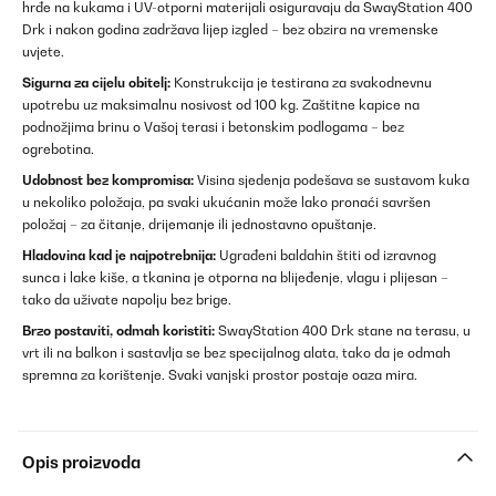
hrđe na kukama i UV-otporni materijali osiguravaju da SwayStation 400
Drk i nakon godina zadržava lijep izgled – bez obzira na vremenske
uvjete.
Sigurna za cijelu obitelj:
Konstrukcija je testirana za svakodnevnu
upotrebu uz maksimalnu nosivost od 100 kg. Zaštitne kapice na
podnožjima brinu o Vašoj terasi i betonskim podlogama – bez
ogrebotina.
Udobnost bez kompromisa:
Visina sjedenja podešava se sustavom kuka
u nekoliko položaja, pa svaki ukućanin može lako pronaći savršen
položaj – za čitanje, drijemanje ili jednostavno opuštanje.
Hladovina kad je najpotrebnija:
Ugrađeni baldahin štiti od izravnog
sunca i lake kiše, a tkanina je otporna na blijeđenje, vlagu i plijesan –
tako da uživate napolju bez brige.
Brzo postaviti, odmah koristiti:
SwayStation 400 Drk stane na terasu, u
vrt ili na balkon i sastavlja se bez specijalnog alata, tako da je odmah
spremna za korištenje. Svaki vanjski prostor postaje oaza mira.
Opis proizvoda