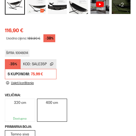
+2
116,90 €
-38%
Uvodna cijena:
189,90 €
ŠIFRA: 10046014
-35%
KOD:
SALE35P
S KUPONOM:
75,99 €
Uvjeti korištenja
VELIČINA:
320 cm
400 cm
Dostupno
PRIMARNA BOJA:
Tamno siva