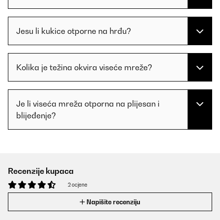
Jesu li kukice otporne na hrđu?
Kolika je težina okvira viseće mreže?
Je li visеća mreža otporna na plijesan i
blijeđenje?
Recenzije kupaca
2 ocjene
Napišite recenziju