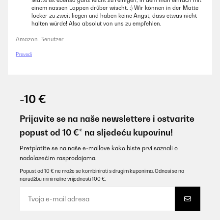
Matte ist ebenso ganz leicht zu reinigen, in dem man einfach mit
einem nassen Lappen drüber wischt. :) Wir können in der Matte
locker zu zweit liegen und haben keine Angst, dass etwas nicht
halten würde! Also absolut von uns zu empfehlen.
Amazon-Benutzer
Prevedi
-10 €
Prijavite se na naše newslettere i ostvarite
popust od 10 €* na sljedeću kupovinu!
Pretplatite se na naše e-mailove kako biste prvi saznali o
nadolazećim rasprodajama.
Popust od 10 € ne može se kombinirati s drugim kuponima. Odnosi se na
narudžbu minimalne vrijednosti 100 €.