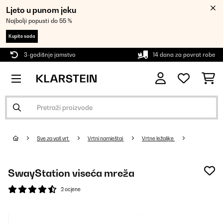
Ljeto u punom jeku
Najbolji popusti do 55 %
Kupite sada
3-godišnje jamstvo
14 dana za povrat robe
Sve za vaš vrt
Vrtni namještaj
Vrtne ležaljke
SwayStation viseća mreža
2 ocjene